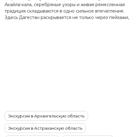
Акайла-кала, серебряные узоры и живая ремесленная
традиция складываются в одно сильное впечатление.
Здесь Дагестан раскрывается не только через пейзажи,
но и через руки людей, которые веками превращали
металл в искусство.
Экскурсии в Архангельскую область
Экскурсии в Астраханскую область