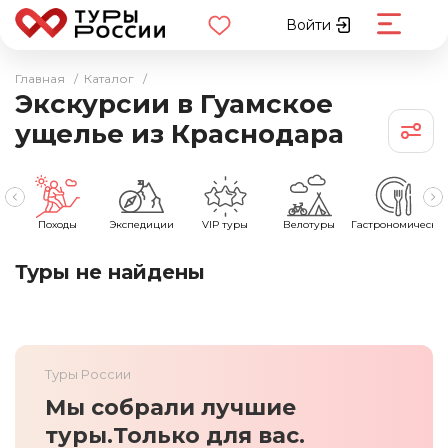
Войти
Главная
/
Каталог
/
Экскурсии в Гуамское
ущелье из Краснодара
ы
Походы
Экспедиции
VIP туры
Велотуры
Гастрономически
Туры не найдены
Туры России
Мы собрали лучшие
туры.
Только для вас.