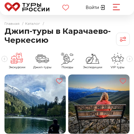
Войти
Главная
/
Каталог
/
Джип-туры в Карачаево-
Черкесию
е
Экскурсии
Джип-туры
Походы
Экспедиции
VIP туры