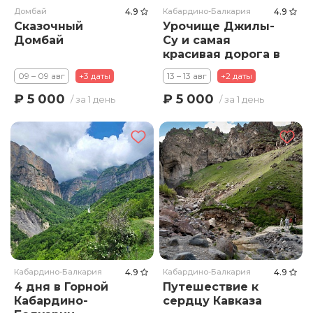
Домбай
4.9
Кабардино-Балкария
4.9
Сказочный
Урочище Джилы-
Домбай
Су и самая
красивая дорога в
России
09 – 09 авг
+3 даты
13 – 13 авг
+2 даты
₽ 5 000
₽ 5 000
/ за 1 день
/ за 1 день
Кабардино-Балкария
4.9
Кабардино-Балкария
4.9
4 дня в Горной
Путешествие к
Кабардино-
сердцу Кавказа