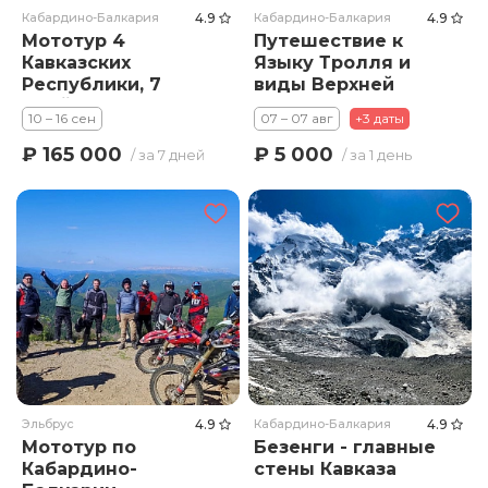
Кабардино-Балкария
4.9
Кабардино-Балкария
4.9
Мототур 4
Путешествие к
Кавказских
Языку Тролля и
Республики, 7
виды Верхней
дней,
Балкарии
10 – 16 сен
07 – 07 авг
+3 даты
внедорожный
маршрут от
₽ 165 000
₽ 5 000
/ за 7 дней
/ за 1 день
Эльбруса до
Чечни
Эльбрус
4.9
Кабардино-Балкария
4.9
Мототур по
Безенги - главные
Кабардино-
стены Кавказа