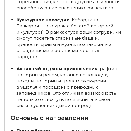
соревнования, квесты и другие активности,
Туры на Байкал из Тольятти
способствующие сплочению коллектива.
Туры на Байкал на четверых
Туры из Кирова
Культурное наследие
. Кабардино-
Балкария — это край с богатой историей
Туры из Оренбурга
Туры на Алтай из Москвы
и культурой. В рамках тура ваши сотрудники
смогут посетить старинные башни,
Туры на Алтай из Санкт-Петербурга
крепости, храмы и музеи, познакомиться
с традициями и обычаями местных
Туры на снегоходах в Мурманской области, на Кольском
народов.
полуострове
Активный отдых и приключения
: рафтинг
Туры в Арктику на ледоколе
по горным рекам, катание на лошадях,
походы по горным тропам, экскурсии
Туры в Национальный парк Русская Арктика
в ущелья и посещение природных
заповедников. Это отличная возможность
Туры на остров Ольхон
Туры на остров Ольхон зимой
не только отдохнуть, но и испытать свои
Туры в Листвянку
Туры в Листвянку из Иркутска
силы в условиях дикой природы.
Конные туры по Байкалу
Основные направления
Туры на горячие источники в Краснодарском крае
Приэльбрусье
— одно из самых