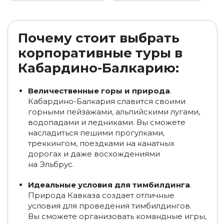
Туры на 6 дней по России
Туры на 5 дней по России
Туры на 9 дней по России
Туры на 8 дней по России
Почему стоит выбрать
корпоративные туры в
Туры в ноябре по России
Туры в октябре по России
Кабардино-Балкарию:
Туры из Казани
Туры из Рязани
Величественные горы и природа
.
Туры в декабре по России
Туры по России из Москвы
Кабардино-Балкария славится своими
горными пейзажами, альпийскими лугами,
Туры по России из Санкт-Петербурга
водопадами и ледниками. Вы сможете
насладиться пешими прогулками,
Туры из Екатеринбурга
Туры из Владимира
треккингом, поездками на канатных
Туры на Байкал из Санкт-Петербурга
дорогах и даже восхождениями
на Эльбрус.
Туры на Байкал из Москвы
Туры на Байкал из Кирова
Идеальные условия для тимбилдинга
.
Туры на Байкал из Владивостока
Природа Кавказа создает отличные
условия для проведения тимбилдингов.
Туры на Байкал из Ульяновска
Вы сможете организовать командные игры,