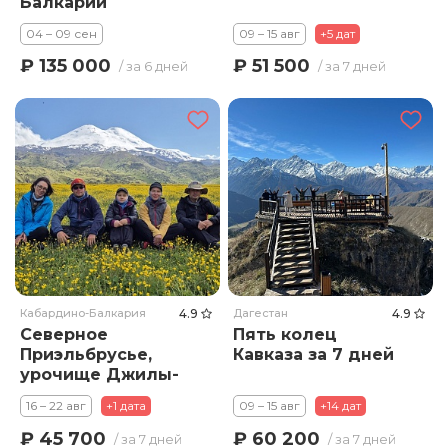
Балкарии
04 – 09 сен
09 – 15 авг
+5 дат
₽ 135 000
₽ 51 500
/ за 6 дней
/ за 7 дней
Кабардино-Балкария
4.9
Дагестан
4.9
Северное
Пять колец
Приэльбрусье,
Кавказа за 7 дней
урочище Джилы-
Су
16 – 22 авг
+1 дата
09 – 15 авг
+14 дат
₽ 45 700
₽ 60 200
/ за 7 дней
/ за 7 дней