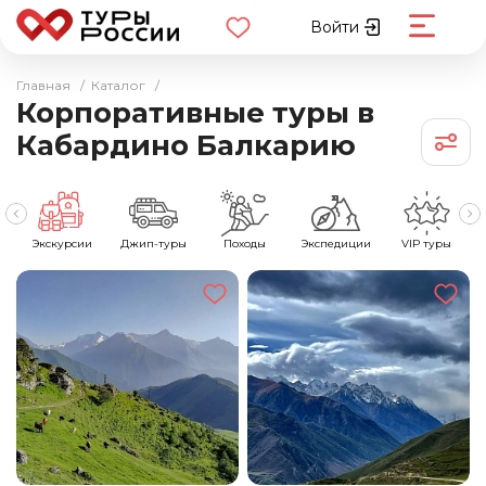
Войти
Главная
/
Каталог
/
Корпоративные туры в
Кабардино Балкарию
е
Экскурсии
Джип-туры
Походы
Экспедиции
VIP туры