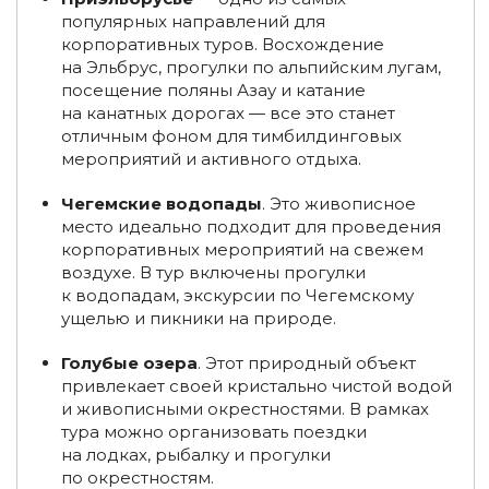
популярных направлений для
Групповые туры в Краснодарский край
корпоративных туров. Восхождение
на Эльбрус, прогулки по альпийским лугам,
Осенние туры в Краснодарский край
посещение поляны Азау и катание
на канатных дорогах — все это станет
Туры в Краснодарский край в июне
отличным фоном для тимбилдинговых
мероприятий и активного отдыха.
Туры в Краснодарский край в декабре
Чегемские водопады
. Это живописное
Туры в Краснодарский край из Санкт-Петербурга
место идеально подходит для проведения
корпоративных мероприятий на свежем
Туры по России из Саратова
Туры из Липецка
воздухе. В тур включены прогулки
к водопадам, экскурсии по Чегемскому
Туры из Воронежа
Туры по России из Томска
ущелью и пикники на природе.
Туры в Краснодар из Екатеринбурга
Голубые озера
. Этот природный объект
Корпоративные туры в Краснодарский край
привлекает своей кристально чистой водой
и живописными окрестностями. В рамках
Туры в Хакасию из Москвы
тура можно организовать поездки
на лодках, рыбалку и прогулки
Туры в Хакасию из Новосибирска
по окрестностям.