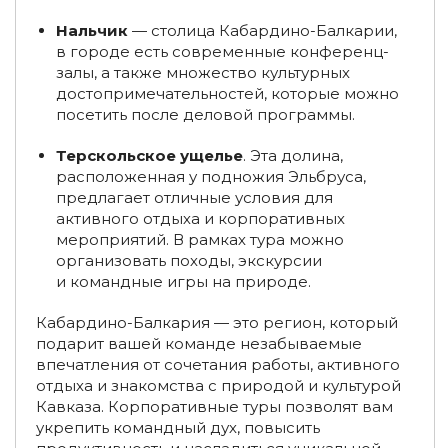
Туры в Хакасию из Томска
Нальчик
— столица Кабардино-Балкарии,
в городе есть современные конференц-
Туры в Хакасию на июньские праздники
залы, а также множество культурных
достопримечательностей, которые можно
Туры выходного дня в Калмыкию, Элисту (на 1-2 дня)
посетить после деловой программы.
Туры в Калмыкию, Элисту из Воронежа
Терскольское ущелье
. Эта долина,
расположенная у подножия Эльбруса,
Туры в Калмыкию, Элисту из Самары
предлагает отличные условия для
активного отдыха и корпоративных
Туры в Калмыкию, Элисту из Саратова
мероприятий. В рамках тура можно
организовать походы, экскурсии
Туры в Калмыкию, Элисту из Екатеринбурга
и командные игры на природе.
Корпоративные туры на Алтай
Кабардино-Балкария — это регион, который
Туры на двоих на Алтай
подарит вашей команде незабываемые
Туры на троих на Алтай
впечатления от сочетания работы, активного
Групповые туры на Алтай
отдыха и знакомства с природой и культурой
Кавказа. Корпоративные туры позволят вам
Туры выходного дня на Алтай (на 1-2 дня)
укрепить командный дух, повысить