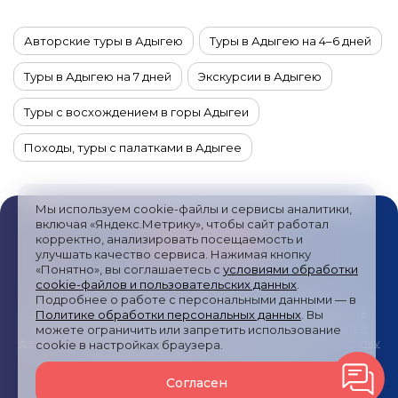
Авторские туры в Адыгею
Туры в Адыгею на 4–6 дней
Туры в Адыгею на 7 дней
Экскурсии в Адыгею
Туры с восхождением в горы Адыгеи
Походы, туры с палатками в Адыгее
Джип-туры в Адыгее
Туры на мотоциклах в Адыгее
Мы используем cookie-файлы и сервисы аналитики,
Йога-туры в Адыгею
Сплавы по рекам в Адыгее
включая «Яндекс.Метрику», чтобы сайт работал
корректно, анализировать посещаемость и
Активные туры в Адыгею
Этнотуры в Адыгею
улучшать качество сервиса. Нажимая кнопку
«Понятно», вы соглашаетесь с
условиями обработки
cookie-файлов и пользовательских данных
.
Автомобильные туры в Адыгее
Фототуры в Адыгею
Публичная оферта
/
Пользовательское соглашение
/
Подробнее о работе с персональными данными — в
Политика обработки персональных данных
/
Согласие на
Политике обработки персональных данных
. Вы
VIP-туры в Адыгею
получение рекламных сообщений
/
Политика обработки
можете ограничить или запретить использование
файлов cookies и метрических систем
/
Согласие на обработку
cookie в настройках браузера.
персональных данных
/
Карта сайта
Гастрономические туры в Адыгею
Согласен
© 2024—2026
Туры России
Все права защищены
Велотуры в Адыгее
Конные туры в Адыгее