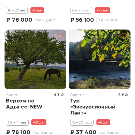
16 – 22 авг
+5 дат
09 – 15 авг
+13 дат
₽ 78 000
₽ 56 100
/ за 7 дней
/ за 7 дней
Адыгея
4.9
Адыгея
4.9
Верхом по
Тур
Адыгее: NEW
«Экскурсионный
Лайт»
09 – 14 авг
+13 дат
15 – 20 ноя
+6 дат
₽ 76 100
₽ 37 400
/ за 6 дней
/ за 6 дней