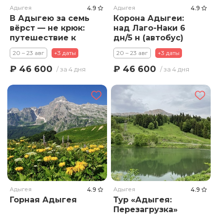
Адыгея
4.9
Адыгея
4.9
В Адыгею за семь
Корона Адыгеи:
вёрст — не крюк:
над Лаго-Наки 6
путешествие к
дн/5 н (автобус)
сердцу Кавказа» 6
20 – 23 авг
+3 даты
20 – 23 авг
+3 даты
дн/5 н (автобус)
₽ 46 600
₽ 46 600
/ за 4 дня
/ за 4 дня
Адыгея
4.9
Адыгея
4.9
Горная Адыгея
Тур «Адыгея:
Перезагрузка»