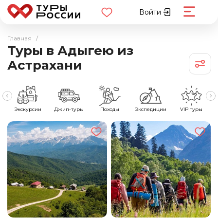
Войти
Главная
/
Туры в Адыгею из
Астрахани
е
Экскурсии
Джип-туры
Походы
Экспедиции
VIP туры