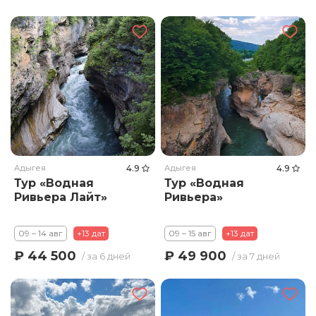
Адыгея
4.9
Адыгея
4.9
Тур «Водная
Тур «Водная
Ривьера Лайт»
Ривьера»
09 – 14 авг
+13 дат
09 – 15 авг
+13 дат
₽ 44 500
₽ 49 900
/ за 6 дней
/ за 7 дней