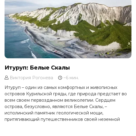
Итуруп: Белые Скалы
Виктория Рогонева
~6 мин.
Итуруп – один из самых комфортных и живописных
островов Курильской гряды, где природа предстает во
всем своем первозданном великолепии. Сердцем
острова, безусловно, являются Белые Скалы, –
исполинский памятник геологической мощи,
притягивающий путешественников своей неземной
красотой. Это не просто скалы, это целая история,
застывшая в камне, готовая поведать свои тайны