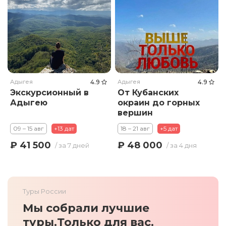
Адыгея
4.9
Адыгея
4.9
Экскурсионный в
От Кубанских
Адыгею
окраин до горных
вершин
09 – 15 авг
+13 дат
18 – 21 авг
+5 дат
₽ 41 500
₽ 48 000
/ за 7 дней
/ за 4 дня
Туры России
Мы собрали лучшие
туры.
Только для вас.