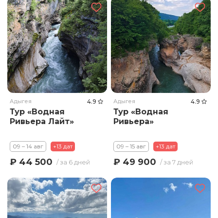
Адыгея
4.9
Адыгея
4.9
Тур «Водная
Тур «Водная
Ривьера Лайт»
Ривьера»
09 – 14 авг
+13 дат
09 – 15 авг
+13 дат
₽ 44 500
₽ 49 900
/ за 6 дней
/ за 7 дней