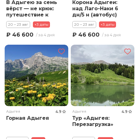
В Адыгею за семь
Корона Адыгеи:
вёрст — не крюк:
над Лаго-Наки 6
путешествие к
дн/5 н (автобус)
сердцу Кавказа» 6
20 – 23 авг
+3 даты
20 – 23 авг
+3 даты
дн/5 н (автобус)
₽ 46 600
₽ 46 600
/ за 4 дня
/ за 4 дня
Адыгея
4.9
Адыгея
4.9
Горная Адыгея
Тур «Адыгея:
Перезагрузка»