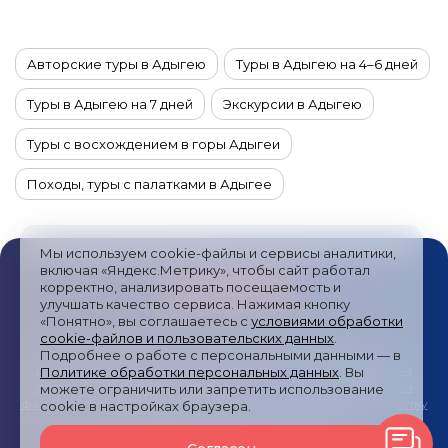
Авторские туры в Адыгею
Туры в Адыгею на 4–6 дней
Туры в Адыгею на 7 дней
Экскурсии в Адыгею
Туры с восхождением в горы Адыгеи
Походы, туры с палатками в Адыгее
Джип-туры в Адыгее
Туры на мотоциклах в Адыгее
Мы используем cookie-файлы и сервисы аналитики,
Йога-туры в Адыгею
Сплавы по рекам в Адыгее
включая «Яндекс.Метрику», чтобы сайт работал
корректно, анализировать посещаемость и
Активные туры в Адыгею
Этнотуры в Адыгею
улучшать качество сервиса. Нажимая кнопку
«Понятно», вы соглашаетесь с
условиями обработки
cookie-файлов и пользовательских данных
.
Автомобильные туры в Адыгее
Фототуры в Адыгею
Публичная оферта
/
Пользовательское соглашение
/
Подробнее о работе с персональными данными — в
Политика обработки персональных данных
/
Согласие на
Политике обработки персональных данных
. Вы
VIP-туры в Адыгею
получение рекламных сообщений
/
Политика обработки
можете ограничить или запретить использование
файлов cookies и метрических систем
/
Согласие на обработку
cookie в настройках браузера.
персональных данных
/
Карта сайта
Гастрономические туры в Адыгею