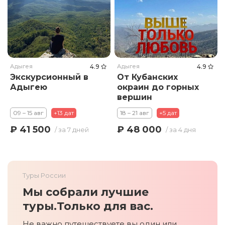
Адыгея
4.9
Адыгея
4.9
Экскурсионный в
От Кубанских
Адыгею
окраин до горных
вершин
09 – 15 авг
+13 дат
18 – 21 авг
+5 дат
₽ 41 500
₽ 48 000
/ за 7 дней
/ за 4 дня
Туры России
Мы собрали лучшие
туры.
Только для вас.
Не важно путешествуете вы один или