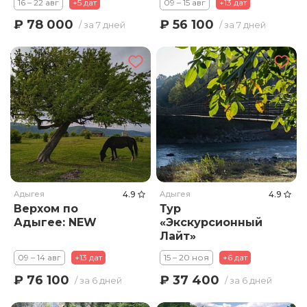
16 – 22 авг
+5 дат
09 – 15 авг
+13 дат
₽ 78 000
₽ 56 100
/ за 7 дней
/ за 7 дней
Адыгея
4.9
Адыгея
4.9
Верхом по
Тур
Адыгее: NEW
«Экскурсионный
Лайт»
09 – 14 авг
+13 дат
15 – 20 ноя
+6 дат
₽ 76 100
₽ 37 400
/ за 6 дней
/ за 6 дней