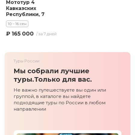
Мототур 4
Кавказских
Республики, 7
дней,
10 – 16 сен
внедорожный
маршрут от
₽ 165 000
/ за 7 дней
Эльбруса до
Чечни
Туры России
Мы собрали лучшие
туры.
Только для вас.
Не важно путешествуете вы один или
группой, в каталоге вы найдете
подходящие туры по России в любом
направлении