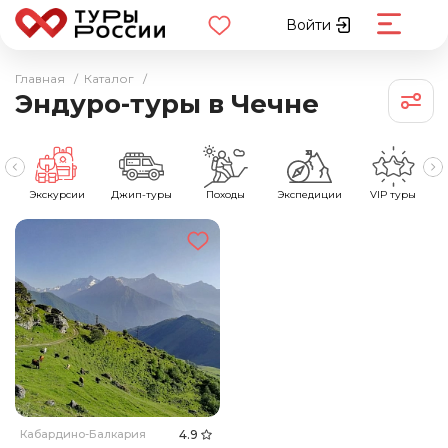
Войти
Главная
/
Каталог
/
Эндуро-туры в Чечне
е
Экскурсии
Джип-туры
Походы
Экспедиции
VIP туры
Кабардино-Балкария
4.9