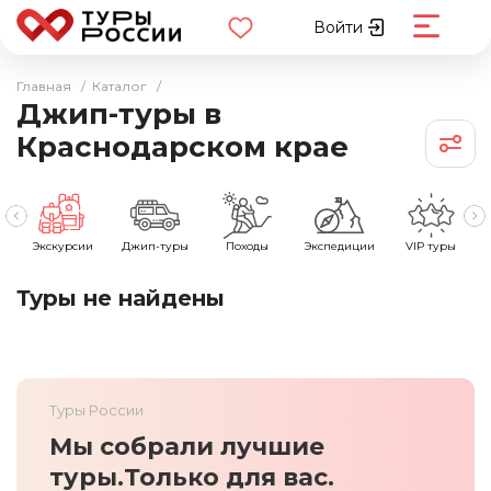
Войти
Главная
/
Каталог
/
Джип-туры в
Краснодарском крае
е
Экскурсии
Джип-туры
Походы
Экспедиции
VIP туры
Туры не найдены
Туры России
Мы собрали лучшие
туры.
Только для вас.