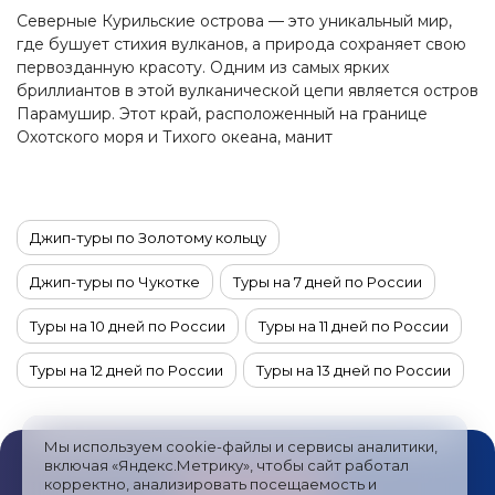
Северные Курильские острова — это уникальный мир,
где бушует стихия вулканов, а природа сохраняет свою
первозданную красоту. Одним из самых ярких
бриллиантов в этой вулканической цепи является остров
Парамушир. Этот край, расположенный на границе
Охотского моря и Тихого океана, манит
путешественников своей суровой, но притягательной
красотой, богатой историей и неповторимой
атмосферой.
Джип-туры по Золотому кольцу
Джип-туры по Чукотке
Туры на 7 дней по России
Туры на 10 дней по России
Туры на 11 дней по России
Туры на 12 дней по России
Туры на 13 дней по России
Туры на 14 дней по России
Туры на 15 дней по России
Мы используем cookie-файлы и сервисы аналитики,
Туры на 4 дня по России
Туры на 6 дней по России
включая «Яндекс.Метрику», чтобы сайт работал
корректно, анализировать посещаемость и