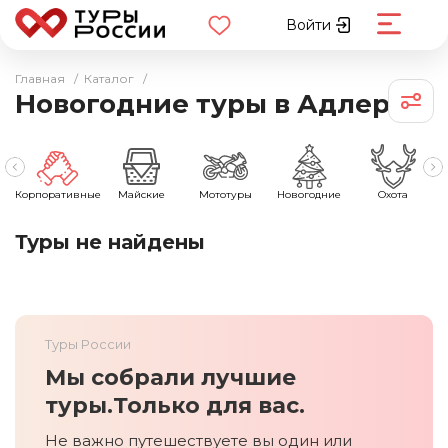
Войти
Главная
/
Каталог
/
Новогодние туры в Адлер
ы
Корпоративные
Майские
Мототуры
Новогодние
Охота
Туры не найдены
Туры России
Мы собрали лучшие
туры.
Только для вас.
Не важно путешествуете вы один или