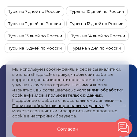
Туры на 7 дней по России
Туры на 10 дней по России
Туры на 11 дней по России
Туры на 12 дней по России
Туры на 13 дней по России
Туры на 14 дней по России
Туры на 15 дней по России
Туры на 4 дня по России
Туры на 6 дней по России
Туры на 5 дней по России
Мы используем cookie-файлы и сервисы аналитики,
Туры на 9 дней по России
Туры на 8 дней по России
включая «Яндекс.Метрику», чтобы сайт работал
корректно, анализировать посещаемость и
улучшать качество сервиса. Нажимая кнопку
Новогодние туры в Татарстан
«Понятно», вы соглашаетесь с
условиями обработки
cookie-файлов и пользовательских данных
.
Новогодние туры на Камчатку
Публичная оферта
/
Пользовательское соглашение
/
Подробнее о работе с персональными данными — в
Политика обработки персональных данных
/
Согласие на
Политике обработки персональных данных
. Вы
Новогодние туры в Калмыкию
получение рекламных сообщений
/
Политика обработки
можете ограничить или запретить использование
файлов cookies и метрических систем
/
Согласие на обработку
cookie в настройках браузера.
персональных данных
/
Карта сайта
Новогодние туры в Краснодарский край
Согласен
© 2024—2026
Туры России
Все права защищены
Новогодние туры в Кострому