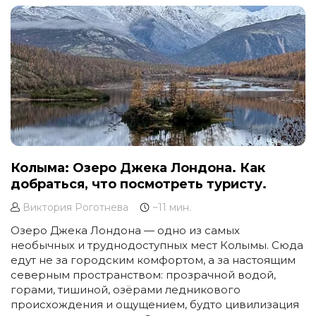
с колоссальными расстояниями и минимальной
плотностью населения, где человек — гость,
а природа — безусловная хозяйка.
Колыма: Озеро Джека Лондона. Как
добраться, что посмотреть туристу.
Виктория Роготнева
~11 мин.
Озеро Джека Лондона — одно из самых
необычных и труднодоступных мест Колымы. Сюда
едут не за городским комфортом, а за настоящим
северным пространством: прозрачной водой,
горами, тишиной, озёрами ледникового
происхождения и ощущением, будто цивилизация