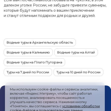
Если вам посчастливилось побывать на Чукотке, в этом
далеком уголке России, не забудьте привезти сувениры,
которые будут напоминать о вашем приключении
и станут отличным подарком для родных и друзей.
Водные туры в Архангельскую область
Водные туры в Калмыкию
Водные туры на Алтай
Водные туры на Плато Путорана
Туры на 7 дней по России
Туры на 10 дней по России
Туры на 11 дней по России
Туры на 12 дней по России
Мы используем cookie-файлы и сервисы аналитики,
Туры на 13 дней по России
Туры на 14 дней по России
включая «Яндекс.Метрику», чтобы сайт работал
корректно, анализировать посещаемость и
улучшать качество сервиса. Нажимая кнопку
Туры на 15 дней по России
Туры на 4 дня по России
«Понятно», вы соглашаетесь с
условиями обработки
cookie-файлов и пользовательских данных
.