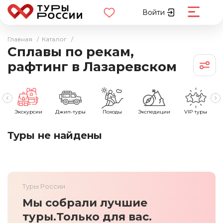
Войти
Главная
/
Каталог
/
Сплавы по рекам,
рафтинг в Лазаревском
е
Экскурсии
Джип-туры
Походы
Экспедиции
VIP туры
Туры не найдены
Туры России
Мы собрали лучшие
туры.
Только для вас.