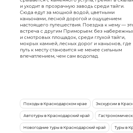
Ставропольский край
и уходит в прозрачную заводь среди тайги.
Татарстан
Сюда едут за мощной водой, цветными
каньонами, лесной дорогой и ощущением
Териберка
настоящего путешествия. Поездка к нему — эт
Тыва
встреча с другим Приморьем: без набережны
Урал
и смотровых площадок, среди глухой тайги,
мокрых камней, лесных дорог и каньонов, где
Хабаровский край
путь к месту становится не менее сильным
Хакасия
впечатлением, чем сам водопад.
Чечня
Чукотка
Шантарские Острова
Эльбрус
Якутия
Походы в Краснодарском крае
Экскурсии в Крас
Якутск
Ямал
Автотуры в Краснодарский край
Гастрономически
Новогодние туры в Краснодарский край
Туры в К