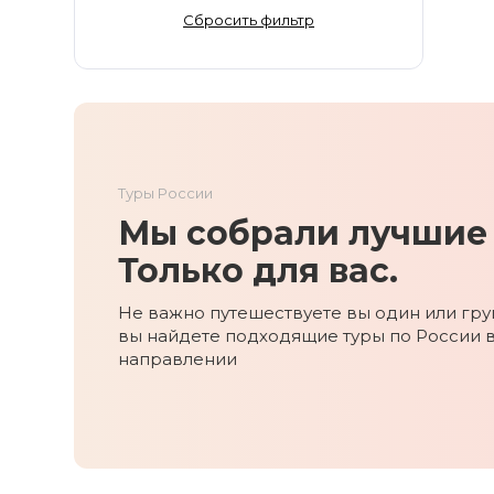
Золотое Кольцо
Сбросить фильтр
Ингушетия
Иркутская область
Кабардино-Балкария
Кавказ
Калининград
Туры России
Калмыкия
Мы собрали лучшие 
Камчатка
Карачаево-Черкесия
Только для вас.
Карелия
Не важно путешествуете вы один или груп
Колыма
вы найдете подходящие туры по России 
Кольский полуостров
направлении
Кострома
Краснодарский край
Красноярский край
Курильские острова