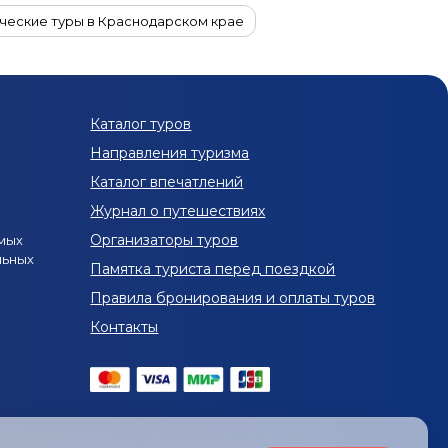
ческие туры в Краснодарском крае
P-туры в Краснодарский край
Оздоровительные туры в Краснодарский край
Каталог туров
ы с детьми в Краснодарский край
Направления туризма
ский край
Каталог впечатлений
Журнал о путешествиях
ский край на 3 дня
Организаторы туров
мых
льных
Весенние туры в Краснодарский край
Памятка туриста перед поездкой
Правила бронирования и оплаты туров
Туры в Краснодарский край в апреле
Контакты
й в июне
Туры в Краснодарский край в июле
тябре
Туры в Краснодарский край в декабре
й край из Нижнего Новгорода
екламных сообщений
/
Политика обработки файлов