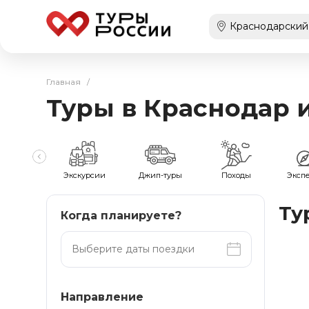
Главная
/
Туры в Краснодар 
мейные
Экскурсии
Джип-туры
Походы
Эксп
Ту
Когда планируете?
Направление