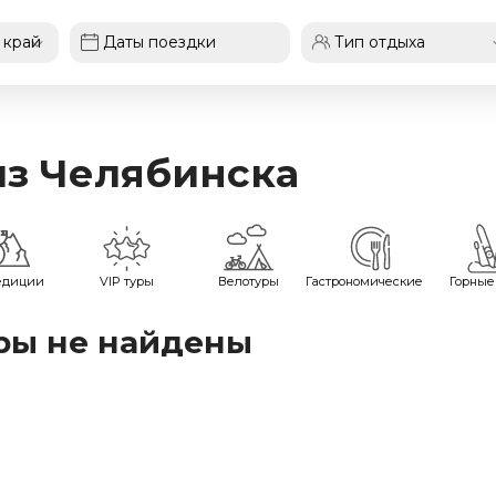
из Челябинска
едиции
VIP туры
Велотуры
Гастрономические
Горные
ры не найдены