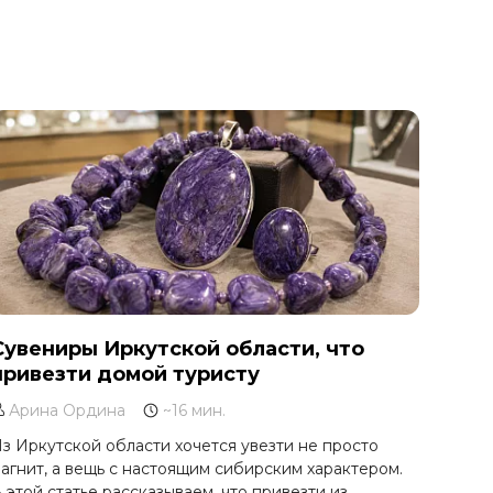
Сувениры Иркутской области, что
привезти домой туристу
Арина Ордина
~16 мин.
з Иркутской области хочется увезти не просто
агнит, а вещь с настоящим сибирским характером.
 этой статье рассказываем, что привезти из