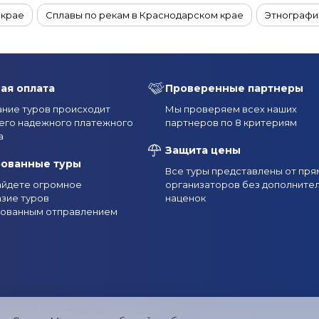
 крае
Сплавы по рекам в Краснодарском крае
Этнографи
руизы из Краснодара
Фототуры в Краснодарский край
VI
раснодарском крае
Конные туры в Краснодарском крае
ая оплата
Проверенные партнеры
Туры для пенсионеров в Краснодарском крае
Семейные тур
ние туров происходит
Мы проверяем всех наших
его надежного платежного
партнеров по 8 критериям
 на двоих в Краснодарский край
Групповые туры в Краснодар
а
Защита цены
дного дня в Краснодарском крае (на 1-2 дня)
Туры в Краснодар
рованные туры
Все туры представлены от пря
найдете огромное
организаторов без дополните
одарский край на 5 дней
Туры в Краснодарский край на 7 дней
зие туров
наценок
рованным отправлением
 в Краснодарский край
Туры в Краснодарский край в марте
арский край на майские праздники
Туры в Краснодарский кра
нодарский край в сентябре
Туры в Краснодарский край в ок
аснодарский край из Санкт-Петербурга
Туры в Краснодарски
итика обработки персональных данных
/
Согласие на получение р