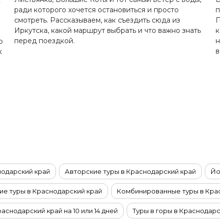
ради которого хочется остановиться и просто
п
смотреть. Рассказываем, как съездить сюда из
П
Иркутска, какой маршрут выбрать и что важно знать
к
о
перед поездкой.
н
х
в
нодарский край
Авторские туры в Краснодарский край
Йо
е туры в Краснодарский край
Комбинированные туры в Кра
раснодарский край на 10 или 14 дней
Туры в горы в Краснодар