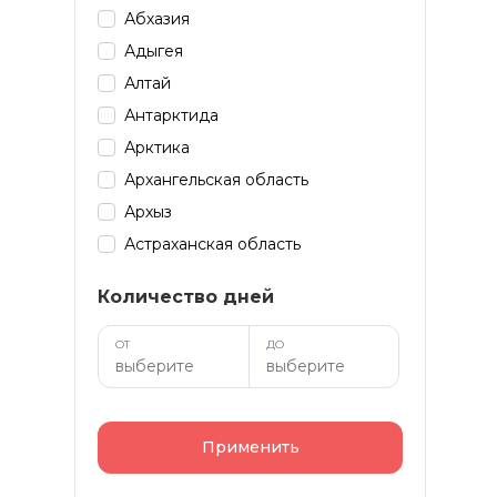
Абхазия
Адыгея
Алтай
Антарктида
Арктика
Архангельская область
Архыз
Астраханская область
Байкал
Количество дней
Башкирия
Бурятия
ОТ
ДО
Дагестан
Домбай
Забайкалье
Применить
Зарубеж