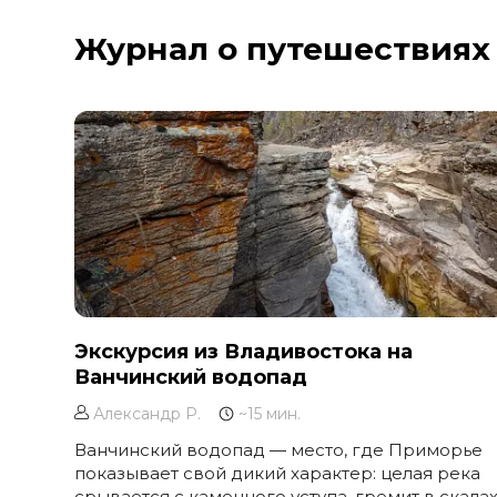
Курильское озеро
Журнал о путешествиях
Москва и Московская область
Мурманск
Новгородская область
Оймякон
Осетия
Остров Итуруп
Остров Кунашир
Остров Шикотан
Плато Путорана
Приморье
Экскурсия из Владивостока на
Ванчинский водопад
Самарская область
Сахалин
Александр Р.
~15 мин.
Сибирь
Ванчинский водопад — место, где Приморье
показывает свой дикий характер: целая река
Соловецкие острова
срывается с каменного уступа, гремит в скала