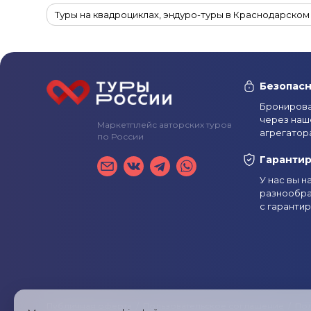
Туры на квадроциклах, эндуро-туры в Краснодарском
Туры с рыбалкой в Краснодарском крае
Речные к
Винные туры в Краснодарский край
Велотуры в К
Безопасн
Туры на горячие источники в Краснодарском крае
Бронирова
через наш
Маркетплейс авторских туров
Индивидуальные туры в Краснодарский край
Туры
агрегатор
по России
Недорогие туры в Краснодарский край
Туры выхо
Гаранти
У нас вы 
Туры в Краснодарский край на 4 дня
Туры в Красн
разнообра
с гаранти
Летние туры в Краснодарский край
Осенние туры
Туры в Краснодарский край в мае
Туры в Краснод
Туры в Краснодарский край в августе
Туры в Крас
Туры в Краснодарский край из Москвы
Туры в Кр
Публичная оферта
/
Пользовательское соглашение
/
Пол