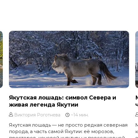
Якутская лошадь: символ Севера и
живая легенда Якутии
Виктория Роготнева
~14 мин.
Якутская лошадь — не просто редкая северная
порода, а часть самой Якутии: её морозов,
к
просторов, кочевой культуры и повседневной
о