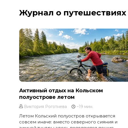
Курильское озеро
Журнал о путешествиях
Москва и Московская область
Мурманск
Новгородская область
Оймякон
Осетия
Остров Итуруп
Остров Кунашир
Остров Шикотан
Плато Путорана
Приморье
Активный отдых на Кольском
полуострове летом
Самарская область
Сахалин
Виктория Роготнева
~19 мин.
Сибирь
Летом Кольский полуостров открывается
совсем иначе: вместо северного сияния и
Соловецкие острова
зимней тундры здесь появляются пешие