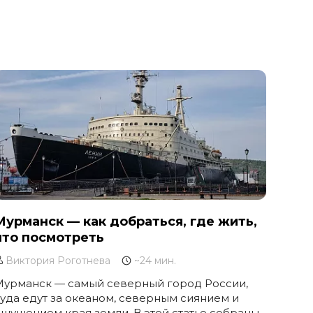
Мурманск — как добраться, где жить,
что посмотреть
Виктория Роготнева
~24 мин.
Мурманск — самый северный город России,
уда едут за океаном, северным сиянием и
щущением края земли. В этой статье собраны