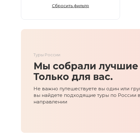
Золотое Кольцо
Сбросить фильтр
Ингушетия
Иркутская область
Кабардино-Балкария
Кавказ
Калининград
Туры России
Калмыкия
Мы собрали лучшие 
Камчатка
Карачаево-Черкесия
Только для вас.
Карелия
Не важно путешествуете вы один или груп
Колыма
вы найдете подходящие туры по России 
Кольский полуостров
направлении
Кострома
Краснодарский край
Красноярский край
Курильские острова