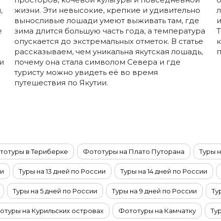
,
жизни. Эти невысокие, крепкие и удивительно
л
выносливые лошади умеют выживать там, где
и
е
зима длится большую часть года, а температура
Т
опускается до экстремальных отметок. В статье
к
рассказываем, чем уникальна якутская лошадь,
п
и
почему она стала символом Севера и где
туристу можно увидеть её во время
путешествия по Якутии.
тотуры в Териберке
Фототуры на Плато Путорана
Туры н
ии
Туры на 13 дней по России
Туры на 14 дней по России
Туры на 5 дней по России
Туры на 9 дней по России
Ту
отуры на Курильских островах
Фототуры на Камчатку
Ту