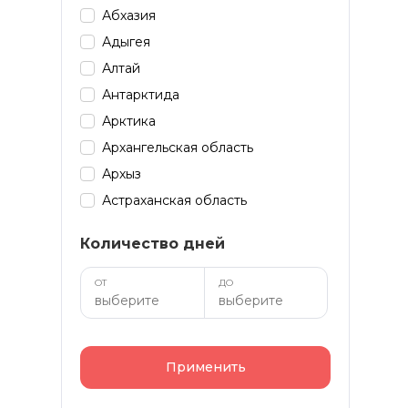
Абхазия
Адыгея
Алтай
Антарктида
Арктика
Архангельская область
Архыз
Астраханская область
Байкал
Количество дней
Башкирия
Бурятия
ОТ
ДО
Дагестан
Домбай
Забайкалье
Применить
Зарубеж