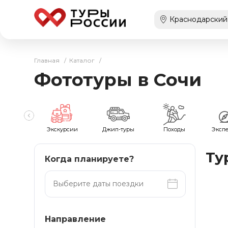
Главная
/
Каталог
/
Фототуры в Сочи
мейные
Экскурсии
Джип-туры
Походы
Эксп
Ту
Когда планируете?
Направление