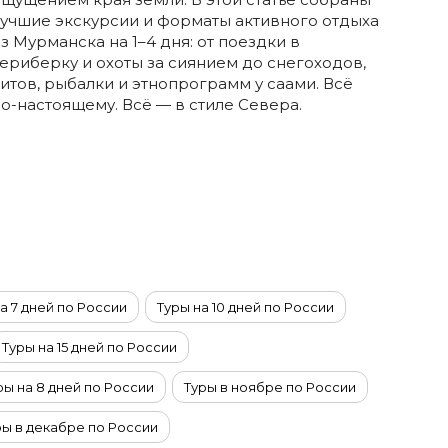
учшие экскурсии и форматы активного отдыха
з Мурманска на 1–4 дня: от поездки в
ериберку и охоты за сиянием до снегоходов,
итов, рыбалки и этнопрограмм у саами. Всё
о-настоящему. Всё — в стиле Севера.
а 7 дней по России
Туры на 10 дней по России
Туры на 15 дней по России
ры на 8 дней по России
Туры в ноябре по России
ры в декабре по России