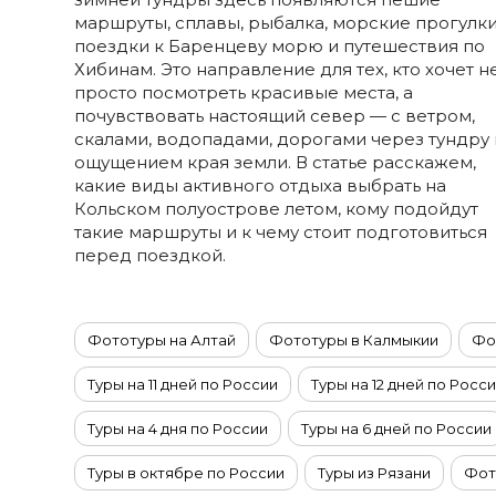
Ставропольский край
маршруты, сплавы, рыбалка, морские прогулки
Татарстан
поездки к Баренцеву морю и путешествия по
Хибинам. Это направление для тех, кто хочет н
Териберка
просто посмотреть красивые места, а
Тыва
почувствовать настоящий север — с ветром,
Урал
скалами, водопадами, дорогами через тундру 
ощущением края земли. В статье расскажем,
Хабаровский край
какие виды активного отдыха выбрать на
Хакасия
Кольском полуострове летом, кому подойдут
такие маршруты и к чему стоит подготовиться
Чечня
перед поездкой.
Чукотка
Шантарские Острова
Эльбрус
Фототуры на Алтай
Фототуры в Калмыкии
Фо
Якутия
Туры на 11 дней по России
Туры на 12 дней по Росс
Якутск
Ямал
Туры на 4 дня по России
Туры на 6 дней по России
Туры в октябре по России
Туры из Рязани
Фот