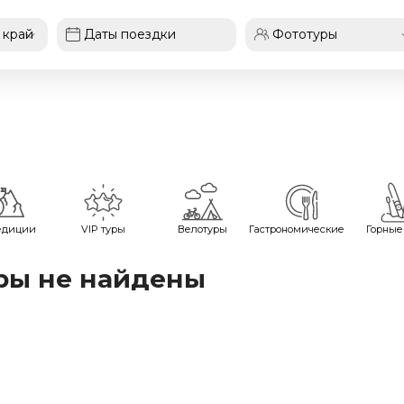
едиции
VIP туры
Велотуры
Гастрономические
Горные
ры не найдены