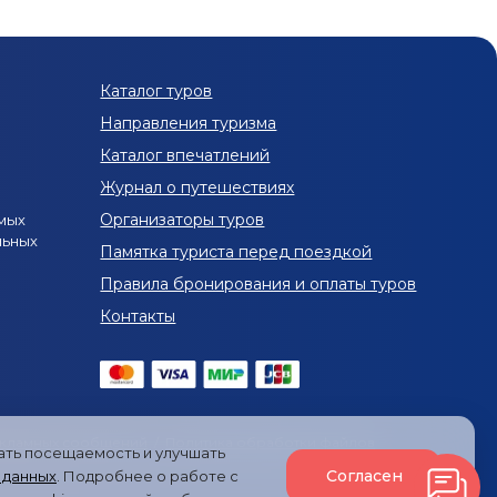
 Санкт-Петербурга
 Ярославля
Туры на Байкал из Рязани
Каталог туров
роих
Экскурсионные туры в Домбай в июне
Направления туризма
етом
Туры в Листвянку
Каталог впечатлений
Журнал о путешествиях
Летние туры в Краснодарский край
Организаторы туров
мых
льных
Туры в Краснодарский край в июле
Памятка туриста перед поездкой
Правила бронирования и оплаты туров
ии
Туры по России из Уфы
Туры из Липецка
Контакты
июньские праздники
невные фототуры по России
из Нальчика
Туры с собакой по России
екламных сообщений
/
Политика обработки файлов
вать посещаемость и улучшать
уры в Карелию в декабре
Согласен
 данных
. Подробнее о работе с