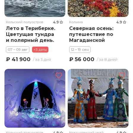
Кольский полуостров
4.9
Колыма
4.9
Лето в Териберке.
Северная осень:
Цветущая тундра
путешествие по
и полярный день.
Магаданской
области
07 – 09 авг
+3 даты
12 – 19 сен
₽ 41 900
₽ 56 000
/ за 3 дня
/ за 8 дней
Кольский полуостров
4.9
Красноярский край
4.9