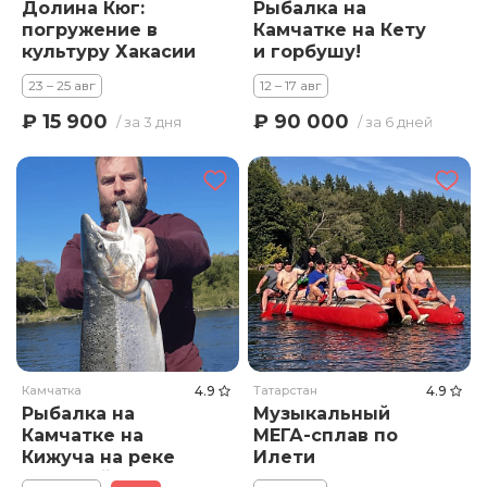
Долина Кюг:
Рыбалка на
погружение в
Камчатке на Кету
культуру Хакасии
и горбушу!
23 – 25 авг
12 – 17 авг
₽ 15 900
₽ 90 000
/ за 3 дня
/ за 6 дней
Камчатка
4.9
Татарстан
4.9
Рыбалка на
Музыкальный
Камчатке на
МЕГА-сплав по
Кижуча на реке
Илети
Большой!