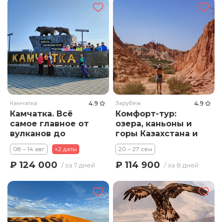
Камчатка
4.9
Зарубеж
4.9
Камчатка. Всё
Комфорт-тур:
самое главное от
озера, каньоны и
вулканов до
горы Казахстана и
океана!
Кыргызстана
08 – 14 авг
+2 даты
20 – 27 сен
₽ 124 000
₽ 114 900
/ за 7 дней
/ за 8 дней