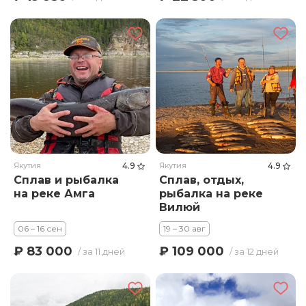
Якутия
4.9
Якутия
4.9
Сплав и рыбалка
Сплав, отдых,
на реке Амга
рыбалка на реке
Вилюй
06 – 16 сен
19 – 30 авг
₽ 83 000
₽ 109 000
/ за 11 дней
/ за 12 дней