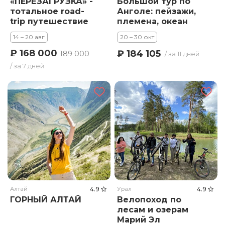
«ПЕРЕЗАГРУЗКА» -
Большой тур по
тотальное road-
Анголе: пейзажи,
trip путешествие
племена, океан
по Алтаю
14 – 20 авг
20 – 30 окт
₽ 168 000
₽ 184 105
189 000
/ за 11 дней
/ за 7 дней
Алтай
4.9
Урал
4.9
ГОРНЫЙ АЛТАЙ
Велопоход по
лесам и озерам
Марий Эл