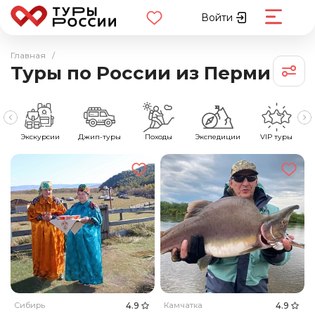
Войти
Главная
/
Туры по России из Перми
е
Экскурсии
Джип-туры
Походы
Экспедиции
VIP туры
Сибирь
4.9
Камчатка
4.9