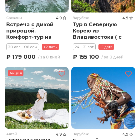
Сахалин
4.9
Зарубеж
4.9
Встреча с дикой
Тур в Северную
природой.
Корею из
Комфорт-тур на
Владивостока ( с
Сахалин и Курилы,
перелетом)
30 авг – 06 сен
+2 даты
24 – 31 авг
+1 дата
о. Итуруп - 8 дней
₽ 179 000
₽ 155 100
/ за 8 дней
/ за 8 дней
Акция
Алтай
4.9
Зарубеж
4.9