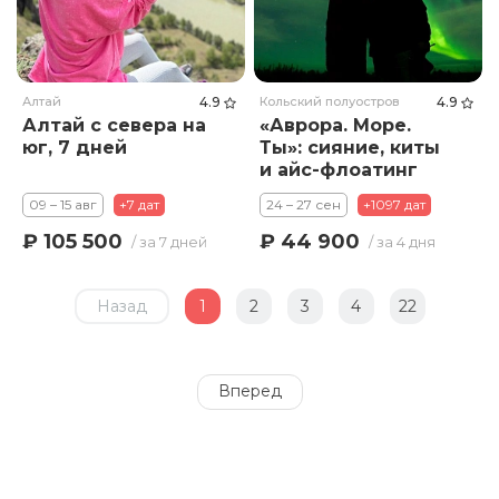
Алтай
4.9
Кольский полуостров
4.9
Алтай с севера на
«Аврора. Море.
юг, 7 дней
Ты»: сияние, киты
и айс-флоатинг
09 – 15 авг
+7 дат
24 – 27 сен
+1097 дат
₽ 105 500
₽ 44 900
/ за 7 дней
/ за 4 дня
Назад
1
2
3
4
22
Вперед