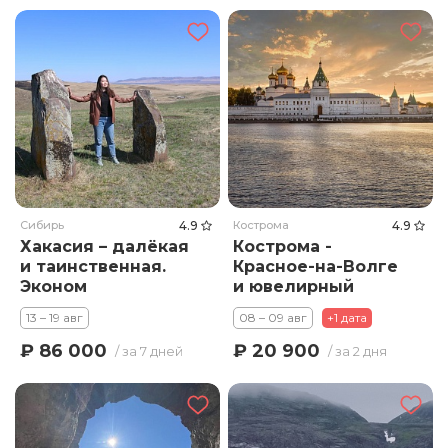
Сибирь
4.9
Кострома
4.9
Хакасия – далёкая
Кострома -
и таинственная.
Красное-на-Волге
Эконом
и ювелирный
мастер-класс
13 – 19 авг
08 – 09 авг
+1 дата
₽ 86 000
₽ 20 900
/ за 7 дней
/ за 2 дня