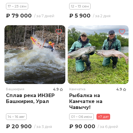
17 – 23 сен
12 – 13 сен
₽ 79 000
₽ 5 900
/ за 7 дней
/ за 2 дня
Башкирия
4.9
Камчатка
4.9
Сплав река ИНЗЕР
Рыбалка на
Башкирия, Урал
Камчатке на
Чавычу!
14 – 16 авг
01 – 06 июн
+7 дат
₽ 20 900
₽ 90 000
/ за 3 дня
/ за 6 дней