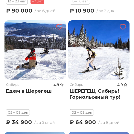
18 – 23 авг
+7 дат
15 – 16 авг
₽ 90 000
₽ 10 900
/ за 6 дней
/ за 2 дня
Сибирь
4.9
Сибирь
4.9
Едем в Шерегеш
ШЕРЕГЕШ, Сибирь!
Горнолыжный тур!
05 – 09 дек
02 – 09 дек
₽ 34 900
₽ 64 900
/ за 5 дней
/ за 8 дней