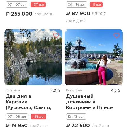
маяку Анива с
07 – 07 авг
+37 дат
09 – 14 авг
+5 дат
рыбалкой!
₽ 87 900
₽ 255 000
89 900
/ за 1 день
/ за 6 дней
Карелия
4.9
Кострома
4.9
Два дня в
Душевный
Карелии
девичник в
(Рускеала, Сампо,
Костроме и Плёсе
Марциальные
07 – 08 авг
+68 дат
12 – 13 сен
воды, Гирвас,
Кивач)
₽ 19 950
₽ 22 500
/ за 2 дня
/ за 2 дня