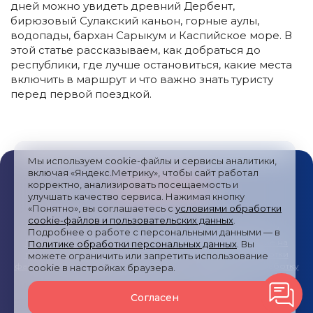
дней можно увидеть древний Дербент,
бирюзовый Сулакский каньон, горные аулы,
водопады, бархан Сарыкум и Каспийское море. В
этой статье рассказываем, как добраться до
республики, где лучше остановиться, какие места
включить в маршрут и что важно знать туристу
перед первой поездкой.
Мы используем cookie-файлы и сервисы аналитики,
включая «Яндекс.Метрику», чтобы сайт работал
корректно, анализировать посещаемость и
улучшать качество сервиса. Нажимая кнопку
«Понятно», вы соглашаетесь с
условиями обработки
cookie-файлов и пользовательских данных
.
Публичная оферта
/
Пользовательское соглашение
/
Подробнее о работе с персональными данными — в
Политика обработки персональных данных
/
Согласие на
Политике обработки персональных данных
. Вы
получение рекламных сообщений
/
Политика обработки
можете ограничить или запретить использование
файлов cookies и метрических систем
/
Согласие на обработку
cookie в настройках браузера.
персональных данных
/
Карта сайта
Согласен
© 2024—2026
Туры России
Все права защищены