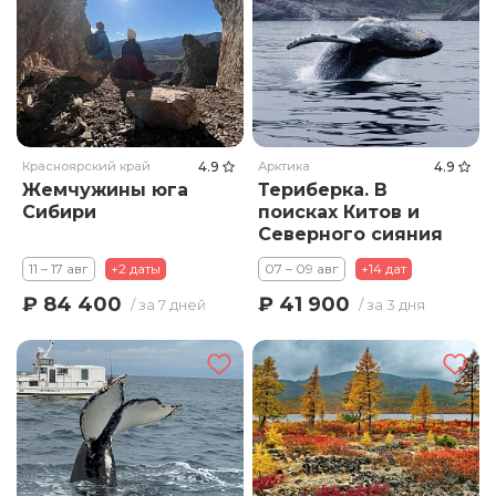
Красноярский край
4.9
Арктика
4.9
Жемчужины юга
Териберка. В
Сибири
поисках Китов и
Северного сияния
11 – 17 авг
+2 даты
07 – 09 авг
+14 дат
₽ 84 400
₽ 41 900
/ за 7 дней
/ за 3 дня