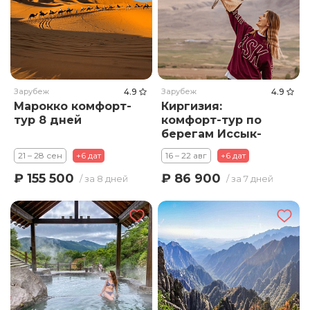
Зарубеж
4.9
Зарубеж
4.9
Марокко комфорт-
Киргизия:
тур 8 дней
комфорт-тур по
берегам Иссык-
Куля
21 – 28 сен
+6 дат
16 – 22 авг
+6 дат
₽ 155 500
₽ 86 900
/ за 8 дней
/ за 7 дней