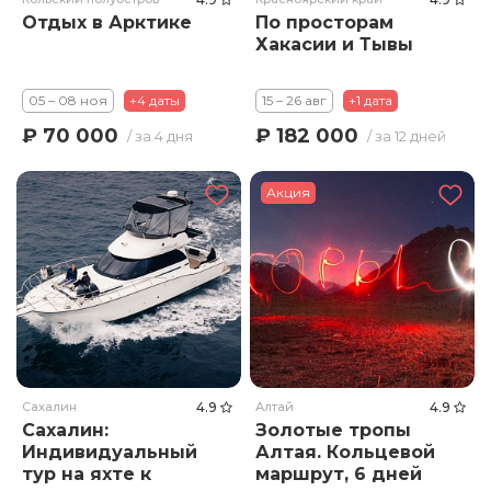
Отдых в Арктике
По просторам
Хакасии и Тывы
05 – 08 ноя
+4 даты
15 – 26 авг
+1 дата
₽ 70 000
₽ 182 000
/ за 4 дня
/ за 12 дней
Акция
Сахалин
4.9
Алтай
4.9
Сахалин:
Золотые тропы
Индивидуальный
Алтая. Кольцевой
тур на яхте к
маршрут, 6 дней