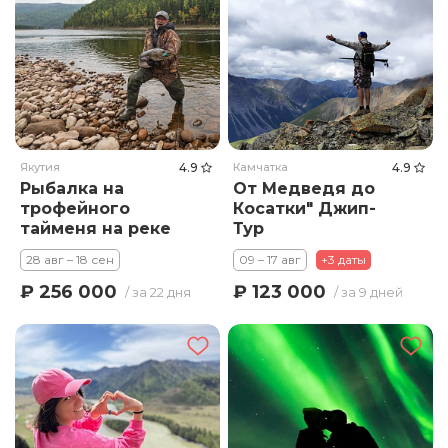
Якутия
4.9
Камчатка
4.9
Рыбалка на
От Медведя до
трофейного
Косатки" Джип-
тайменя на реке
Тур
Гонам
28 авг – 18 сен
09 – 17 авг
+3 даты
₽ 256 000
₽ 123 000
/ за 22 дня
/ за 9 дней