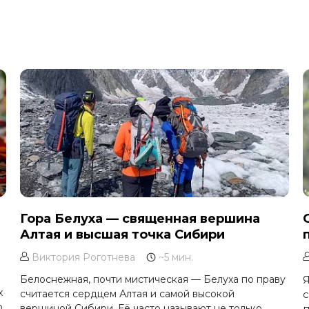
Гора Белуха — священная вершина
Алтая и высшая точка Сибири
Виктория Роготнева
~5 мин.
Белоснежная, почти мистическая — Белуха по праву
Я
х
считается сердцем Алтая и самой высокой
с
,
вершиной Сибири. Её часто называют не только
п