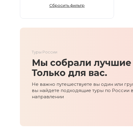
Золотое Кольцо
Сбросить фильтр
Ингушетия
Иркутская область
Кабардино-Балкария
Кавказ
Калининград
Туры России
Калмыкия
Мы собрали лучшие 
Камчатка
Карачаево-Черкесия
Только для вас.
Карелия
Не важно путешествуете вы один или груп
Колыма
вы найдете подходящие туры по России 
Кольский полуостров
направлении
Кострома
Краснодарский край
Красноярский край
Курильские острова