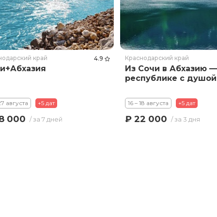
нодарский край
Краснодарский край
4.9
и+Абхазия
Из Сочи в Абхазию —
республике с душой
 27 августа
+5 дат
16 – 18 августа
+5 дат
8 000
₽ 22 000
/ за 7 дней
/ за 3 дня