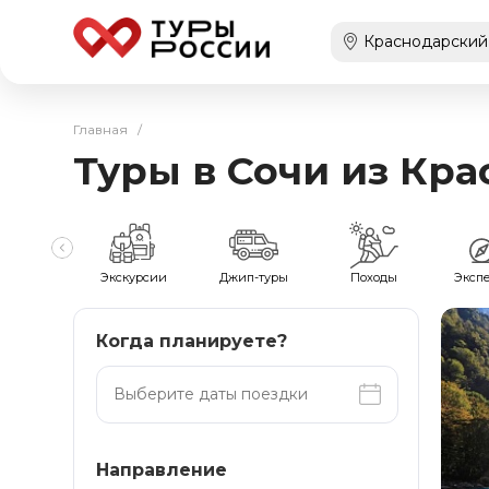
Главная
/
Туры в Сочи из Кр
мейные
Экскурсии
Джип-туры
Походы
Эксп
Когда планируете?
Направление