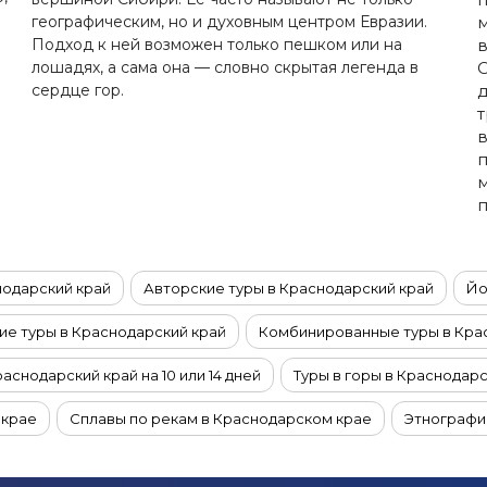
географическим, но и духовным центром Евразии.
м
Подход к ней возможен только пешком или на
лошадях, а сама она — словно скрытая легенда в
О
сердце гор.
д
т
в
п
м
нодарский край
Авторские туры в Краснодарский край
Йо
е туры в Краснодарский край
Комбинированные туры в Кра
раснодарский край на 10 или 14 дней
Туры в горы в Краснодар
 крае
Сплавы по рекам в Краснодарском крае
Этнографи
руизы из Краснодара
Фототуры в Краснодарский край
VI