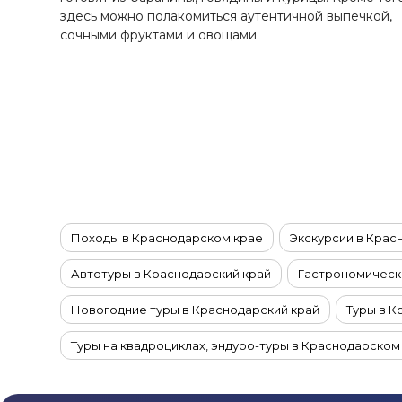
Ставропольский край
здесь можно полакомиться аутентичной выпечкой,
Татарстан
сочными фруктами и овощами.
Териберка
Тыва
Урал
Хабаровский край
Хакасия
Чечня
Чукотка
Походы в Краснодарском крае
Экскурсии в Крас
Шантарские Острова
Эльбрус
Автотуры в Краснодарский край
Гастрономически
Якутия
Новогодние туры в Краснодарский край
Туры в К
Якутск
Ямал
Туры на квадроциклах, эндуро-туры в Краснодарском
Туры с рыбалкой в Краснодарском крае
Речные к