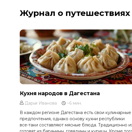
Курильское озеро
Журнал о путешествиях
Москва и Московская область
Мурманск
Новгородская область
Оймякон
Осетия
Остров Итуруп
Остров Кунашир
Остров Шикотан
Плато Путорана
Приморье
Кухня народов в Дагестана
Самарская область
Дарья Иванова
~6 мин.
Сахалин
В каждом регионе Дагестана есть свои кулинарные
Сибирь
предпочтения, однако основу кухни республики
все-таки составляют мясные блюда. Традиционно и
Соловецкие острова
готовят из баранины, говядины и курицы. Кроме того