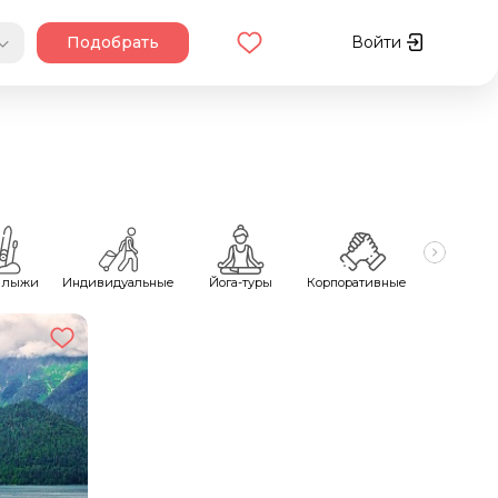
Подобрать
Войти
 лыжи
Индивидуальные
Йога-туры
Корпоративные
Майск