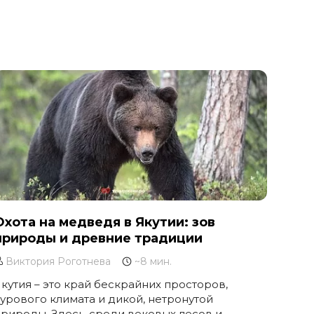
Охота на медведя в Якутии: зов
природы и древние традиции
Виктория Роготнева
~8 мин.
кутия – это край бескрайних просторов,
урового климата и дикой, нетронутой
рироды. Здесь, среди вековых лесов и