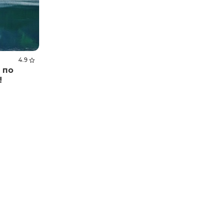
4.9
 по
!