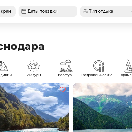
аснодара
едиции
VIP туры
Велотуры
Гастрономические
Горные