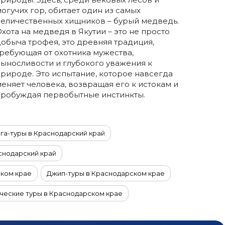
огучих гор, обитает один из самых
величественных хищников – бурый медведь.
хота на медведя в Якутии – это не просто
обыча трофея, это древняя традиция,
ребующая от охотника мужества,
ыносливости и глубокого уважения к
рироде. Это испытание, которое навсегда
еняет человека, возвращая его к истокам и
пробуждая первобытные инстинкты.
га-туры в Краснодарский край
снодарский край
ском крае
Джип-туры в Краснодарском крае
ческие туры в Краснодарском крае
P-туры в Краснодарский край