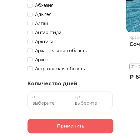
Абхазия
Адыгея
Алтай
Антарктида
Крас
Арктика
Соч
Архангельская область
Архыз
21 –
Астраханская область
₽ 6
Байкал
Количество дней
Башкирия
Бурятия
ОТ
ДО
Дагестан
Домбай
Забайкалье
Применить
Зарубеж