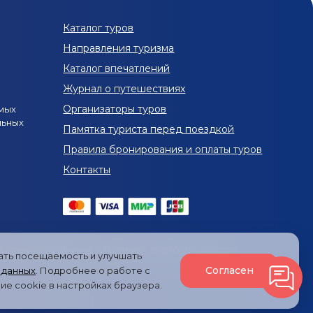
Оздоровительные туры в Краснодарский край
Каталог туров
ы с детьми в Краснодарский край
Направления туризма
ский край
Каталог впечатлений
Журнал о путешествиях
ский край на 3 дня
Организаторы туров
мых
льных
Весенние туры в Краснодарский край
Памятка туриста перед поездкой
Правила бронирования и оплаты туров
Туры в Краснодарский край в апреле
Контакты
й в июне
Туры в Краснодарский край в июле
тябре
Туры в Краснодарский край в декабре
й край из Нижнего Новгорода
екламных сообщений
/
Политика обработки файлов
вать посещаемость и улучшать
курсии в Краснодаре
Согласен
 данных
. Подробнее о работе с
ие cookie в настройках браузера.
убань в Краснодаре
Туры в Краснодар из Москвы