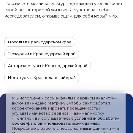
России, это мозаика культур, где каждый уголок живет
своей неповторимой жизнью. Я чувствовал себя
исследователем, открывающим для себя новый мир.
Походы в Краснодарском крае
Экскурсии в Краснодарский край
Авторские туры в Краснодарский край
Йога-туры в Краснодарский край
Автотуры в Краснодарский край
Мы используем cookie-файлы и сервисы аналитики,
Гастрономические туры в Краснодарский край
включая «Яндекс.Метрику», чтобы сайт работал
корректно, анализировать посещаемость и
улучшать качество сервиса. Нажимая кнопку
Комбинированные туры в Краснодарский край
«Понятно», вы соглашаетесь с
условиями обработки
cookie-файлов и пользовательских данных
.
Новогодние туры в Краснодарский край
Публичная оферта
/
Пользовательское соглашение
/
Подробнее о работе с персональными данными — в
Политика обработки персональных данных
/
Согласие на