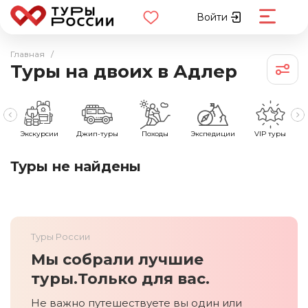
Войти
Главная
/
Туры на двоих в Адлер
е
Экскурсии
Джип-туры
Походы
Экспедиции
VIP туры
Туры не найдены
Туры России
Мы собрали лучшие
туры.
Только для вас.
Не важно путешествуете вы один или