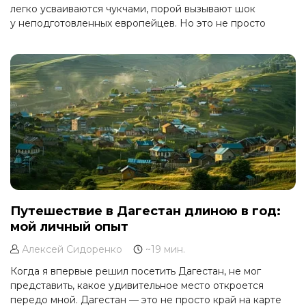
легко усваиваются чукчами, порой вызывают шок
у неподготовленных европейцев. Но это не просто
пища, а часть уклада жизни, в которой каждая деталь
имеет смысл. Если вы отправитесь в этнографический
тур на Чукотку, обязательно познакомьтесь
с кулинарными традициями местных народов.
Путешествие в Дагестан длиною в год:
мой личный опыт
Алексей Сидоренко
~19 мин.
Когда я впервые решил посетить Дагестан, не мог
представить, какое удивительное место откроется
передо мной. Дагестан — это не просто край на карте