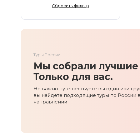
Золотое Кольцо
Сбросить фильтр
Ингушетия
Иркутская область
Кабардино-Балкария
Кавказ
Калининград
Туры России
Калмыкия
Мы собрали лучшие 
Камчатка
Карачаево-Черкесия
Только для вас.
Карелия
Не важно путешествуете вы один или груп
Колыма
вы найдете подходящие туры по России 
Кольский полуостров
направлении
Кострома
Краснодарский край
Красноярский край
Курильские острова