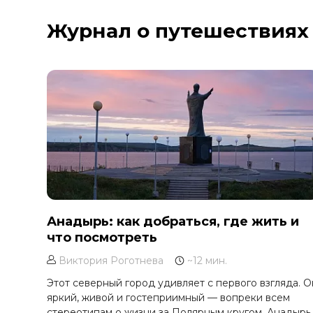
Курильское озеро
Журнал о путешествиях
Москва и Московская область
Мурманск
Новгородская область
Оймякон
Осетия
Остров Итуруп
Остров Кунашир
Остров Шикотан
Плато Путорана
Приморье
Анадырь: как добраться, где жить и
что посмотреть
Самарская область
Сахалин
Виктория Роготнева
~12 мин.
Сибирь
Этот северный город удивляет с первого взгляда. О
яркий, живой и гостеприимный — вопреки всем
Соловецкие острова
стереотипам о жизни за Полярным кругом. Анадырь