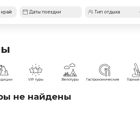
фы
едиции
VIP туры
Велотуры
Гастрономические
Горные
ры не найдены