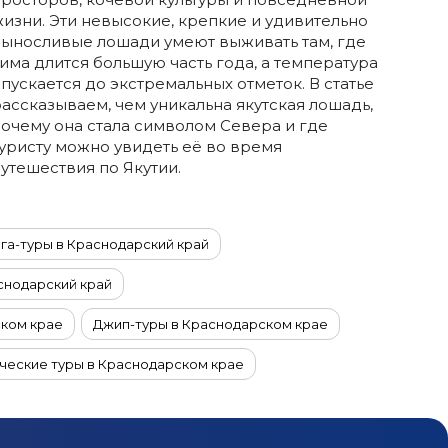
изни. Эти невысокие, крепкие и удивительно
выносливые лошади умеют выживать там, где
има длится большую часть года, а температура
пускается до экстремальных отметок. В статье
ассказываем, чем уникальна якутская лошадь,
очему она стала символом Севера и где
уристу можно увидеть её во время
утешествия по Якутии.
га-туры в Краснодарский край
снодарский край
ском крае
Джип-туры в Краснодарском крае
ческие туры в Краснодарском крае
P-туры в Краснодарский край
Оздоровительные туры в Краснодарский край