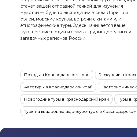
Ставропольский край
станет вашей отправной точкой для изучения
Татарстан
Чукотки — будь то экспедиции в села Лорино и
Уэлен, морские круизы, встречи с китами или
Териберка
этнографические туры. Здесь начинается ваше
Тыва
путешествие в один из самых труднодоступных и
Урал
загадочных регионов России.
Хабаровский край
Хакасия
Чечня
Чукотка
Походы в Краснодарском крае
Экскурсии в Крас
Шантарские Острова
Автотуры в Краснодарский край
Гастрономически
Эльбрус
Новогодние туры в Краснодарский край
Туры в К
Якутия
Якутск
Туры на квадроциклах, эндуро-туры в Краснодарском
Ямал
Туры с рыбалкой в Краснодарском крае
Речные к
Винные туры в Краснодарский край
Велотуры в К