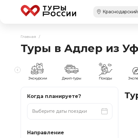
Главная
/
Туры в Адлер из У
мейные
Экскурсии
Джип-туры
Походы
Эксп
Ту
Когда планируете?
Направление