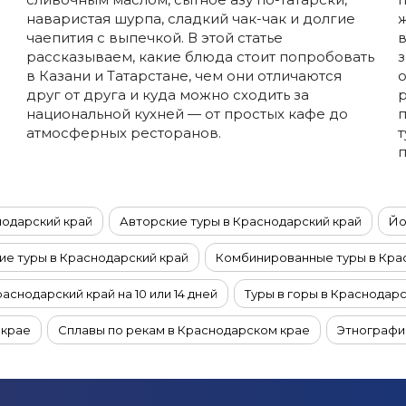
наваристая шурпа, сладкий чак-чак и долгие
ж
чаепития с выпечкой. В этой статье
рассказываем, какие блюда стоит попробовать
з
в Казани и Татарстане, чем они отличаются
о
друг от друга и куда можно сходить за
р
национальной кухней — от простых кафе до
п
атмосферных ресторанов.
т
п
нодарский край
Авторские туры в Краснодарский край
Йо
е туры в Краснодарский край
Комбинированные туры в Кра
раснодарский край на 10 или 14 дней
Туры в горы в Краснодар
 крае
Сплавы по рекам в Краснодарском крае
Этнографи
руизы из Краснодара
Фототуры в Краснодарский край
VI
раснодарском крае
Конные туры в Краснодарском крае