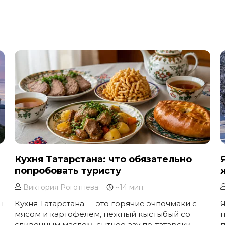
Кухня Татарстана: что обязательно
попробовать туристу
Виктория Роготнева
~14 мин.
н
Кухня Татарстана — это горячие эчпочмаки с
Я
мясом и картофелем, нежный кыстыбый со
п
сливочным маслом, сытное азу по-татарски,
п