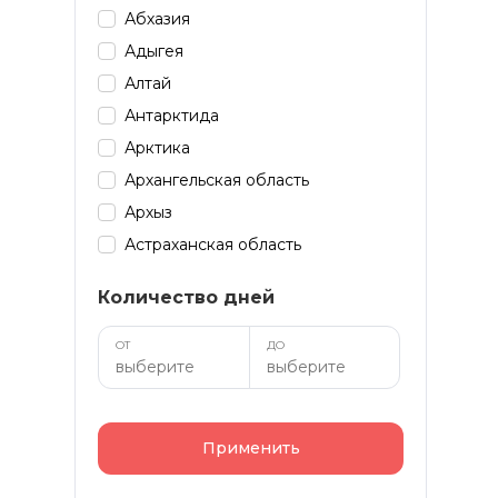
Абхазия
Адыгея
Алтай
Антарктида
Арктика
Архангельская область
Архыз
Астраханская область
Байкал
Количество дней
Башкирия
Бурятия
ОТ
ДО
Дагестан
Домбай
Забайкалье
Применить
Зарубеж