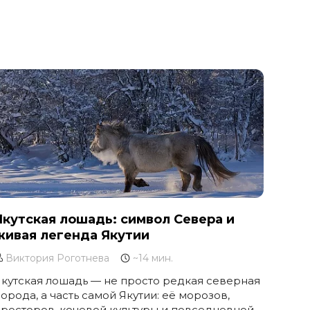
Якутская лошадь: символ Севера и
живая легенда Якутии
Виктория Роготнева
~14 мин.
кутская лошадь — не просто редкая северная
орода, а часть самой Якутии: её морозов,
росторов, кочевой культуры и повседневной