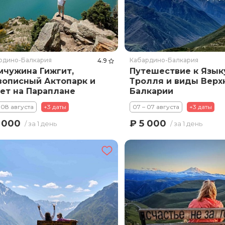
рдино-Балкария
Кабардино-Балкария
4.9
чужина Гижгит,
Путешествие к Язык
описный Актопарк и
Тролля и виды Верх
ет на Параплане
Балкарии
 08 августа
+3 даты
07 – 07 августа
+3 даты
 000
₽ 5 000
/ за 1 день
/ за 1 день