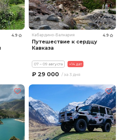
Кабардино-Балкария
4.9
4.9
Путешествие к сердцу
и
Кавказа
07 – 09 августа
+14 дат
₽ 29 000
/ за 3 дня