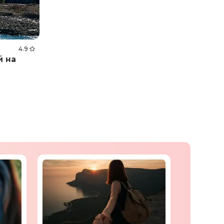
4.9
й на