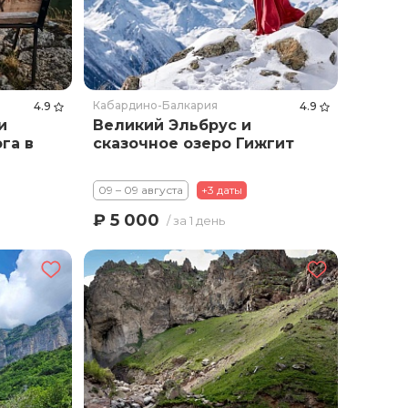
Кабардино-Балкария
4.9
4.9
и
Великий Эльбрус и
га в
сказочное озеро Гижгит
09 – 09 августа
+3 даты
₽ 5 000
/ за 1 день