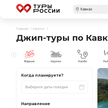
Главная
/
Каталог
/
Джип-туры по Кавк
хождения
Водные
Круизы
Комбо
Ры
Когда планируете?
Направление