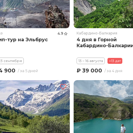
аз
Кабардино-Балкария
4.9
п-тур на Эльбрус
4 дня в Горной
Кабардино-Балкари
 23 сентября
13 – 16 августа
+13 дат
4 900
₽ 39 000
/ за 5 дней
/ за 4 дня