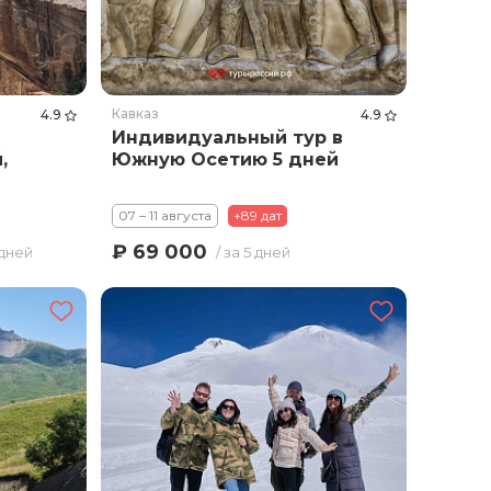
Кавказ
4.9
4.9
Индивидуальный тур в
,
Южную Осетию 5 дней
07 – 11 августа
+89 дат
₽ 69 000
 дней
/ за 5 дней