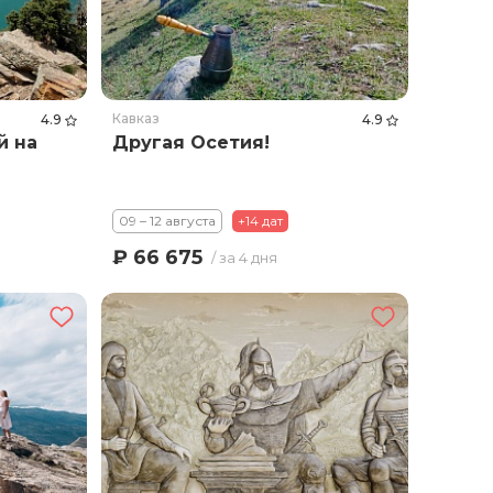
Кавказ
4.9
4.9
й на
Другая Осетия!
09 – 12 августа
+14 дат
₽ 66 675
/ за 4 дня