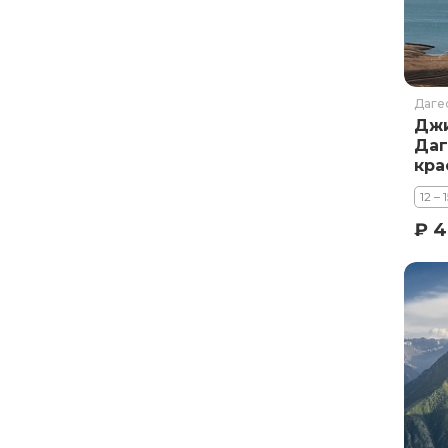
Даге
Джи
Даг
кра
12 – 
₽ 4