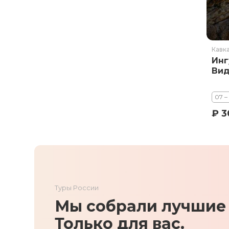
Кавк
Инг
Вид
07 –
₽ 3
Туры России
Мы собрали лучшие 
Только для вас.