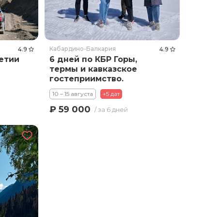
Кабардино-Балкария
4.9
4.9
етии
6 дней по КБР Горы,
термы и кавказское
гостеприимство.
10 – 15 августа
+5 дат
₽ 59 000
/ за 6 дней