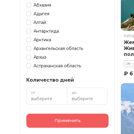
Абхазия
Адыгея
Алтай
Антарктида
Каба
Арктика
Жем
Жив
Архангельская область
пол
Архыз
08 –
Астраханская область
₽ 6
Байкал
Количество дней
Башкирия
Бурятия
ОТ
ДО
Дагестан
Домбай
Забайкалье
Применить
Зарубеж