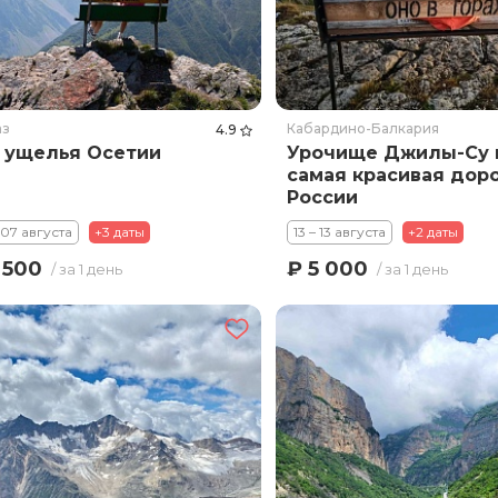
аз
Кабардино-Балкария
4.9
 ущелья Осетии
Урочище Джилы-Су 
самая красивая доро
России
 07 августа
+3 даты
13 – 13 августа
+2 даты
 500
₽ 5 000
/ за 1 день
/ за 1 день