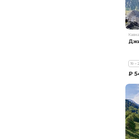
Курильское озеро
Москва и Московская область
Мурманск
Новгородская область
Кавк
Джи
Оймякон
Осетия
Остров Итуруп
19 –
Остров Кунашир
₽ 5
Остров Шикотан
Плато Путорана
Приморье
Самарская область
Сахалин
Сибирь
Соловецкие острова