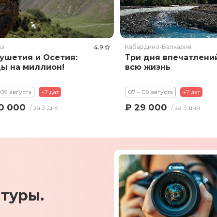
аз
Кабардино-Балкария
4.9
ушетия и Осетия:
Три дня впечатлени
ы на миллион!
всю жизнь
 09 августа
+7 дат
07 – 09 августа
+7 дат
0 000
₽ 29 000
/ за 3 дня
/ за 3 дня
туры.