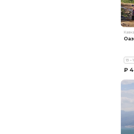
Ставропольский край
Татарстан
Териберка
Тыва
Кавк
Урал
Оаз
Хабаровский край
Хакасия
13 – 
Чечня
₽ 4
Чукотка
Шантарские Острова
Эльбрус
Якутия
Якутск
Ямал