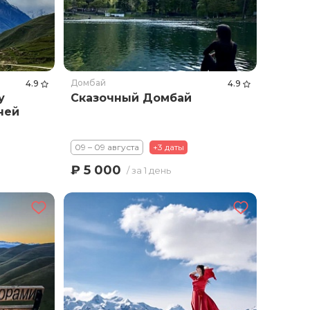
Домбай
4.9
4.9
у
Сказочный Домбай
ней
09 – 09 августа
+3 даты
₽ 5 000
/ за 1 день