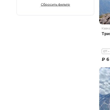
Золотое Кольцо
Сбросить фильтр
Ингушетия
Иркутская область
Кабардино-Балкария
Кавк
Кавказ
Три
Калининград
Калмыкия
Камчатка
07 –
Карачаево-Черкесия
₽ 6
Карелия
Колыма
Кольский полуостров
Кострома
Краснодарский край
Красноярский край
Курильские острова