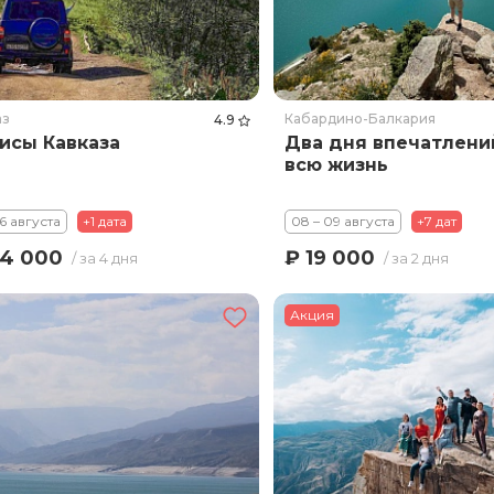
аз
Кабардино-Балкария
4.9
исы Кавказа
Два дня впечатлени
всю жизнь
16 августа
+1 дата
08 – 09 августа
+7 дат
4 000
₽ 19 000
/ за 4 дня
/ за 2 дня
Акция