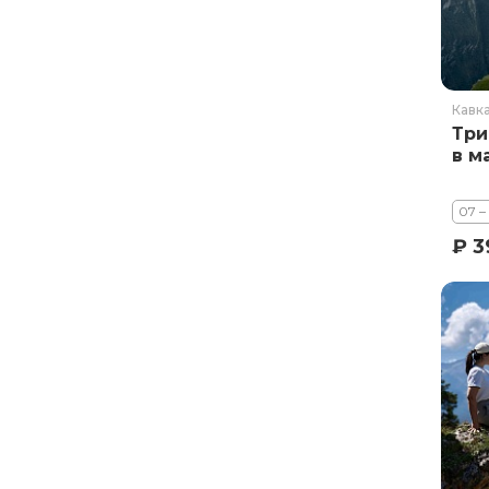
Кавк
Три
в м
07 –
₽ 3