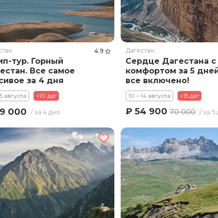
стан
Дагестан
4.9
п-тур. Горный
Сердце Дагестана с
естан. Все самое
комфортом за 5 дней
сивое за 4 дня
все включено!
(Махачкала + горы)
15 августа
+10 дат
10 – 14 августа
+15 дат
₽ 54 900
9 000
70 000
/ за 4 дня
/ за 5