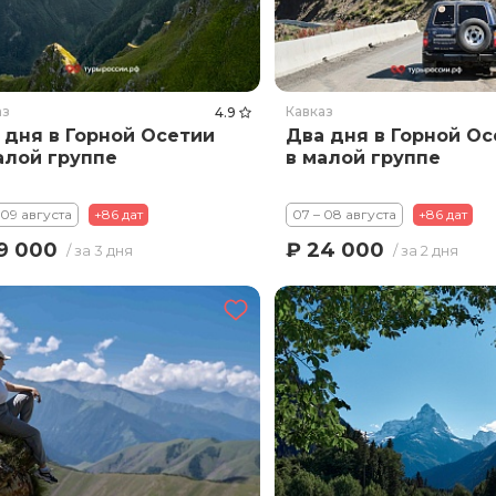
аз
Кавказ
4.9
 дня в Горной Осетии
Два дня в Горной Ос
алой группе
в малой группе
 09 августа
+86 дат
07 – 08 августа
+86 дат
9 000
₽ 24 000
/ за 3 дня
/ за 2 дня