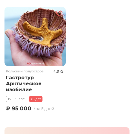
Кольский полуостров
4.9
Гастротур
Арктическое
изобилие
15 – 19 авг
+5 дат
₽ 95 000
/ за 5 дней