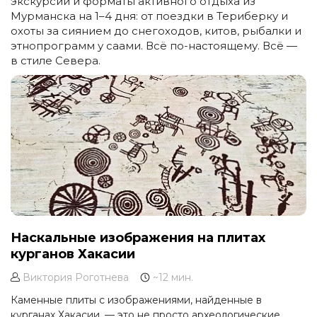
экскурсии и форматы активного отдыха из
Мурманска на 1–4 дня: от поездки в Териберку и
охоты за сиянием до снегоходов, китов, рыбалки и
этнопрограмм у саами. Всё по-настоящему. Всё —
в стиле Севера.
Наскальные изображения на плитах
курганов Хакасии
Виктория Роготнева
~12 мин.
Каменные плиты с изображениями, найденные в
курганах Хакасии, — это не просто археологические