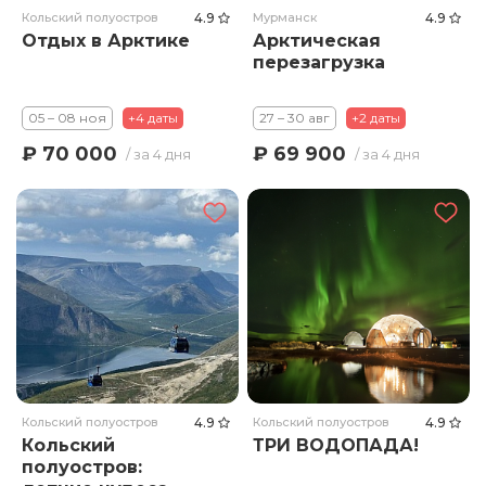
Кольский полуостров
4.9
Мурманск
4.9
Отдых в Арктике
Арктическая
перезагрузка
05 – 08 ноя
+4 даты
27 – 30 авг
+2 даты
₽ 70 000
₽ 69 900
/ за 4 дня
/ за 4 дня
Кольский полуостров
4.9
Кольский полуостров
4.9
Кольский
ТРИ ВОДОПАДА!
полуостров: