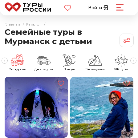
Войти
Главная
/
Каталог
/
Семейные туры в
Мурманск с детьми
е
Экскурсии
Джип-туры
Походы
Экспедиции
VIP туры