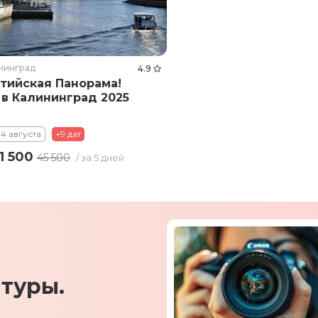
нинград
4.9
тийская Панорама!
 в Калининград 2025
 14 августа
+9 дат
1 500
45 500
/ за 5 дней
туры.