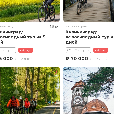
нинград
Калининград
4.9
ининград:
Калининград:
осипедный тур на 5
велосипедный тур н
ей
дней
 11 августа
+146 дат
07 – 12 августа
+146 дат
6 000
₽ 70 000
/ за 5 дней
/ за 6 дней