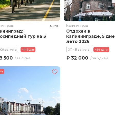
нинград
Калининград
4.9
ининград:
Отдохни в
осипедный тур на 3
Калининграде, 5 дне
я
лето 2026
 09 августа
+146 дат
07 – 11 августа
+54 даты
8 500
₽ 32 000
/ за 3 дня
/ за 5 дней
ия