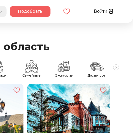
Подобрать
Войти
 область
рафия
Семейные
Экскурсии
Джип-туры
Похо