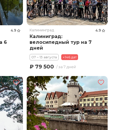
Калининград
4.9
4.9
Калиниград:
а 6
велосипедный тур на 7
дней
07 – 13 августа
+146 дат
₽ 79 500
/ за 7 дней