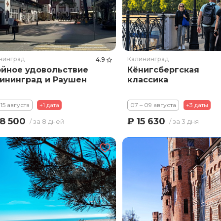
нинград
Калининград
4.9
йное удовольствие
Кёнигсбергская
ининград и Раушен
классика
 15 августа
+1 дата
07 – 09 августа
+3 даты
8 500
₽ 15 630
/ за 8 дней
/ за 3 дня