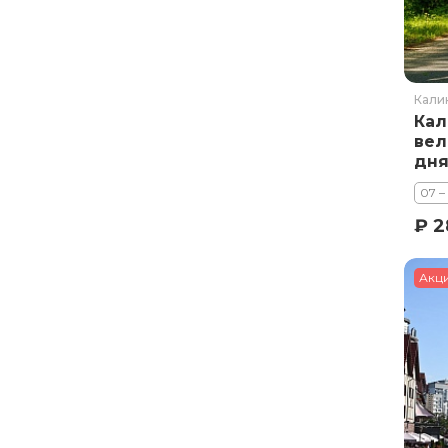
Кали
Кал
вел
дн
07 –
₽ 2
Акц