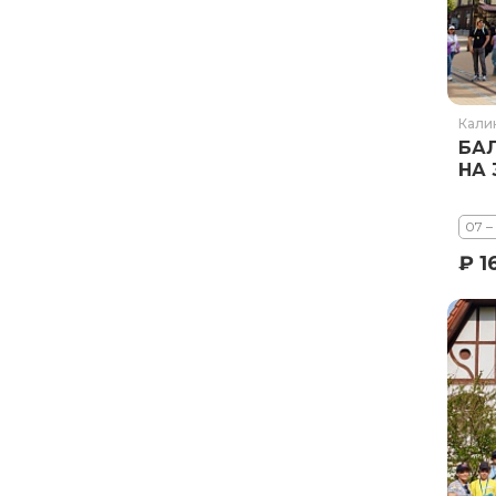
Курильское озеро
Москва и Московская область
Мурманск
Новгородская область
Кали
БА
Оймякон
НА 
Осетия
Остров Итуруп
07 –
Остров Кунашир
₽ 1
Остров Шикотан
Плато Путорана
Приморье
Самарская область
Сахалин
Сибирь
Соловецкие острова