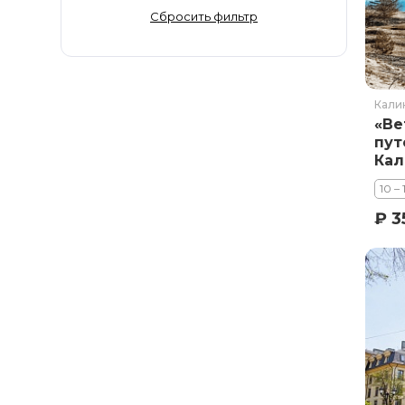
Золотое Кольцо
Сбросить фильтр
Ингушетия
Иркутская область
Кабардино-Балкария
Кали
Кавказ
«Ве
Калининград
пут
Кал
Калмыкия
Янт
Камчатка
10 –
Карачаево-Черкесия
₽ 3
Карелия
Колыма
Кольский полуостров
Кострома
Краснодарский край
Красноярский край
Курильские острова