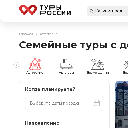
Главная
/
Каталог
/
Семейные туры с д
тотуры
Авторские
Автотуры
Восхождения
Во
Когда планируете?
Направление