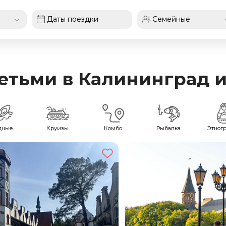
етьми в Калининград и
дные
Круизы
Комбо
Рыбалка
Этног