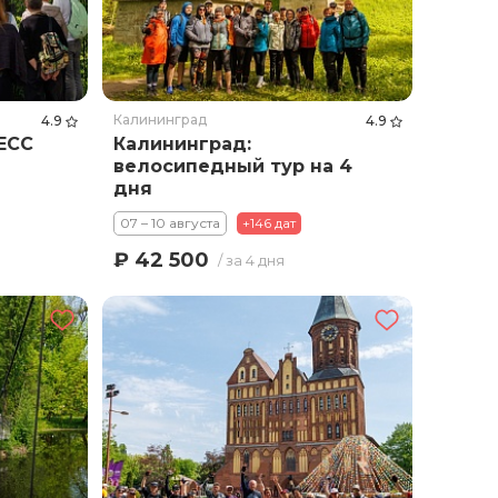
Калининград
4.9
4.9
ЕСС
Калининград:
велосипедный тур на 4
дня
07 – 10 августа
+146 дат
₽ 42 500
/ за 4 дня