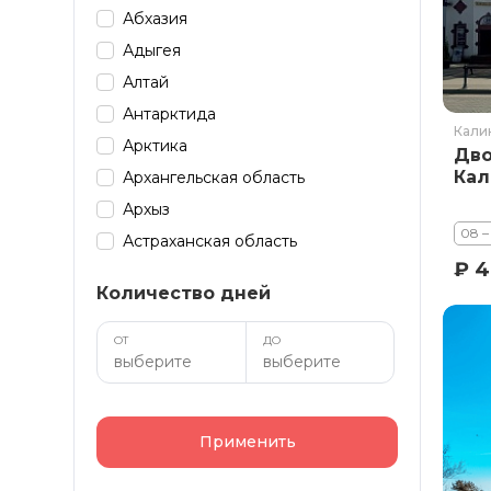
Абхазия
Адыгея
Алтай
Антарктида
Кали
Арктика
Дво
Кал
Архангельская область
Архыз
08 –
Астраханская область
₽ 4
Байкал
Количество дней
Башкирия
Бурятия
ОТ
ДО
Дагестан
Домбай
Забайкалье
Применить
Зарубеж