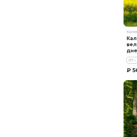
Кали
Кал
вел
дн
07 –
₽ 5