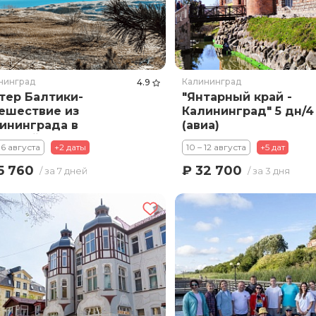
нинград
Калининград
4.9
тер Балтики-
"Янтарный край -
ешествие из
Калининград" 5 дн/4
ининграда в
(авиа)
арный»
 16 августа
+2 даты
10 – 12 августа
+5 дат
5 760
₽ 32 700
/ за 7 дней
/ за 3 дня