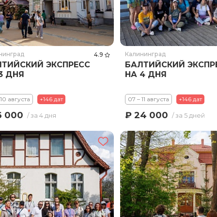
нинград
Калининград
4.9
ЛТИЙСКИЙ ЭКСПРЕСС
БАЛТИЙСКИЙ ЭКСПР
3 ДНЯ
НА 4 ДНЯ
 10 августа
+146 дат
07 – 11 августа
+146 дат
6 000
₽ 24 000
/ за 4 дня
/ за 5 дней