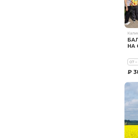
Ставропольский край
Татарстан
Териберка
Тыва
Кали
Урал
БА
НА 
Хабаровский край
Хакасия
07 –
Чечня
₽ 3
Чукотка
Шантарские Острова
Эльбрус
Якутия
Якутск
Ямал