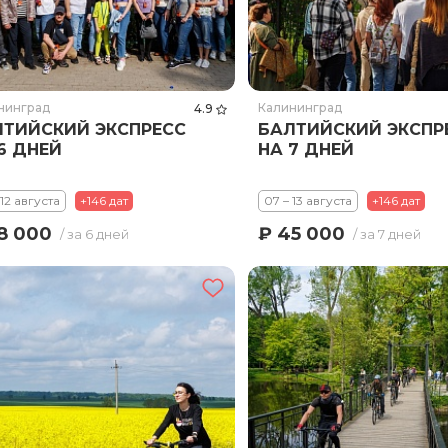
нинград
Калининград
4.9
ЛТИЙСКИЙ ЭКСПРЕСС
БАЛТИЙСКИЙ ЭКСПР
6 ДНЕЙ
НА 7 ДНЕЙ
 12 августа
+146 дат
07 – 13 августа
+146 дат
8 000
₽ 45 000
/ за 6 дней
/ за 7 дней