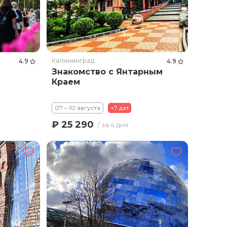
Калининград
4.9
4.9
Знакомство с Янтарным
Краем
07 – 10 августа
+7 дат
₽ 25 290
/ за 4 дня