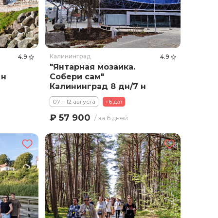
Калининград
4.9
4.9
"Янтарная мозаика.
 н
Собери сам"
Калининград 8 дн/7 н
(авиа)
07 – 12 августа
+6 дат
₽ 57 900
/ за 6 дней