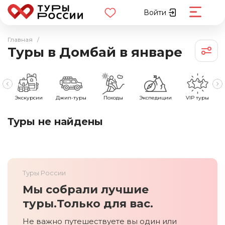
Войти
Главная
/
Туры в Домбай в январе
е
Экскурсии
Джип-туры
Походы
Экспедиции
VIP туры
Туры не найдены
Туры России
Мы собрали лучшие
туры.
Только для вас.
Не важно путешествуете вы один или