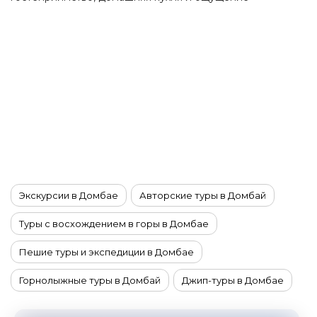
путешествия туда, где ещё многое сохранилось
настоящим. Это маршрут для тех, кто уже видел
популярный Кавказ и хочет открыть для себя более
редкую, глубокую и самобытную Осетию.
Экскурсии в Домбае
Авторские туры в Домбай
Туры с восхождением в горы в Домбае
Пешие туры и экспедиции в Домбае
Горнолыжные туры в Домбай
Джип-туры в Домбае
Йога-туры в Домбай
Сплавы по рекам в Домбае