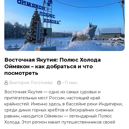
Восточная Якутия: Полюс Холода
Оймякон – как добраться и что
посмотреть
Виктория Роготнева
~11 мин.
Восточная Якутия — одно из самых суровых и
притягательных мест России, настоящий край
крайностей. Именно здесь, в бассейне реки Индигирки,
среди диких горных хребтов и бескрайних снежных
равнин, находится Оймякон — легендарный Полюс
Холода. Этот регион манит путешественников своей
первозданной природой, космическими пейзажами,