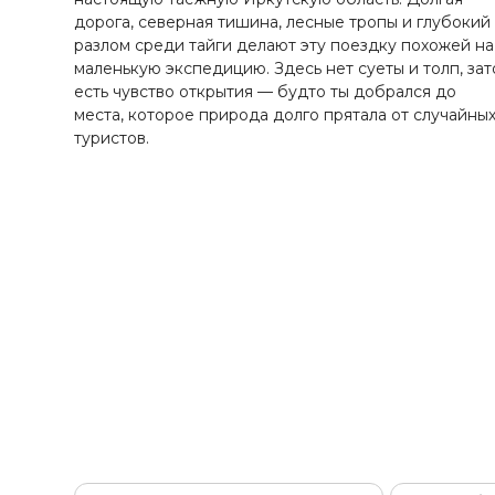
Ставропольский край
дорога, северная тишина, лесные тропы и глубокий
Татарстан
разлом среди тайги делают эту поездку похожей на
маленькую экспедицию. Здесь нет суеты и толп, зат
Териберка
есть чувство открытия — будто ты добрался до
Тыва
места, которое природа долго прятала от случайны
Урал
туристов.
Хабаровский край
Хакасия
Чечня
Чукотка
Шантарские Острова
Эльбрус
Якутия
Якутск
Ямал