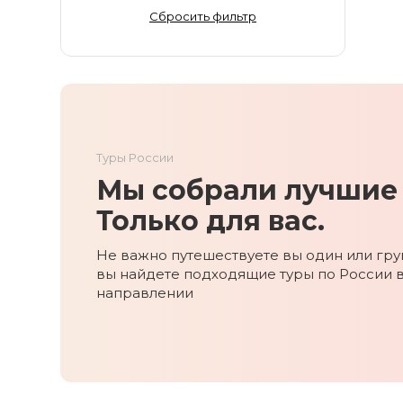
Золотое Кольцо
Сбросить фильтр
Ингушетия
Иркутская область
Кабардино-Балкария
Кавказ
Калининград
Туры России
Калмыкия
Мы собрали лучшие 
Камчатка
Карачаево-Черкесия
Только для вас.
Карелия
Не важно путешествуете вы один или груп
Колыма
вы найдете подходящие туры по России 
Кольский полуостров
направлении
Кострома
Краснодарский край
Красноярский край
Курильские острова