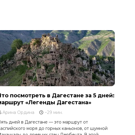
Что посмотреть в Дагестане за 5 дней:
маршрут «Легенды Дагестана»
Арина Ордина
~29 мин.
ять дней в Дагестане — это маршрут от
аспийского моря до горных каньонов, от шумной
ахачкалы до древних стен Дербента. В этой