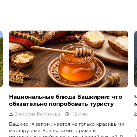
Национальные блюда Башкирии: что
обязательно попробовать туристу
Виктория Роготнева
~12 мин.
Башкирия запоминается не только красивыми
П
маршрутами, Уральскими горами и
К
природными пейзажами, но и своей кухней. В
М