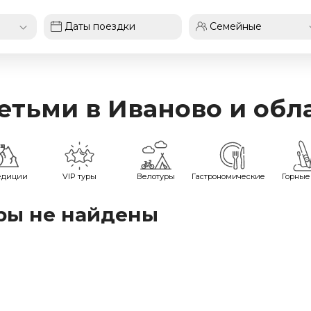
етьми в Иваново и обл
едиции
VIP туры
Велотуры
Гастрономические
Горные
ры не найдены