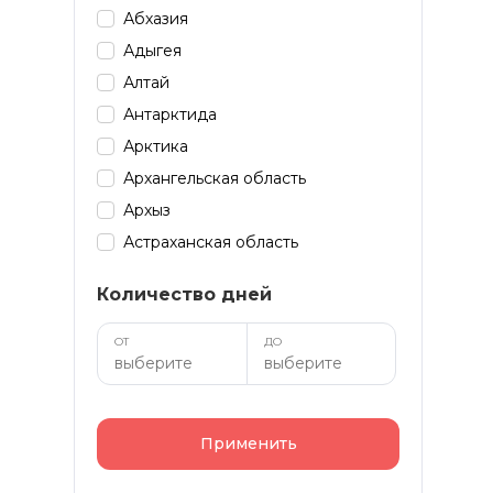
Абхазия
Адыгея
Алтай
Антарктида
Арктика
Архангельская область
Архыз
Астраханская область
Байкал
Количество дней
Башкирия
Бурятия
ОТ
ДО
Дагестан
Домбай
Забайкалье
Применить
Зарубеж