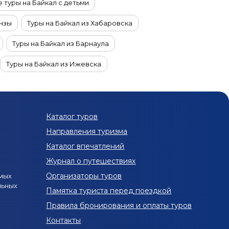
 туры на Байкал с детьми
ензы
Туры на Байкал из Хабаровска
Туры на Байкал из Барнаула
Туры на Байкал из Ижевска
Туры на Байкал из Кемерово и Новокузнецка
ининграда
Туры на Байкал из Сургута
Каталог туров
Туры на Байкал на четверых
Направления туризма
край
Каталог впечатлений
Журнал о путешествиях
 Краснодарский край
Организаторы туров
мых
льных
й
Туры в Краснодарский край в марте
Памятка туриста перед поездкой
Правила бронирования и оплаты туров
Туры в Краснодарский край в августе
Контакты
Екатеринбурга
Семейные туры по России