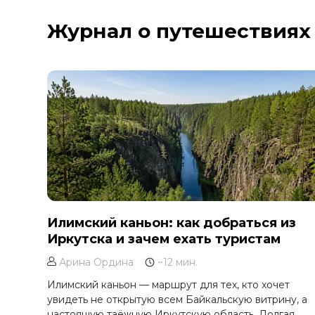
Курильское озеро
Журнал о путешествиях
Москва и Московская область
Мурманск
Новгородская область
Оймякон
Осетия
Остров Итуруп
Остров Кунашир
Остров Шикотан
Плато Путорана
Приморье
Илимский каньон: как добраться из
Иркутска и зачем ехать туристам
Самарская область
Сахалин
Арина Ордина
~12 мин.
Сибирь
Илимский каньон — маршрут для тех, кто хочет
увидеть не открытую всем Байкальскую витрину, а
Соловецкие острова
настоящую таёжную Иркутскую область. Долгая