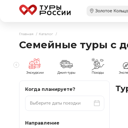
Главная
/
Каталог
/
Семейные туры с д
мейные
Экскурсии
Джип-туры
Походы
Эксп
Ту
Когда планируете?
Направление