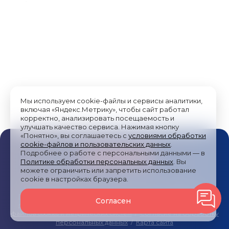
добраться, где остановиться, что посмотреть, где
поесть и какие сувениры привезти домой.
Мы используем cookie-файлы и сервисы аналитики,
включая «Яндекс.Метрику», чтобы сайт работал
корректно, анализировать посещаемость и
улучшать качество сервиса. Нажимая кнопку
«Понятно», вы соглашаетесь с
условиями обработки
cookie-файлов и пользовательских данных
.
Подробнее о работе с персональными данными — в
Политике обработки персональных данных
. Вы
можете ограничить или запретить использование
cookie в настройках браузера.
Публичная оферта
/
Пользовательское соглашение
/
Политика обработки персональных данных
/
Согласие на
Согласен
получение рекламных сообщений
/
Политика обработки
файлов cookies и метрических систем
/
Согласие на обработку
персональных данных
/
Карта сайта