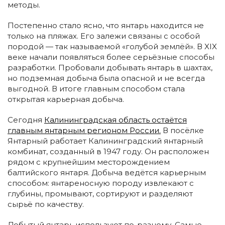
методы.
Постепенно стало ясно, что янтарь находится не
только на пляжах. Его залежи связаны с особой
породой — так называемой «голубой землёй». В XIX
веке начали появляться более серьёзные способы
разработки. Пробовали добывать янтарь в шахтах,
но подземная добыча была опасной и не всегда
выгодной. В итоге главным способом стала
открытая карьерная добыча.
Сегодня
Калининградская область остаётся
главным янтарным регионом России.
В посёлке
Янтарный работает Калининградский янтарный
комбинат, созданный в 1947 году. Он расположен
рядом с крупнейшим месторождением
балтийского янтаря. Добыча ведётся карьерным
способом: янтареносную породу извлекают с
глубины, промывают, сортируют и разделяют
сырьё по качеству.
Добытый янтарь используют по-разному. Самые