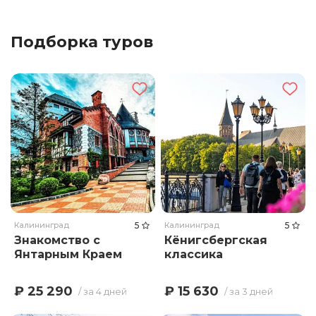
Подборка туров
Калининград
5
Калининград
5
Знакомство с
Кёнигсбергская
Янтарным Краем
классика
₽ 25 290
₽ 15 630
/ за 4 дней
/ за 3 дней