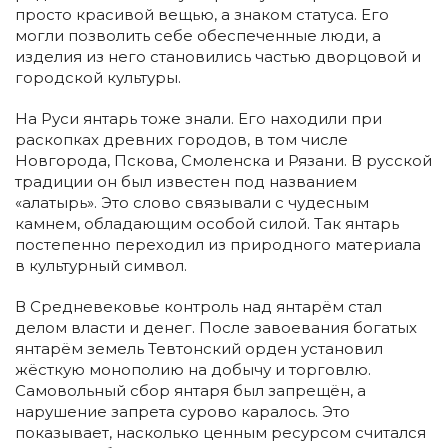
просто красивой вещью, а знаком статуса. Его
могли позволить себе обеспеченные люди, а
изделия из него становились частью дворцовой и
городской культуры.
На Руси янтарь тоже знали. Его находили при
раскопках древних городов, в том числе
Новгорода, Пскова, Смоленска и Рязани. В русской
традиции он был известен под названием
«алатырь». Это слово связывали с чудесным
камнем, обладающим особой силой. Так янтарь
постепенно переходил из природного материала
в культурный символ.
В Средневековье контроль над янтарём стал
делом власти и денег. После завоевания богатых
янтарём земель Тевтонский орден установил
жёсткую монополию на добычу и торговлю.
Самовольный сбор янтаря был запрещён, а
нарушение запрета сурово каралось. Это
показывает, насколько ценным ресурсом считался