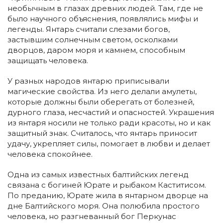
необычным в глазах древних людей. Там, где не
было научного объяснения, появлялись мифы и
легенды. Янтарь считали слезами богов,
застывшим солнечным светом, осколками
дворцов, даром моря и камнем, способным
защищать человека.
У разных народов янтарю приписывали
магические свойства. Из него делали амулеты,
которые должны были оберегать от болезней,
дурного глаза, несчастий и опасностей. Украшения
из янтаря носили не только ради красоты, но и как
защитный знак. Считалось, что янтарь приносит
удачу, укрепляет силы, помогает в любви и делает
человека спокойнее.
Одна из самых известных балтийских легенд
связана с богиней Юрате и рыбаком Каститисом.
По преданию, Юрате жила в янтарном дворце на
дне Балтийского моря. Она полюбила простого
человека, но разгневанный бог Перкунас