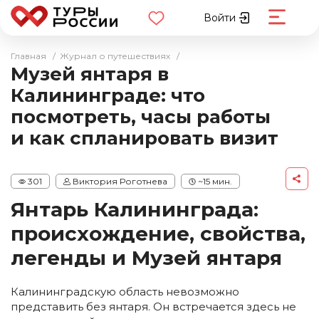
Войти
Главная
/
Журнал о путешествиях
/
Музей янтаря в
Калининграде: что
посмотреть, часы работы
и как спланировать визит
301
Виктория Роготнева
~15 мин.
Калининград
Экскурсии
Семейные
Янтарь Калининграда:
происхождение, свойства,
легенды и Музей янтаря
Калининградскую область невозможно
представить без янтаря. Он встречается здесь не