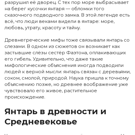
разрушил её дворец. С тех пор море выбрасывает
на берег кусочки янтаря — обломки того
сказочного подводного замка. В этой легенде есть
всё, что люди веками видели в янтаре: море,
любовь, утрату, красоту и тайну.
Древнегреческие мифы тоже связывали янтарь со
слезами. В одном из сюжетов он возникает как
застывшие слёзы сестёр Фаэтона, оплакивающих
его гибель. Удивительно, что даже такие
мифологические объяснения иногда подводили
людей к верной мысли: янтарь связан с деревьями,
соком, смолой, природой. Наука пришла к точному
объяснению позже, но древнее воображение уже
чувствовало его живое, растительное
происхождение.
Янтарь в древности и
Средневековье