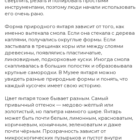
сверлить, резать и полировать простыми
инструментами, поэтому люди начали использовать
его очень рано.
Форма природного янтаря зависит от того, как
именно вытекала смола. Если она стекала с дерева
каплями, получались округлые формы. Если
застывала в трещинах коры или между слоями
древесины, появлялись пластинчатые,
линзовидные, подкорковые куски. Иногда смола
скапливалась в больших полостях и образовывала
крупные самородки. В Музее янтаря можно
увидеть разные природные формы и понять, что
каждый кусочек имеет свою историю.
Цвет янтаря тоже бывает разным. Самый
привычный оттенок — медово-жёлтый или
золотистый, но палитра намного шире. Янтарь
может быть почти белым, лимонным, красноватым,
коричневым, коньячным, зеленоватым и даже
почти чёрным. Прозрачность зависит от
микроскопических пузырьков и пустот внутри