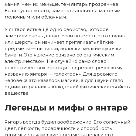
камня. Чем их меньше, тем янтарь прозрачнее.
Если пустот много, камень становится матовым,
молочным или облачным.
У янтаря есть ещё одно свойство, которое
заметили очень давно. Если потереть его о ткань
или шерсть, он начинает притягивать лёгкие
предметы — пылинки, волоски, мелкие кусочки
бумаги. Это явление связано со статическим
электричеством. Не случайно само слово
«электричество» восходит к древнегреческому
названию янтаря — «электрон». Для древнего
человека это казалось магией, а для науки стало
одним из ранних наблюдений физических свойств
вещества.
Легенды и мифы о янтаре
Янтарь всегда будил воображение. Его солнечный
цвет, лёгкость, прозрачность и способность
«притягивать» мелкие предметы делали его