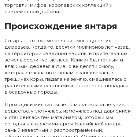
торговли, мифов, королевских коллекций и
современной добычи.
Происхождение янтаря
Янтарь — это окаменевшая смола древних
деревьев. Когда-то, десятки миллионов лет назад,
на территории северной Европы и прилегающих
земель росли густые леса. Климат был тёплым и
влажным, деревья активно выделяли смолу,
которая стекала по стволам, скапливалась в
трещинах коры, падала на землю, смешивалась с
растительными остатками и постепенно попадала
в осадочные породы.
Проходили миллионы лет. Смола теряла летучие
вещества, уплотнялась, изменялась под давлением
и становилась тем материалом, который мы
сегодня называем янтарём. Балтийский янтарь,
самый известный и распространённый,
сформировался примерно 37–40 миллионов лет