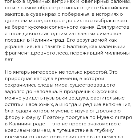
только в музейных витринах и ювелирных салонах,
но и в самом образе региона: в цвете балтийских
закатов, в сувенирах с побережья, в историях о
древнем море, которое до сих пор выбрасывает
на берег кусочки солнечного камня. Для туристов
янтарь давно стал одним из главных символов
поездки в Калининград.
Его везут домой как
украшение, как память о Балтике, как маленький
фрагмент древнего леса, переживший миллионы
лет.
Но янтарь интересен не только красотой. Это
природная капсула времени, в которой
сохранились следы мира, существовавшего
задолго до человека. В прозрачных кусочках
можно увидеть пузырьки воздуха, растительные
остатки, насекомых, а иногда и редкие включения,
благодаря которым учёные изучают древнюю
флору и фауну. Поэтому прогулка по Музею янтаря
в Калининграде — это не просто знакомство с
красивым камнем, а путешествие в глубину
времени, от доисторических лесов до ремесла,