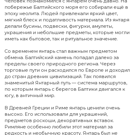
Человек познакомился с янтарём очень давно. На
побережье Балтийского моря его собирали ещё в
эпоху неолита. Людей привлекали яркий цвет,
мягкий блеск и податливость материала. Из янтаря
делали бусины, подвески, фигурки, амулеты,
украшения и небольшие предметы, которые могли
иметь как бытовое, так и ритуальное значение.
Со временем янтарь стал важным предметом
обмена. Балтийский камень попадал далеко за
пределы своего природного региона. Через
торговые пути он расходился по Европе и доходил
до стран древних цивилизаций. Так появился
знаменитый Янтарный путь — система маршрутов,
по которым янтарь с берегов Балтики двигался к
югу, в античный мир.
В Древней Греции и Риме янтарь ценили очень
высоко. Его использовали для украшений,
предметов роскоши, декоративных вставок.
Римляне особенно любили этот материал за
редкость и необычную красоту. Янтарь был не