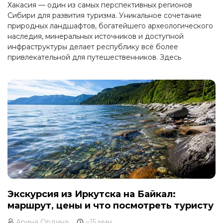
Хакасия — один из самых перспективных регионов
Сибири для развития туризма. Уникальное сочетание
природных ландшафтов, богатейшего археологического
наследия, минеральных источников и доступной
инфраструктуры делает республику всё более
привлекательной для путешественников. Здесь
сосредоточены ресурсы для круглогодичного отдыха:
летом — озёра, горы и сплавы по рекам, зимой —
горнолыжные трассы и термальные курорты. При этом
Хакасия пока не перегружена массовым туризмом, что
даёт возможность развивать экологические,
этнографические и активные формы отдыха с учётом
бережного отношения к природе и культуре.
Экскурсия из Иркутска на Байкал:
маршрут, цены и что посмотреть туристу
Арина Ордина
~15 мин.