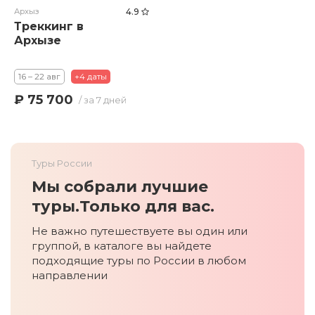
Архыз
4.9
Треккинг в
Архызе
16 – 22 авг
+4 даты
₽ 75 700
/ за 7 дней
Туры России
Мы собрали лучшие
туры.
Только для вас.
Не важно путешествуете вы один или
группой, в каталоге вы найдете
подходящие туры по России в любом
направлении