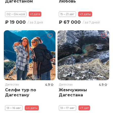
Дагестаном
любовь
02 – 04 ноя
+1 дата
15 – 21 авг
+3 даты
₽ 19 000
₽ 67 000
/ за 3 дня
/ за 7 дней
Дагестан
4.9
Дагестан
4.9
Селфи тур по
Жемчужины
Дагестану
Дагестана
13 – 16 авг
+4 даты
13 – 17 авг
+7 дат