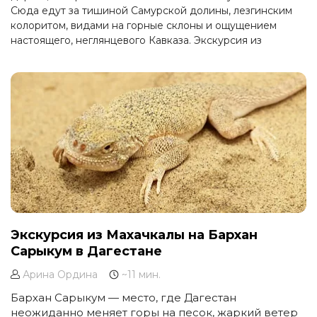
Сюда едут за тишиной Самурской долины, лезгинским
колоритом, видами на горные склоны и ощущением
настоящего, неглянцевого Кавказа. Экскурсия из
Махачкалы в Ахты подойдёт тем, кто хочет увидеть
Дагестан глубже — дальше популярных маршрутов и
ближе к его живой истории.
Экскурсия из Махачкалы на Бархан
Сарыкум в Дагестане
Арина Ордина
~11 мин.
Бархан Сарыкум — место, где Дагестан
неожиданно меняет горы на песок, жаркий ветер