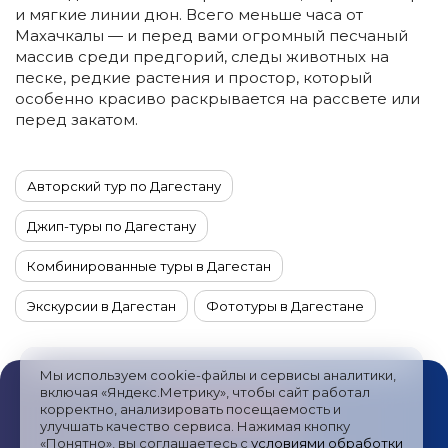
и мягкие линии дюн. Всего меньше часа от
Махачкалы — и перед вами огромный песчаный
массив среди предгорий, следы животных на
песке, редкие растения и простор, который
особенно красиво раскрывается на рассвете или
перед закатом.
Авторский тур по Дагестану
Джип-туры по Дагестану
Комбинированные туры в Дагестан
Экскурсии в Дагестан
Фототуры в Дагестане
Автотуры в Дагестан
Мы используем cookie-файлы и сервисы аналитики,
Туры в Дагестан из Санкт-Петербурга
включая «Яндекс.Метрику», чтобы сайт работал
корректно, анализировать посещаемость и
улучшать качество сервиса. Нажимая кнопку
Походы по Дагестану
«Понятно», вы соглашаетесь с
условиями обработки