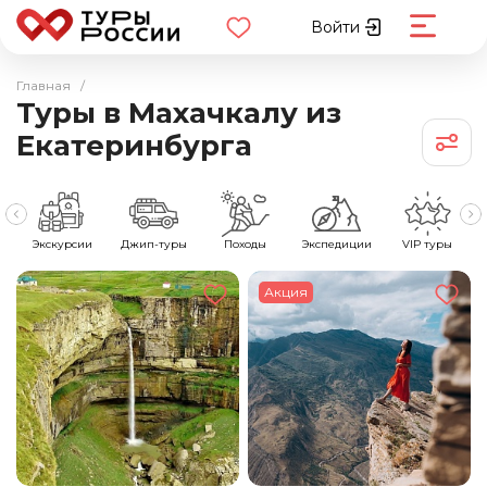
Войти
Главная
/
Туры в Махачкалу из
Екатеринбурга
е
Экскурсии
Джип-туры
Походы
Экспедиции
VIP туры
Акция