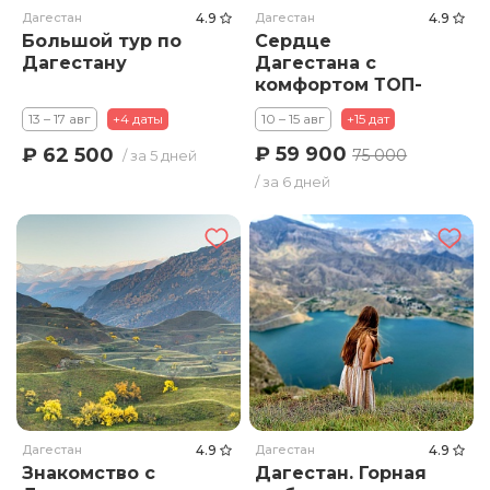
Дагестан
4.9
Дагестан
4.9
Большой тур по
Сердце
Дагестану
Дагестана с
комфортом ТОП-
локации
13 – 17 авг
+4 даты
10 – 15 авг
+15 дат
₽ 59 900
₽ 62 500
75 000
/ за 5 дней
/ за 6 дней
Дагестан
4.9
Дагестан
4.9
Знакомство с
Дагестан. Горная