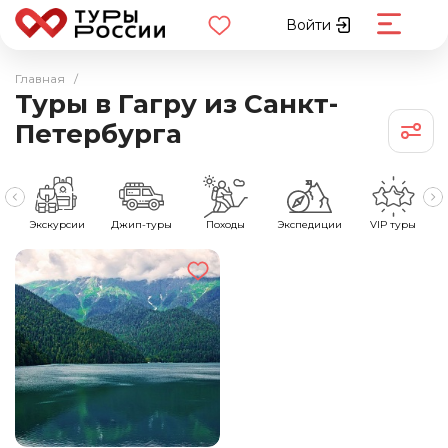
Войти
Главная
/
Туры в Гагру из Санкт-
Петербурга
е
Экскурсии
Джип-туры
Походы
Экспедиции
VIP туры