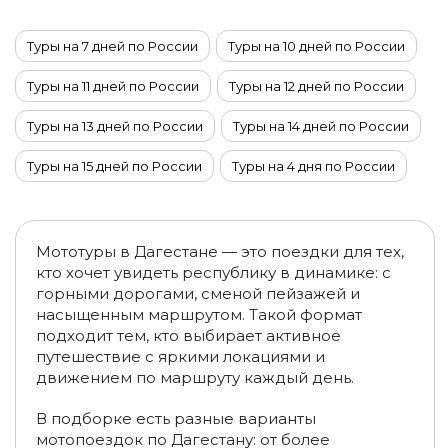
Туры на 7 дней по России
Туры на 10 дней по России
Туры на 11 дней по России
Туры на 12 дней по России
Туры на 13 дней по России
Туры на 14 дней по России
Туры на 15 дней по России
Туры на 4 дня по России
Туры на 6 дней по России
Туры на 5 дней по России
Туры на 9 дней по России
Туры на 8 дней по России
Мототуры в Дагестане — это поездки для тех,
кто хочет увидеть республику в динамике: с
Туры в ноябре по России
Туры в октябре по России
горными дорогами, сменой пейзажей и
насыщенным маршрутом. Такой формат
Туры из Казани
Туры в декабре по России
подходит тем, кто выбирает активное
путешествие с яркими локациями и
Туры по России из Москвы
движением по маршруту каждый день.
Туры по России из Санкт-Петербурга
В подборке есть разные варианты
мотопоездок по Дагестану: от более
Туры на Байкал из Ижевска
Туры из Иркутска