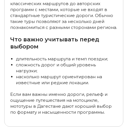
классических маршрутов до авторских
программ с местами, которые не входят в
Туры в Мурманске на квадроциклах
стандартные туристические дороги. Обычно
такие туры позволяют за несколько дней
Туры на снегоходах в Мурманской области, на Кольском
познакомиться с разными сторонами региона.
полуострове
Что важно учитывать перед
Туры на снегоходах в Хибинах
выбором
Туры на снегоходах в Териберку
длительность маршрута и темп поездки;
Туры на Ольхон из Иркутска
сложность дорог и общий уровень
нагрузки;
Туры на квадроциклах, эндуро-туры в Краснодарском
насколько маршрут ориентирован на
крае
известные или редкие локации.
Туры в Краснодарский край в апреле
Если вам важны именно дороги, рельеф и
ощущение путешествия на мотоцикле,
Туры в Краснодарский край в июне
мототуры в Дагестане дают хороший выбор
по формату и насыщенности программы.
Туры в Краснодарский край из Санкт-Петербурга
Туры по России из Уфы