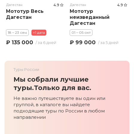
Дагестан
4.9
Дагестан
4.9
Мототур Весь
Мототур
Дагестан
неизведанный
Дагестан
18 – 23 сен
+1 дата
01 – 05 окт
₽ 135 000
₽ 99 000
/ за 6 дней
/ за 5 дней
Туры России
Мы собрали лучшие
туры.
Только для вас.
Не важно путешествуете вы один или
группой, в каталоге вы найдете
подходящие туры по России в любом
направлении