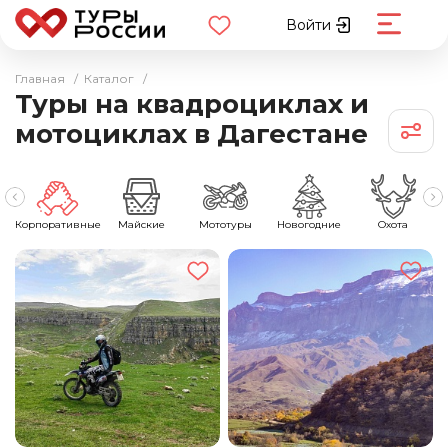
Войти
Главная
/
Каталог
/
Туры на квадроциклах и
мотоциклах в Дагестане
ы
Корпоративные
Майские
Мототуры
Новогодние
Охота