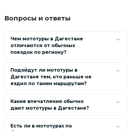
Туры по России из Новосибирска
Вопросы и ответы
Туры по России из Калининграда
Туры по России из Архангельска
Чем мототуры в Дагестане
Туры по России из Хабаровска
отличаются от обычных
поездок по региону?
Туры по России из Владивостока
Туры по России из Новокузнецка
Подойдут ли мототуры в
Дагестане тем, кто раньше не
Туры на багги по России
Туры на багги на Байкал
ездил по таким маршрутам?
Туры на багги в Дагестан
Туры на багги на Алтай
Какие впечатления обычно
Туры в Краснодар из Самары
Туры на багги на Байкал
дают мототуры в Дагестане?
Туры на снегоходах по Алтаю
Есть ли в мототурах по
Туры на Алтай на 5-7 дней
Туры по России на 1-5 дней