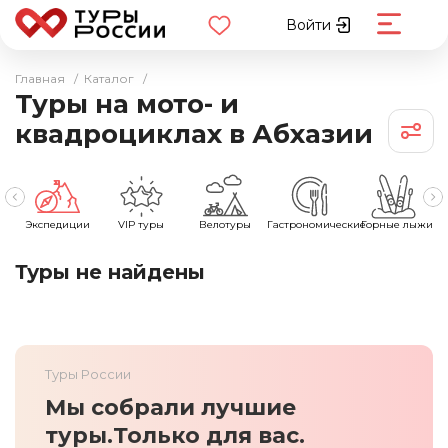
Войти
Главная
/
Каталог
/
Туры на мото- и
квадроциклах в Абхазии
Экспедиции
VIP туры
Велотуры
Гастрономические
Горные лыжи
Туры не найдены
Туры России
Мы собрали лучшие
туры.
Только для вас.