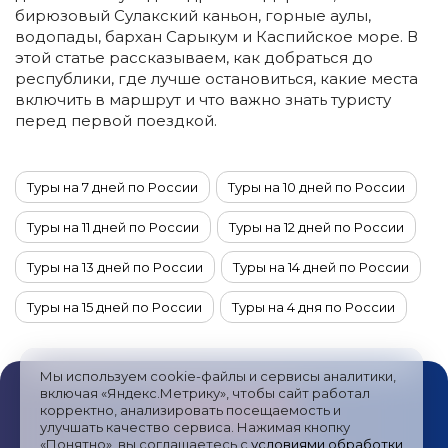
бирюзовый Сулакский каньон, горные аулы,
водопады, бархан Сарыкум и Каспийское море. В
этой статье рассказываем, как добраться до
республики, где лучше остановиться, какие места
включить в маршрут и что важно знать туристу
перед первой поездкой.
Туры на 7 дней по России
Туры на 10 дней по России
Туры на 11 дней по России
Туры на 12 дней по России
Туры на 13 дней по России
Туры на 14 дней по России
Туры на 15 дней по России
Туры на 4 дня по России
Туры на 6 дней по России
Туры на 5 дней по России
Мы используем cookie-файлы и сервисы аналитики,
Туры на 9 дней по России
Туры на 8 дней по России
включая «Яндекс.Метрику», чтобы сайт работал
корректно, анализировать посещаемость и
улучшать качество сервиса. Нажимая кнопку
Туры в ноябре по России
Туры в октябре по России
«Понятно», вы соглашаетесь с
условиями обработки