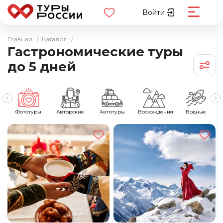
Войти
Главная
/
Каталог
/
Гастрономические туры
до 5 дней
Фототуры
Авторские
Автотуры
Восхождения
Водные