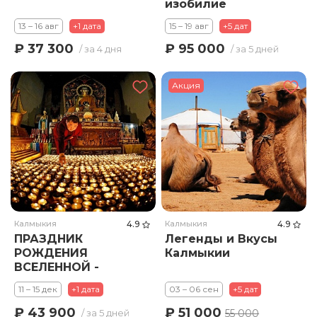
изобилие
13 – 16 авг
+1 дата
15 – 19 авг
+5 дат
₽ 37 300
₽ 95 000
/ за 4 дня
/ за 5 дней
Акция
Калмыкия
4.9
Калмыкия
4.9
ПРАЗДНИК
Легенды и Вкусы
РОЖДЕНИЯ
Калмыкии
ВСЕЛЕННОЙ -
ПРАЗДНИК 1000
11 – 15 дек
+1 дата
03 – 06 сен
+5 дат
ЛАМПАД
₽ 51 000
₽ 43 900
55 000
/ за 5 дней