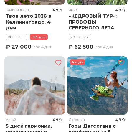
Калининград
4.9
Ямал
4.9
Твое лето 2026 в
«КЕДРОВЫЙ ТУР»:
Калининграде, 4
ПРОВОДЫ
дня
СЕВЕРНОГО ЛЕТА
08 – 11 авг
+53 даты
20 – 23 авг
₽ 27 000
₽ 62 500
/ за 4 дня
/ за 4 дня
Акция
Алтай
4.9
Дагестан
4.9
5 дней гармонии,
Горы Дагестана с
приключений и
комфортом за 5