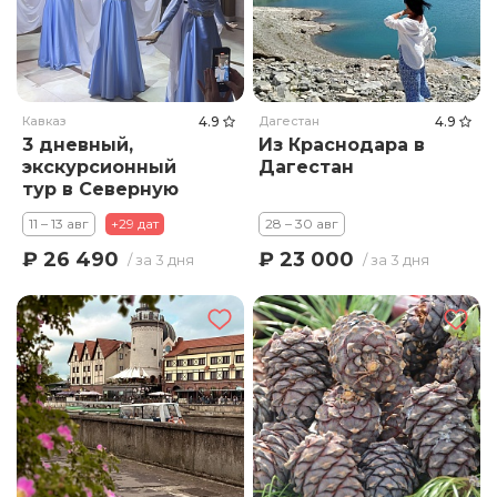
Кавказ
4.9
Дагестан
4.9
3 дневный,
Из Краснодара в
экскурсионный
Дагестан
тур в Северную
Осетию
11 – 13 авг
+29 дат
28 – 30 авг
«Аланский Вечер»
₽ 26 490
₽ 23 000
/ за 3 дня
/ за 3 дня