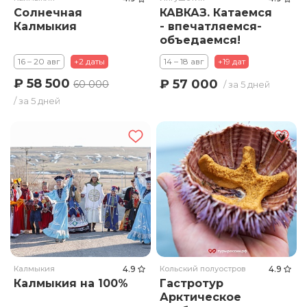
Солнечная
КАВКАЗ. Катаемся
Калмыкия
- впечатляемся-
объедаемся!
16 – 20 авг
+2 даты
14 – 18 авг
+19 дат
₽ 58 500
₽ 57 000
60 000
/ за 5 дней
/ за 5 дней
Калмыкия
4.9
Кольский полуостров
4.9
Калмыкия на 100%
Гастротур
Арктическое