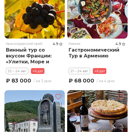
Краснодарский край
4.9
Кавказ
4.9
Винный тур со
Гастрономический
вкусом Франции:
Тур в Армению
«Улитки, Море и
Вино»
22 – 24 авг
+6 дат
21 – 24 авг
+6 дат
₽ 83 000
₽ 68 000
/ за 3 дня
/ за 4 дня