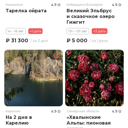
Калмыкия
4.9
Кабардино-Балкария
4.9
Тарелка ойрата
Великий Эльбрус
и сказочное озеро
Гижгит
14 – 16 авг
+1 дата
09 – 09 авг
+3 даты
₽ 31 300
₽ 5 000
/ за 3 дня
/ за 1 день
Карелия
4.9
Самарская область
4.9
На 2 дня в
«Хвалынские
Карелию
Альпы: пионовая