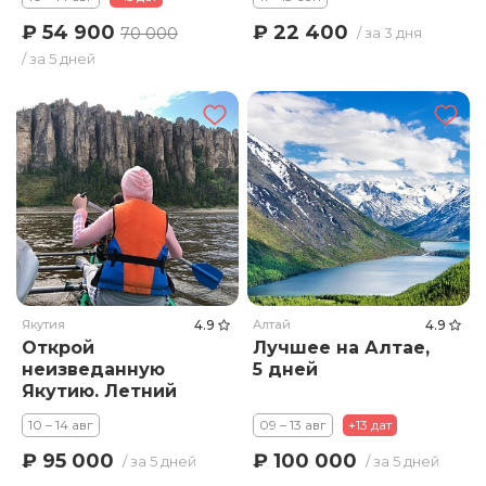
включено!
(Махачкала +
₽ 54 900
₽ 22 400
70 000
/ за 3 дня
горы)
/ за 5 дней
Якутия
4.9
Алтай
4.9
Открой
Лучшее на Алтае,
неизведанную
5 дней
Якутию. Летний
тур
10 – 14 авг
09 – 13 авг
+13 дат
₽ 95 000
₽ 100 000
/ за 5 дней
/ за 5 дней