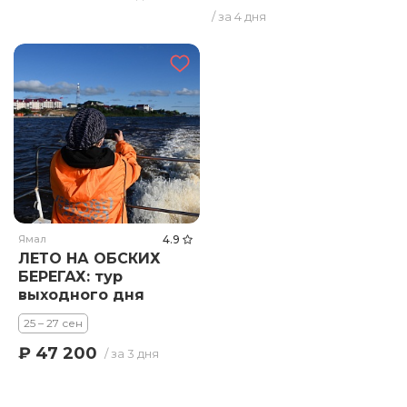
/ за 4 дня
Ямал
4.9
ЛЕТО НА ОБСКИХ
БЕРЕГАХ: тур
выходного дня
25 – 27 сен
₽ 47 200
/ за 3 дня