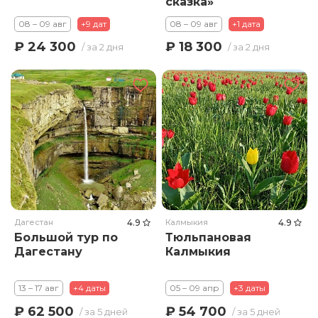
сказка»
08 – 09 авг
+9 дат
08 – 09 авг
+1 дата
₽ 24 300
₽ 18 300
/ за 2 дня
/ за 2 дня
Дагестан
4.9
Калмыкия
4.9
Большой тур по
Тюльпановая
Дагестану
Калмыкия
13 – 17 авг
+4 даты
05 – 09 апр
+3 даты
₽ 62 500
₽ 54 700
/ за 5 дней
/ за 5 дней