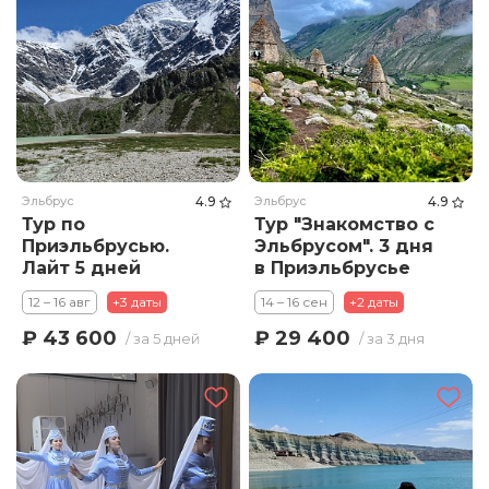
Эльбрус
4.9
Эльбрус
4.9
Тур по
Тур "Знакомство с
Приэльбрусью.
Эльбрусом". 3 дня
Лайт 5 дней
в Приэльбрусье
12 – 16 авг
+3 даты
14 – 16 сен
+2 даты
₽ 43 600
₽ 29 400
/ за 5 дней
/ за 3 дня