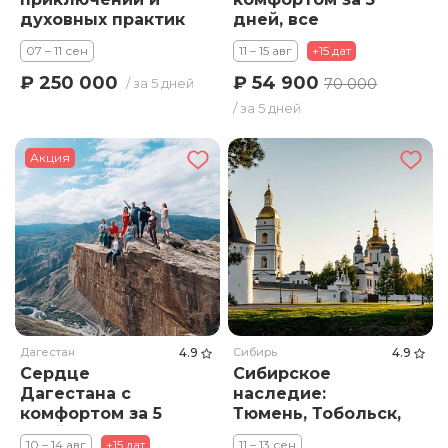
духовных практик
дней, все
включено!
07 – 11 сен
11 – 15 авг
+15 дат
Нагорный
Дагестан +
₽ 54 900
₽ 250 000
70 000
/ за 5 дней
Дербент
/ за 5 дней
Акция
Дагестан
4.9
Сибирь
4.9
Сердце
Сибирское
Дагестана с
наследие:
комфортом за 5
Тюмень, Тобольск,
дней, все
Ялуторовск
10 – 14 авг
+15 дат
11 – 13 сен