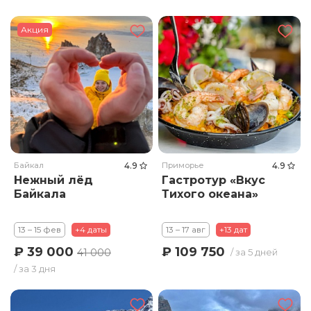
Акция
Байкал
4.9
Приморье
4.9
Нежный лёд
Гастротур «Вкус
Байкала
Тихого океана»
13 – 15 фев
+4 даты
13 – 17 авг
+13 дат
₽ 39 000
₽ 109 750
41 000
/ за 5 дней
/ за 3 дня