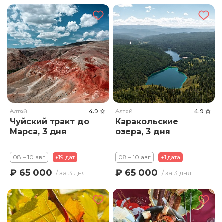
Алтай
4.9
Алтай
4.9
Чуйский тракт до
Каракольские
Марса, 3 дня
озера, 3 дня
08 – 10 авг
+19 дат
08 – 10 авг
+1 дата
₽ 65 000
₽ 65 000
/ за 3 дня
/ за 3 дня