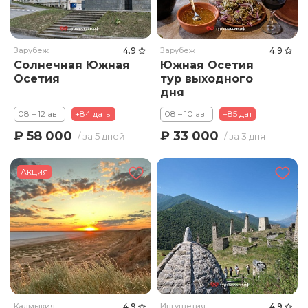
Зарубеж
4.9
Зарубеж
4.9
Солнечная Южная
Южная Осетия
Осетия
тур выходного
дня
08 – 12 авг
+84 даты
08 – 10 авг
+85 дат
₽ 58 000
₽ 33 000
/ за 5 дней
/ за 3 дня
Акция
Калмыкия
4.9
Ингушетия
4.9