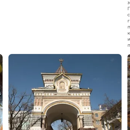
з
П
с
г
п
к
и
п