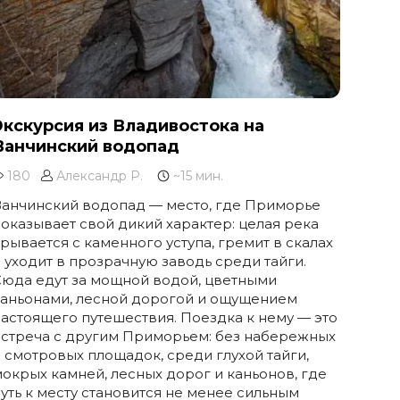
Экскурсия из Владивостока на
Ванчинский водопад
180
Александр Р.
~15 мин.
Ванчинский водопад — место, где Приморье
оказывает свой дикий характер: целая река
рывается с каменного уступа, гремит в скалах
 уходит в прозрачную заводь среди тайги.
Сюда едут за мощной водой, цветными
каньонами, лесной дорогой и ощущением
астоящего путешествия. Поездка к нему — это
встреча с другим Приморьем: без набережных
 смотровых площадок, среди глухой тайги,
окрых камней, лесных дорог и каньонов, где
уть к месту становится не менее сильным