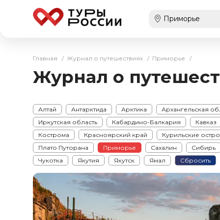
Главная
/
Журнал о путешествиях
/
Приморье
/
Журнал о путешест
Алтай
Антарктида
Арктика
Архангельская об
Иркутская область
Кабардино-Балкария
Кавказ
Кострома
Красноярский край
Курильские остро
Плато Путорана
Приморье
Сахалин
Сибирь
Чукотка
Якутия
Якутск
Ямал
Сбросить