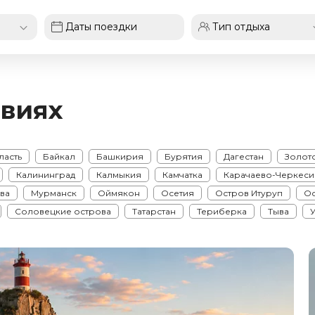
виях
ласть
Байкал
Башкирия
Бурятия
Дагестан
Золот
Калининград
Калмыкия
Камчатка
Карачаево-Черкеси
ва
Мурманск
Оймякон
Осетия
Остров Итуруп
Ос
Соловецкие острова
Татарстан
Териберка
Тыва