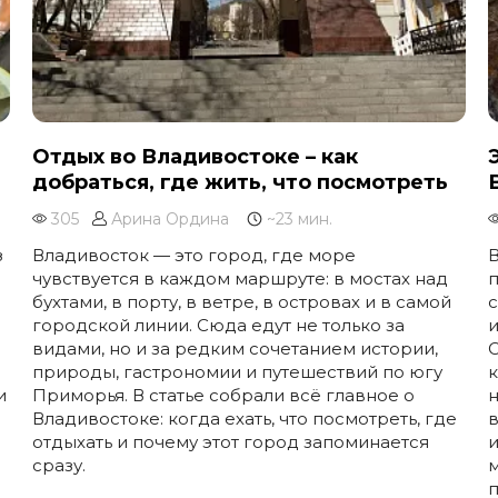
Отдых во Владивостоке – как
добраться, где жить, что посмотреть
305
Арина Ордина
~23 мин.
з
Владивосток — это город, где море
чувствуется в каждом маршруте: в мостах над
п
бухтами, в порту, в ветре, в островах и в самой
с
городской линии. Сюда едут не только за
и
видами, но и за редким сочетанием истории,
природы, гастрономии и путешествий по югу
и
Приморья. В статье собрали всё главное о
н
Владивостоке: когда ехать, что посмотреть, где
отдыхать и почему этот город запоминается
и
сразу.
м
п