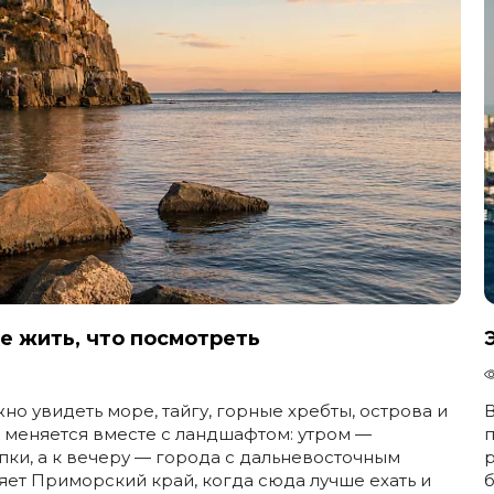
де жить, что посмотреть
В
но увидеть море, тайгу, горные хребты, острова и
п
 меняется вместе с ландшафтом: утром —
р
пки, а к вечеру — города с дальневосточным
б
ляет Приморский край, когда сюда лучше ехать и