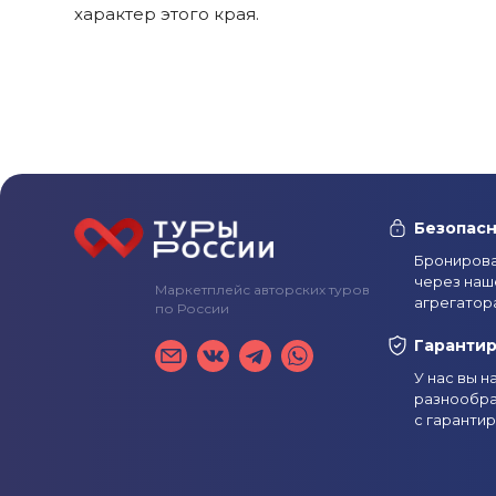
характер этого края.
Безопасн
Бронирова
через наш
Маркетплейс авторских туров
агрегатор
по России
Гаранти
У нас вы 
разнообра
с гаранти