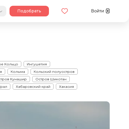
Подобрать
Войти
ое Кольцо
Ингушетия
я
Колыма
Кольский полуостров
тров Кунашир
Остров Шикотан
Урал
Хабаровский край
Хакасия