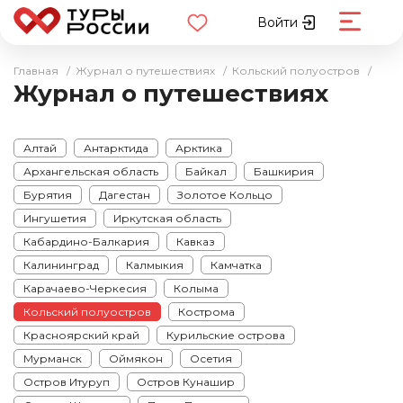
Войти
Главная
/
Журнал о путешествиях
/
Кольский полуостров
/
Журнал о путешествиях
Алтай
Антарктида
Арктика
Архангельская область
Байкал
Башкирия
Бурятия
Дагестан
Золотое Кольцо
Ингушетия
Иркутская область
Кабардино-Балкария
Кавказ
Калининград
Калмыкия
Камчатка
Карачаево-Черкесия
Колыма
Кольский полуостров
Кострома
Красноярский край
Курильские острова
Мурманск
Оймякон
Осетия
Остров Итуруп
Остров Кунашир