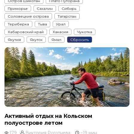
Остров Шикотан
Плато Путорана
Приморье
Сахалин
Сибирь
Соловецкие острова
Татарстан
Териберка
Тыва
Урал
Хабаровский край
Хакасия
Чукотка
Якутия
Якутск
Ямал
Сбросить
Активный отдых на Кольском
полуострове летом
179
Виктория Роготнева
~19 мин.