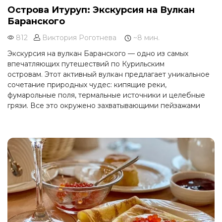
Острова Итуруп: Экскурсия на Вулкан
Баранского
812
Виктория Роготнева
~8 мин.
Экскурсия на вулкан Баранского — одно из самых
впечатляющих путешествий по Курильским
островам. Этот активный вулкан предлагает уникальное
сочетание природных чудес: кипящие реки,
фумарольные поля, термальные источники и целебные
грязи. Все это окружено захватывающими пейзажами
острова Итуруп, который славится своей первозданной
природой и неповторимой атмосферой.