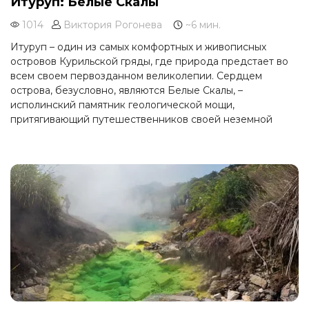
Итуруп: Белые Скалы
1014
Виктория Рогонева
~6 мин.
Итуруп – один из самых комфортных и живописных
островов Курильской гряды, где природа предстает во
всем своем первозданном великолепии. Сердцем
острова, безусловно, являются Белые Скалы, –
исполинский памятник геологической мощи,
притягивающий путешественников своей неземной
красотой. Это не просто скалы, это целая история,
застывшая в камне, готовая поведать свои тайны
каждому, кто отважится ступить на их берега.