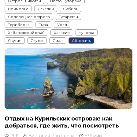
Остров Шикотан
Плато Путорана
Приморье
Сахалин
Сибирь
Соловецкие острова
Татарстан
Териберка
Тыва
Урал
Хабаровский край
Хакасия
Чукотка
Якутия
Якутск
Ямал
Сбросить
Отдых на Курильских островах: как
добраться, где жить, что посмотреть
1992
Виктория Роготнева
~36 мин.