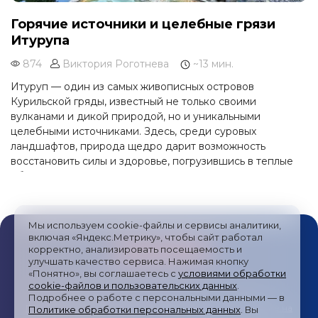
Горячие источники и целебные грязи
Итурупа
874
Виктория Роготнева
~13 мин.
Итуруп — один из самых живописных островов
Курильской гряды, известный не только своими
вулканами и дикой природой, но и уникальными
целебными источниками. Здесь, среди суровых
ландшафтов, природа щедро дарит возможность
восстановить силы и здоровье, погрузившись в теплые
объятия минеральных вод.
Мы используем cookie-файлы и сервисы аналитики,
включая «Яндекс.Метрику», чтобы сайт работал
корректно, анализировать посещаемость и
улучшать качество сервиса. Нажимая кнопку
«Понятно», вы соглашаетесь с
условиями обработки
cookie-файлов и пользовательских данных
.
Публичная оферта
/
Пользовательское соглашение
/
Подробнее о работе с персональными данными — в
Политика обработки персональных данных
/
Согласие на
Политике обработки персональных данных
. Вы