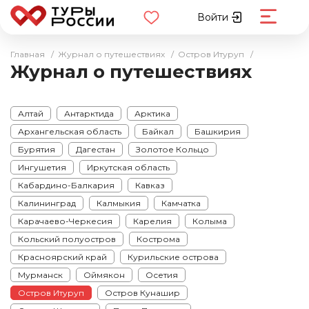
Войти
Главная
/
Журнал о путешествиях
/
Остров Итуруп
/
Журнал о путешествиях
Алтай
Антарктида
Арктика
Архангельская область
Байкал
Башкирия
Бурятия
Дагестан
Золотое Кольцо
Ингушетия
Иркутская область
Кабардино-Балкария
Кавказ
Калининград
Калмыкия
Камчатка
Карачаево-Черкесия
Карелия
Колыма
Кольский полуостров
Кострома
Красноярский край
Курильские острова
Мурманск
Оймякон
Осетия
Остров Итуруп
Остров Кунашир