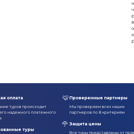
н
ч
р
в
о
к
р
ая оплата
Проверенные партнеры
ние туров происходит
Мы проверяем всех наших
его надежного платежного
партнеров по 8 критериям
а
Защита цены
рованные туры
Все туры представлены от пря