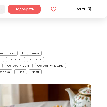
Подобрать
Войти
ое Кольцо
Ингушетия
я
Карелия
Колыма
я
Остров Итуруп
Остров Кунашир
иберка
Тыва
Урал