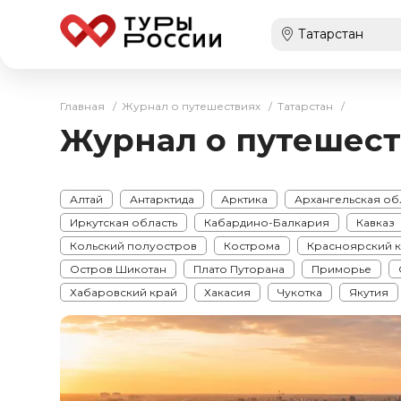
Главная
/
Журнал о путешествиях
/
Татарстан
/
Журнал о путешест
Алтай
Антарктида
Арктика
Архангельская об
Иркутская область
Кабардино-Балкария
Кавказ
Кольский полуостров
Кострома
Красноярский 
Остров Шикотан
Плато Путорана
Приморье
Хабаровский край
Хакасия
Чукотка
Якутия