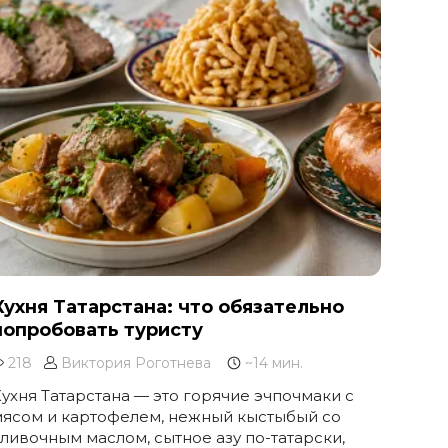
Кухня Татарстана: что обязательно
попробовать туристу
218
Виктория Роготнева
~14 мин.
ухня Татарстана — это горячие эчпочмаки с
ясом и картофелем, нежный кыстыбый со
ливочным маслом, сытное азу по-татарски,