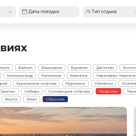
виях
ласть
Байкал
Башкирия
Бурятия
Дагестан
Золот
Калининград
Калмыкия
Камчатка
Карачаево-Черкеси
край
Курильские острова
Мурманск
Оймякон
Осети
Сахалин
Сибирь
Соловецкие острова
Татарстан
Тер
Якутск
Ямал
Сбросить