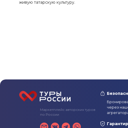
живую татарскую культуру.
Безопасн
Бронирова
через наш
Маркетплейс авторских туров
агрегатор
по России
Гаранти