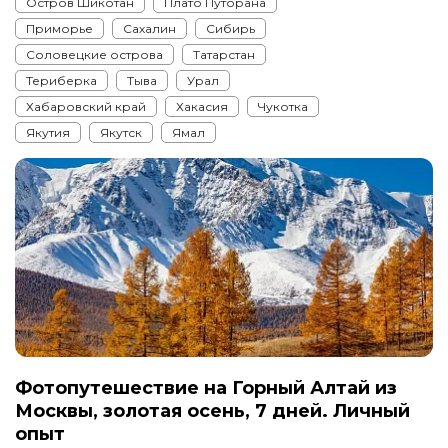
Остров Шикотан
Плато Путорана
Приморье
Сахалин
Сибирь
Соловецкие острова
Татарстан
Териберка
Тыва
Урал
Хабаровский край
Хакасия
Чукотка
Якутия
Якутск
Ямал
Фотопутешествие на Горный Алтай из
Москвы, золотая осень, 7 дней. Личный
опыт