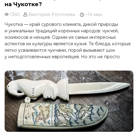
на Чукотке?
1360
Виктория Роготнева
~14 мин.
Чукотка — край сурового климата, дикой природы
и уникальных традиций коренных народов: чукчей,
эскимосов и ненцев. Одним из самых интересных
аспектов их культуры является кухня. Те блюда, которые
легко усваиваются чукчами, порой вызывают шок
у неподготовленных европейцев. Но это не просто
пища, а часть уклада жизни, в которой каждая деталь
имеет смысл. Если вы отправитесь в этнографический
тур на Чукотку, обязательно познакомьтесь
с кулинарными традициями местных народов.