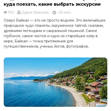
куда поехать, какие выбрать экскурсии
950
Дарья Иванова
~25 мин.
Озеро Байкал — это не просто водоем. Это величайшее
природное чудо планеты, окруженное тайгой, скалами,
древними легендами и сакральной тишиной. Самое
глубокое, самое чистое и одно из старейших озёр в
мире, Байкал — точка притяжения для
путешественников, ученых, йогов, фотографов,
романтиков и тех, кто ищет силы и уединения.