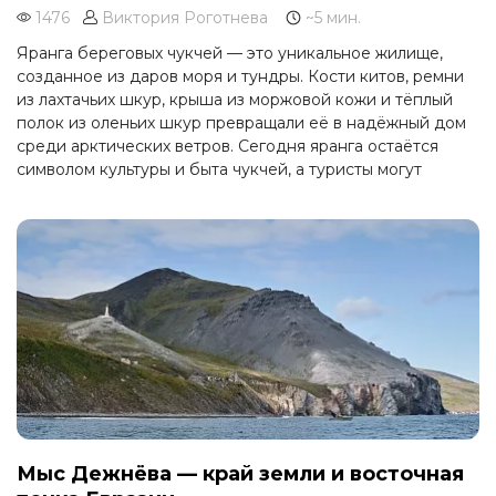
1476
Виктория Роготнева
~5 мин.
Яранга береговых чукчей — это уникальное жилище,
созданное из даров моря и тундры. Кости китов, ремни
из лахтачьих шкур, крыша из моржовой кожи и тёплый
полок из оленьих шкур превращали её в надёжный дом
среди арктических ветров. Сегодня яранга остаётся
символом культуры и быта чукчей, а туристы могут
увидеть её устройство и почувствовать атмосферу
традиционного северного жилья.
Мыс Дежнёва — край земли и восточная