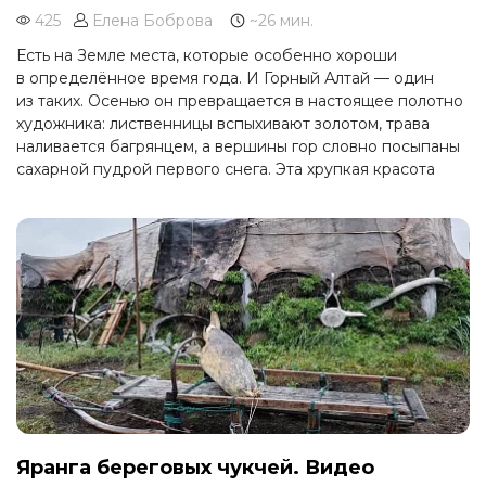
425
Елена Боброва
~26 мин.
Есть на Земле места, которые особенно хороши
в определённое время года. И Горный Алтай — один
из таких. Осенью он превращается в настоящее полотно
художника: лиственницы вспыхивают золотом, трава
наливается багрянцем, а вершины гор словно посыпаны
сахарной пудрой первого снега. Эта хрупкая красота
длится всего пару недель, и именно за ней
мы и отправились.
Яранга береговых чукчей. Видео