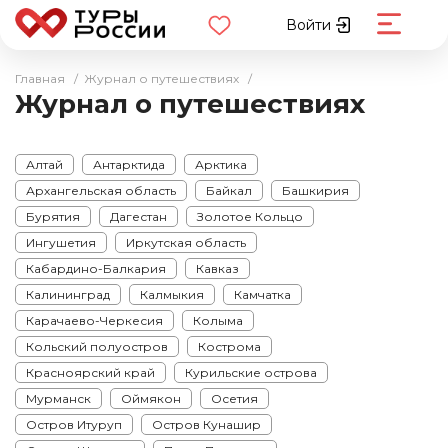
Войти
Главная
/
Журнал о путешествиях
/
Журнал о путешествиях
Алтай
Антарктида
Арктика
Архангельская область
Байкал
Башкирия
Бурятия
Дагестан
Золотое Кольцо
Ингушетия
Иркутская область
Кабардино-Балкария
Кавказ
Калининград
Калмыкия
Камчатка
Карачаево-Черкесия
Колыма
Кольский полуостров
Кострома
Красноярский край
Курильские острова
Мурманск
Оймякон
Осетия
Остров Итуруп
Остров Кунашир