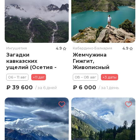
Ингушетия
4.9
Кабардино-Балкария
4.9
Загадки
Жемчужина
кавказских
Гижгит,
ущелий (Осетия -
Живописный
Ингушетия) - 6
Актопарк и полет
06 – 11 авг
+11 дат
08 – 08 авг
+3 даты
дней / 5 ночей
на Параплане
₽ 39 600
₽ 6 000
/ за 6 дней
/ за 1 день