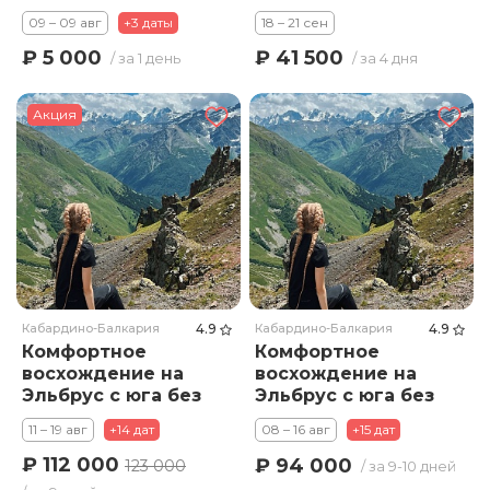
09 – 09 авг
+3 даты
18 – 21 сен
₽ 5 000
₽ 41 500
/ за 1 день
/ за 4 дня
Акция
Кабардино-Балкария
4.9
Кабардино-Балкария
4.9
Комфортное
Комфортное
восхождение на
восхождение на
Эльбрус с юга без
Эльбрус с юга без
тяжелых
тяжелых
11 – 19 авг
+14 дат
08 – 16 авг
+15 дат
рюкзаков. Тариф
рюкзаков. Тариф
Премиум
Стандарт
₽ 112 000
₽ 94 000
123 000
/ за 9-10 дней