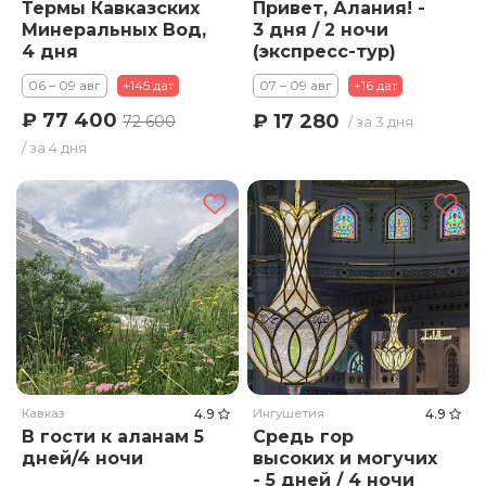
Термы Кавказских
Привет, Алания! -
Минеральных Вод,
3 дня / 2 ночи
4 дня
(экспресс-тур)
06 – 09 авг
+145 дат
07 – 09 авг
+16 дат
₽ 77 400
₽ 17 280
72 600
/ за 3 дня
/ за 4 дня
Кавказ
4.9
Ингушетия
4.9
В гости к аланам 5
Средь гор
дней/4 ночи
высоких и могучих
- 5 дней / 4 ночи