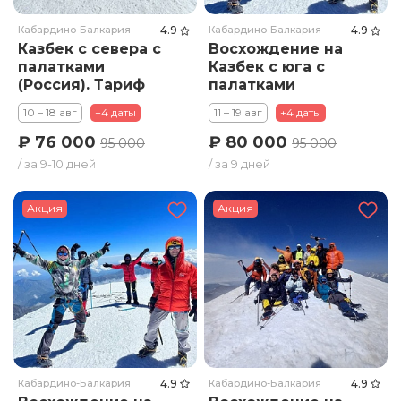
Кабардино-Балкария
4.9
Кабардино-Балкария
4.9
Казбек с севера с
Восхождение на
палатками
Казбек с юга с
(Россия). Тариф
палатками
Стандарт
(Грузия). Тариф
10 – 18 авг
+4 даты
11 – 19 авг
+4 даты
Стандарт
₽ 76 000
₽ 80 000
95 000
95 000
/ за 9-10 дней
/ за 9 дней
Акция
Акция
Кабардино-Балкария
4.9
Кабардино-Балкария
4.9