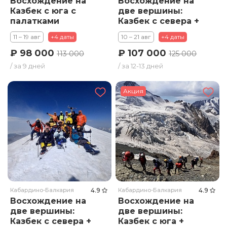
Восхождение на
Восхождение на
Казбек с юга с
две вершины:
палатками
Казбек с севера +
(Грузия). Тариф
Эльбрус. Тариф
11 – 19 авг
+4 даты
10 – 21 авг
+4 даты
Премиум
Стандарт
₽ 98 000
₽ 107 000
113 000
125 000
/ за 9 дней
/ за 12-13 дней
Акция
Кабардино-Балкария
4.9
Кабардино-Балкария
4.9
Восхождение на
Восхождение на
две вершины:
две вершины:
Казбек с севера +
Казбек с юга +