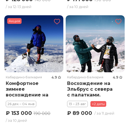
/ за 12-13 дней
/ за 10 дней
Акция
Кабардино-Балкария
4.9
Кабардино-Балкария
4.9
Комфортное
Восхождение на
зимнее
Эльбрус с севера
восхождение на
с палатками.
Эльбрус с юга .
Тариф Премиум
26 дек – 04 янв
13 – 23 авг
+2 даты
Тариф Стандарт
₽ 153 000
₽ 89 000
190 000
/ за 11 дней
/ за 10 дней