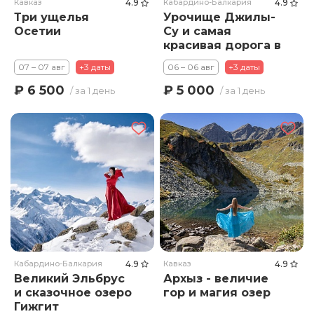
Кавказ
4.9
Кабардино-Балкария
4.9
Три ущелья
Урочище Джилы-
Осетии
Су и самая
красивая дорога в
России
07 – 07 авг
+3 даты
06 – 06 авг
+3 даты
₽ 6 500
₽ 5 000
/ за 1 день
/ за 1 день
Кабардино-Балкария
4.9
Кавказ
4.9
Великий Эльбрус
Архыз - величие
и сказочное озеро
гор и магия озер
Гижгит