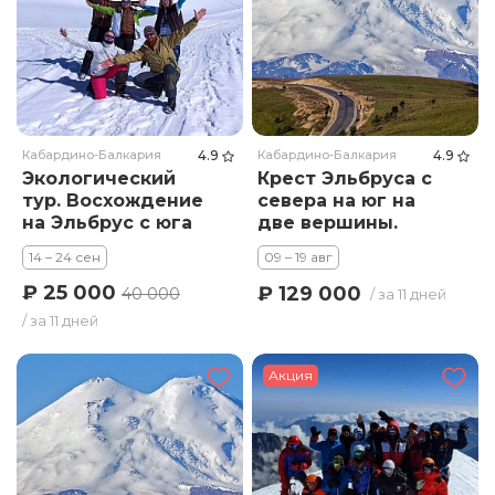
Кабардино-Балкария
4.9
Кабардино-Балкария
4.9
Экологический
Крест Эльбруса с
тур. Восхождение
севера на юг на
на Эльбрус с юга
две вершины.
Тариф Премиум
14 – 24 сен
09 – 19 авг
₽ 25 000
₽ 129 000
40 000
/ за 11 дней
/ за 11 дней
Акция