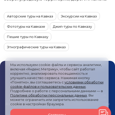
Авторские туры на Кавказ
Экскурсии на Кавказ
Фототуры на Кавказе
Джип-туры по Кавказу
Пешие туры по Кавказу
Этнографические туры на Кавказ
Йога-туры на Кавказ
Туры на машинах по Кавказу
Мы используем cookie-файлы и сервисы аналитики,
Гастрономические туры на Кавказ
включая «Яндекс.Метрику», чтобы сайт работал
корректно, анализировать посещаемость и
Горные туры на Кавказе
улучшать качество сервиса. Нажимая кнопку
«Понятно», вы соглашаетесь с
условиями обработки
cookie-файлов и пользовательских данных
.
Комбинированные туры на Кавказ
Публичная оферта
/
Пользовательское соглашение
/
Подробнее о работе с персональными данными — в
Политика обработки персональных данных
/
Согласие на
Политике обработки персональных данных
. Вы
Экспедиции на Кавказ
Новогодние туры на Кавказ
получение рекламных сообщений
/
Политика обработки
можете ограничить или запретить использование
файлов cookies и метрических систем
/
Согласие на обработку
cookie в настройках браузера.
персональных данных
/
Карта сайта
Туры на Кавказ на 14 дней
Туры на Кавказ на 5 дней