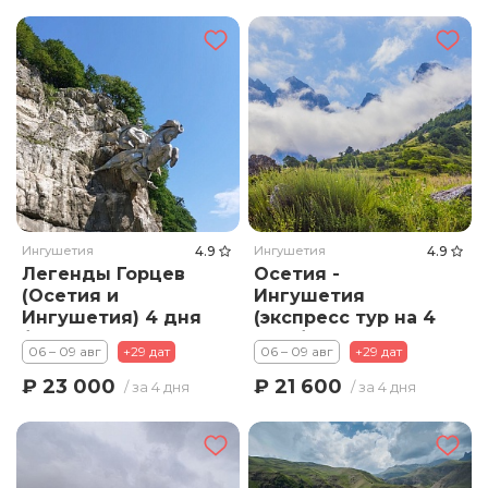
Ингушетия
4.9
Ингушетия
4.9
Легенды Горцев
Осетия -
(Осетия и
Ингушетия
Ингушетия) 4 дня
(экспресс тур на 4
/ 3 ночи
дня / 3 ночи)
06 – 09 авг
+29 дат
06 – 09 авг
+29 дат
₽ 23 000
₽ 21 600
/ за 4 дня
/ за 4 дня