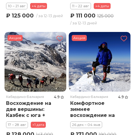
Эльбрус. Тариф
Эльбрус. Тариф
10 – 21 авг
+4 даты
11 – 22 авг
+4 даты
Премиум
Стандарт
₽ 111 000
₽ 125 000
125 000
/ за 12-13 дней
/ за 12-13 дней
Акция
Акция
Кабардино-Балкария
4.9
Кабардино-Балкария
4.9
Восхождение на
Комфортное
две вершины:
зимнее
Казбек с юга +
восхождение на
Эльбрус. Тариф
Эльбрус с юга .
17 – 28 авг
+1 дата
26 дек – 04 янв
Премиум
Тариф Премиум
₽ 128 000
₽ 171 000
143 000
190 000