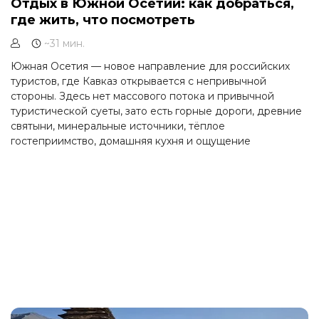
Отдых в Южной Осетии: как добраться,
где жить, что посмотреть
~31 мин.
Южная Осетия — новое направление для российских
туристов, где Кавказ открывается с непривычной
стороны. Здесь нет массового потока и привычной
туристической суеты, зато есть горные дороги, древние
святыни, минеральные источники, тёплое
гостеприимство, домашняя кухня и ощущение
путешествия туда, где ещё многое сохранилось
настоящим. Это маршрут для тех, кто уже видел
популярный Кавказ и хочет открыть для себя более
редкую, глубокую и самобытную Осетию.