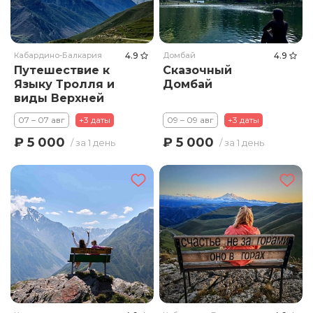
Кабардино-Балкария
4.9
Домбай
4.9
Путешествие к
Сказочный
Языку Тролля и
Домбай
виды Верхней
Балкарии
07 – 07 авг
+3 даты
09 – 09 авг
+3 даты
₽ 5 000
₽ 5 000
/ за 1 день
/ за 1 день