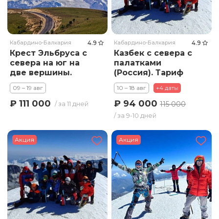
Кабардино-Балкария
4.9
Кабардино-Балкария
4.9
Крест Эльбруса с
Казбек с севера с
севера на юг на
палатками
две вершины.
(Россия). Тариф
Тариф стандарт
Премиум
09 – 19 авг
10 – 18 авг
+4 даты
₽ 94 000
₽ 111 000
115 000
/ за 11 дней
/ за 9-10 дней
Акция
Акция