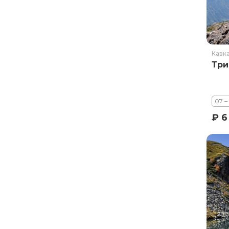
Кавк
Три
07 –
₽ 6