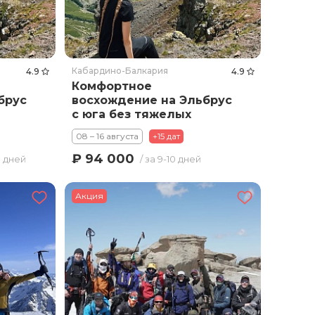
Кабардино-Балкария
4.9
4.9
Комфортное
брус
восхождение на Эльбрус
с юга без тяжелых
рюкзаков. Тариф
08 – 16 августа
+15 дат
Стандарт
₽ 94 000
9 дней
/ за 9-10 дней
Акция