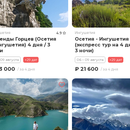
шетия
Ингушетия
4.9
енды Горцев (Осетия
Осетия - Ингушетия
нгушетия) 4 дня / 3
(экспресс тур на 4 д
и
3 ночи)
 09 августа
+29 дат
06 – 09 августа
+29 дат
3 000
₽ 21 600
/ за 4 дня
/ за 4 дня