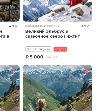
Кабардино-Балкария
4.9
4.9
и
Великий Эльбрус и
га в
сказочное озеро Гижгит
09 – 09 августа
+3 даты
₽ 5 000
/ за 1 день