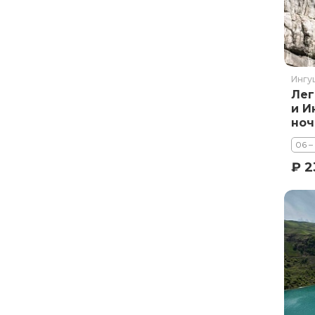
Курильское озеро
Москва и Московская область
Мурманск
Новгородская область
Ингу
Лег
Оймякон
и И
Осетия
ноч
Остров Итуруп
06 –
Остров Кунашир
₽ 2
Остров Шикотан
Плато Путорана
Приморье
Самарская область
Сахалин
Сибирь
Соловецкие острова