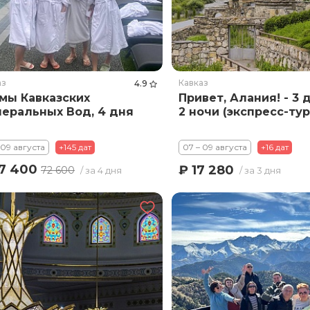
аз
Кавказ
4.9
мы Кавказских
Привет, Алания! - 3 д
еральных Вод, 4 дня
2 ночи (экспресс-тур
 09 августа
+145 дат
07 – 09 августа
+16 дат
77 400
₽ 17 280
72 600
/ за 4 дня
/ за 3 дня