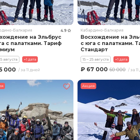
рдино-Балкария
Кабардино-Балкария
4.9
хождение на Эльбрус
Восхождение на Эль
га с палатками. Тариф
с юга с палатками. 
емиум
Стандарт
25 августа
+1 дата
15 – 25 августа
+1 дата
₽ 67 000
5 000
60 000
/ за 11 дней
/ за 1
ия
Акция