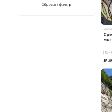
Золотое Кольцо
Сбросить фильтр
Ингушетия
Иркутская область
Кабардино-Балкария
Ингу
Кавказ
Сре
Калининград
мог
Калмыкия
Камчатка
12 – 
Карачаево-Черкесия
₽ 3
Карелия
Колыма
Кольский полуостров
Кострома
Краснодарский край
Красноярский край
Курильские острова