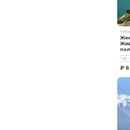
Ставропольский край
Татарстан
Териберка
Тыва
Каба
Урал
Жем
Жив
Хабаровский край
пол
Хакасия
08 –
Чечня
₽ 6
Чукотка
Шантарские Острова
Эльбрус
Якутия
Якутск
Ямал