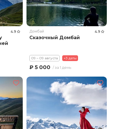
Домбай
4.9
4.9
у
Сказочный Домбай
ней
09 – 09 августа
+3 даты
₽ 5 000
/ за 1 день