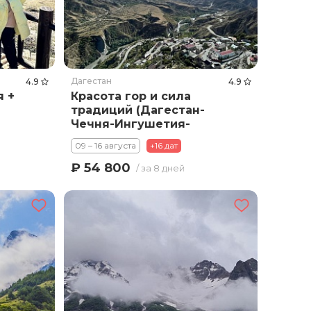
Дагестан
4.9
4.9
я +
Красота гор и сила
традиций (Дагестан-
Чечня-Ингушетия-
Осетия) заезды по
09 – 16 августа
+16 дат
воскресеньям
₽ 54 800
/ за 8 дней