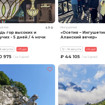
шетия
Ингушетия
4.9
дь гор высоких и
«Осетия – Ингушети
учих - 5 дней / 4 ночи
Аланский вечер»
16 августа
+15 дат
12 – 16 августа
+14 дат
0 975
₽ 44 105
/ за 5 дней
/ за 5 дней