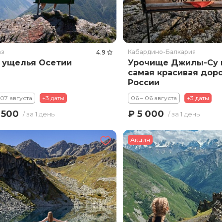
аз
Кабардино-Балкария
4.9
 ущелья Осетии
Урочище Джилы-Су 
самая красивая доро
России
 07 августа
+3 даты
06 – 06 августа
+3 даты
 500
₽ 5 000
/ за 1 день
/ за 1 день
Акция