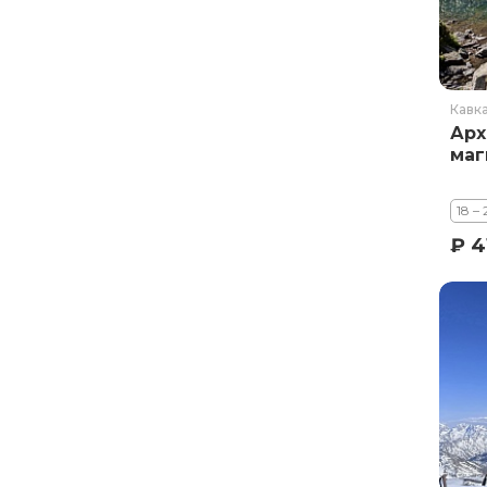
Кавк
Арх
маг
18 –
₽ 4