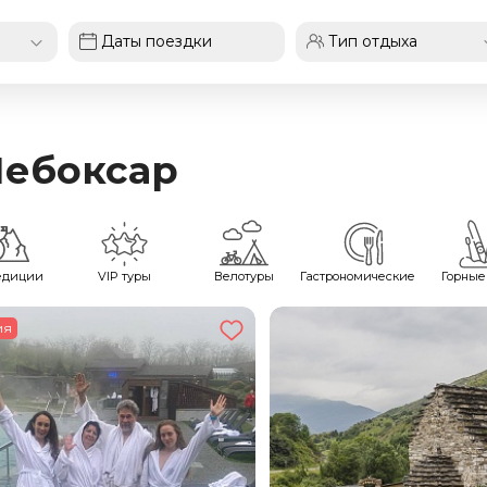
Чебоксар
едиции
VIP туры
Велотуры
Гастрономические
Горные
ия