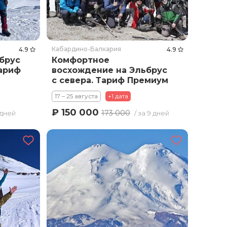
Кабардино-Балкария
4.9
4.9
брус
Комфортное
Тариф
восхождение на Эльбрус
с севера. Тариф Премиум
17 – 25 августа
+1 дата
₽ 150 000
173 000
1 дней
/ за 9 дней