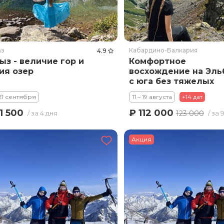
аз
Кабардино-Балкария
4.9
ыз - величие гор и
Комфортное
ия озер
восхождение на Эль
с юга без тяжелых
рюкзаков. Тариф
 21 сентября
11 – 19 августа
+14 дат
Премиум
₽ 112 000
1 500
123 000
/ за 4 дня
/ за 
Акция