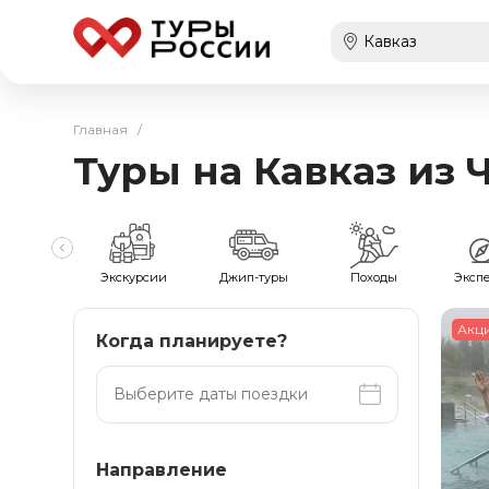
Главная
/
Туры на Кавказ из 
мейные
Экскурсии
Джип-туры
Походы
Эксп
Акц
Когда планируете?
Направление