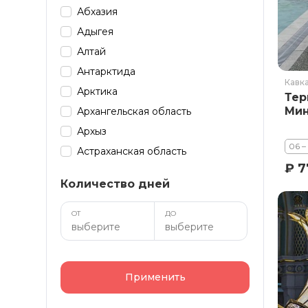
Абхазия
Адыгея
Алтай
Антарктида
Кавк
Арктика
Тер
Мин
Архангельская область
Архыз
06 –
Астраханская область
₽ 
Байкал
Количество дней
Башкирия
Бурятия
ОТ
ДО
Дагестан
Домбай
Забайкалье
Применить
Зарубеж