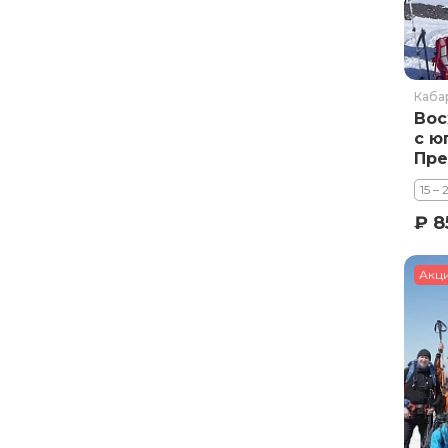
Каба
Вос
с ю
Пр
15 – 
₽ 8
Акц