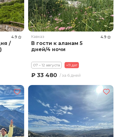
Кавказ
4.9
4.9
ня /
В гости к аланам 5
)
дней/4 ночи
07 – 12 августа
+11 дат
₽ 33 480
/ за 6 дней