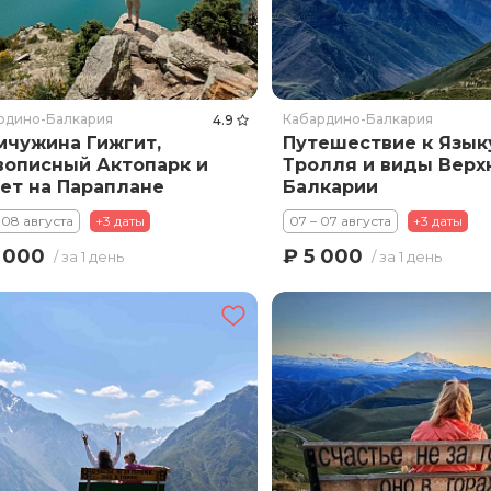
рдино-Балкария
Кабардино-Балкария
4.9
чужина Гижгит,
Путешествие к Язык
описный Актопарк и
Тролля и виды Верх
ет на Параплане
Балкарии
 08 августа
+3 даты
07 – 07 августа
+3 даты
 000
₽ 5 000
/ за 1 день
/ за 1 день