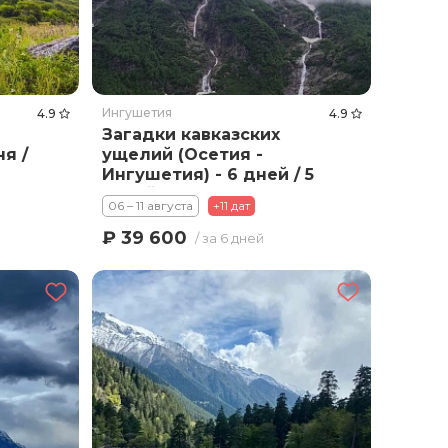
Ингушетия
4.9
4.9
Загадки кавказских
ня /
ущелий (Осетия -
Ингушетия) - 6 дней / 5
ночей
06 – 11 августа
+11 дат
₽ 39 600
/ за 6 дней