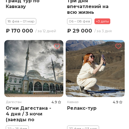
Гранд тур по
Три дня
Кавказу
впечатлений на
всю жизнь
18 фев – 01 мар
06 – 08 фев
+3 даты
₽ 170 000
₽ 29 000
/ за 12 дней
/ за 3 дня
Дагестан
4.9
Кавказ
4.9
Огни Дагестана -
Релакс-тур
4 дня / 3 ночи
(заезды по
воскресеньям)
22 – 25 фев
27 фев – 03 мар