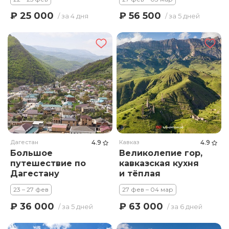
₽ 25 000
₽ 56 500
/ за 4 дня
/ за 5 дней
Дагестан
4.9
Кавказ
4.9
Большое
Великолепие гор,
путешествие по
кавказская кухня
Дагестану
и тёплая
компания
23 – 27 фев
27 фев – 04 мар
₽ 36 000
₽ 63 000
/ за 5 дней
/ за 6 дней