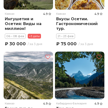
Кавказ
4.9
Кавказ
4.9
Ингушетия и
Вкусы Осетии.
Осетия: Виды на
Гастрономический
миллион!
тур.
06 – 08 фев
+3 даты
21 – 23 фев
₽ 30 000
₽ 75 000
/ за 3 дня
/ за 3 дня
Кавказ
4.9
Кабардино-Балкария
4.9