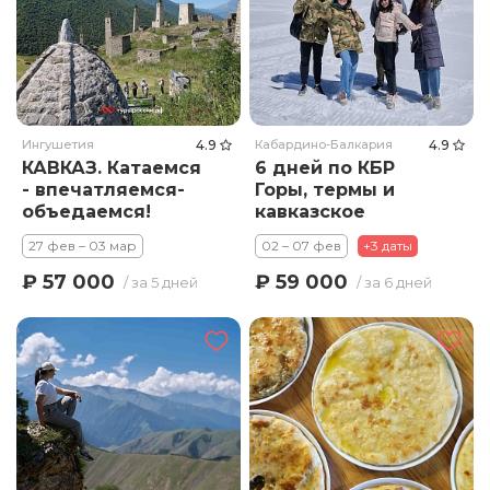
Ингушетия
4.9
Кабардино-Балкария
4.9
КАВКАЗ. Катаемся
6 дней по КБР
- впечатляемся-
Горы, термы и
объедаемся!
кавказское
гостеприимство.
27 фев – 03 мар
02 – 07 фев
+3 даты
₽ 57 000
₽ 59 000
/ за 5 дней
/ за 6 дней