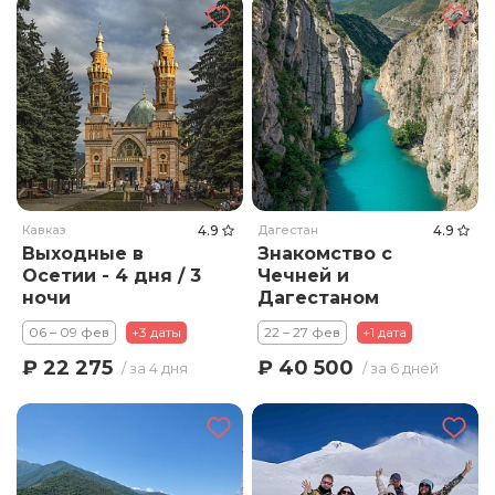
Кавказ
4.9
Дагестан
4.9
Выходные в
Знакомство с
Осетии - 4 дня / 3
Чечней и
ночи
Дагестаном
(заезды по
06 – 09 фев
+3 даты
22 – 27 фев
+1 дата
воскресеньям)
₽ 22 275
₽ 40 500
/ за 4 дня
/ за 6 дней