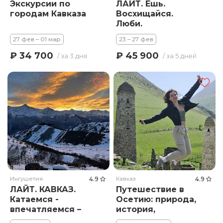
Экскурсии по
ЛАЙТ. Ешь.
городам Кавказа
Восхищайся.
Люби.
Путешествие по
27 фев – 01 мар
23 – 27 фев
Кавказу.
₽ 34 700
₽ 45 900
/ за 3 дня
/ за 5 дней
Ингушетия
4.9
Кавказ
4.9
ЛАЙТ. КАВКАЗ.
Путешествие в
Катаемся -
Осетию: природа,
впечатляемся –
история,
объедаемся!
гостеприимство!