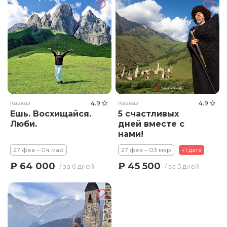
Кавказ
4.9
Кавказ
4.9
Ешь. Восхищайся.
5 счастливых
Люби.
дней вместе с
нами!
27 фев – 04 мар
27 фев – 03 мар
+1 дата
₽ 64 000
₽ 45 500
/ за 6 дней
/ за 5 дней