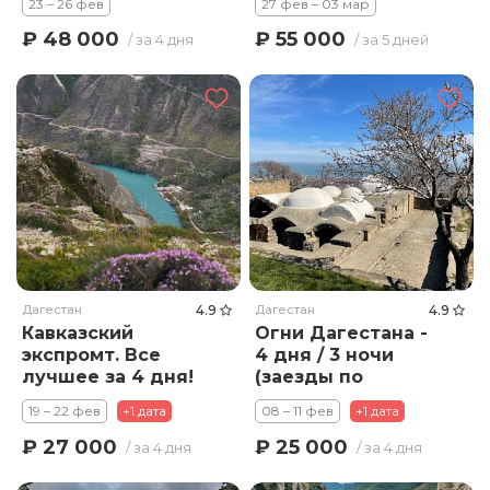
23 – 26 фев
27 фев – 03 мар
₽ 48 000
₽ 55 000
/ за 4 дня
/ за 5 дней
Дагестан
4.9
Дагестан
4.9
Кавказский
Огни Дагестана -
экспромт. Все
4 дня / 3 ночи
лучшее за 4 дня!
(заезды по
средам)
19 – 22 фев
+1 дата
08 – 11 фев
+1 дата
₽ 27 000
₽ 25 000
/ за 4 дня
/ за 4 дня