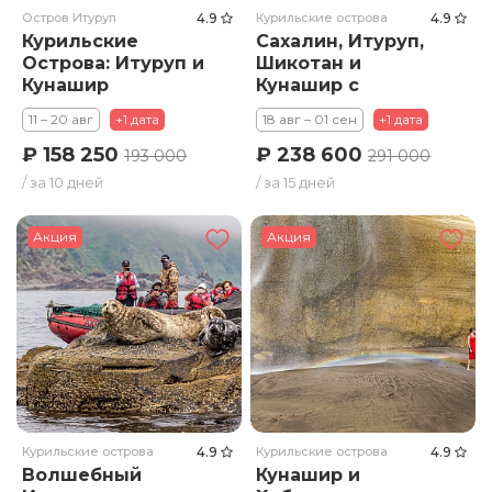
Остров Итуруп
4.9
Курильские острова
4.9
Курильские
Сахалин, Итуруп,
Острова: Итуруп и
Шикотан и
Кунашир
Кунашир с
вулканом Тятя
11 – 20 авг
+1 дата
18 авг – 01 сен
+1 дата
₽ 158 250
₽ 238 600
193 000
291 000
/ за 10 дней
/ за 15 дней
Акция
Акция
Курильские острова
4.9
Курильские острова
4.9
Волшебный
Кунашир и