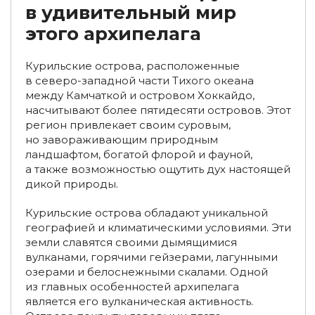
в удивительный мир
Экспедиционные туры на Сахалин
этого архипелага
Туры в декабре по России
Туры по России из Москвы
Курильские острова, расположенные
Туры по России из Санкт-Петербурга
в северо-западной части Тихого океана
между Камчаткой и островом Хоккайдо,
Туры из Екатеринбурга
Туры из Владимира
насчитывают более пятидесяти островов. Этот
регион привлекает своим суровым,
Туры на Байкал из Санкт-Петербурга
но завораживающим природным
ландшафтом, богатой флорой и фауной,
Групповые туры с экскурсиями на Байкал
а также возможностью ощутить дух настоящей
дикой природы.
Туры на Байкал из Владивостока
Курильские острова обладают уникальной
Туры на Байкал из Ульяновска
Туры из Оренбурга
географией и климатическими условиями. Эти
земли славятся своими дымящимися
Туры на Алтай из Санкт-Петербурга
вулканами, горячими гейзерами, лагунными
озерами и белоснежными скалами. Одной
Туры на полуострова Рыбачий и Средний
из главных особенностей архипелага
является его вулканическая активность.
Экспедиции в Арктике
Туры в Арктику на ледоколе