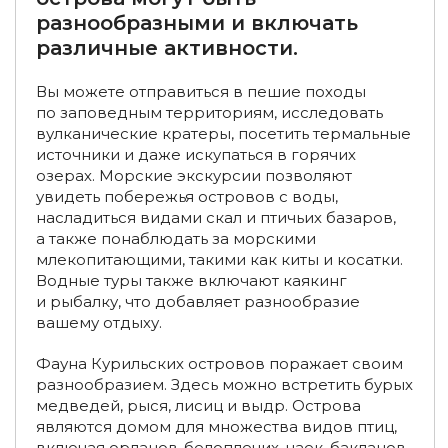
Активные и приключенческие туры из Москвы
разнообразными и включать
различные активности.
Туры в Бурятию из Москвы
Вы можете отправиться в пешие походы
Туры с палатками на Алтай
Туры на Алтай с собакой
по заповедным территориям, исследовать
Конные туры по России
вулканические кратеры, посетить термальные
Туры на ледоколе
источники и даже искупаться в горячих
Туры с палатками по России
озерах. Морские экскурсии позволяют
увидеть побережья островов с воды,
Туры с северным сиянием
насладиться видами скал и птичьих базаров,
а также понаблюдать за морскими
Туры с палатками в Карелию
млекопитающими, такими как киты и косатки.
Водные туры также включают каякинг
Туры в Карелию из Казани
и рыбалку, что добавляет разнообразие
вашему отдыху.
Туры в Карелию из Вологды
Фауна Курильских островов поражает своим
Туры на горячие источники
разнообразием. Здесь можно встретить бурых
медведей, рыся, лисиц и выдр. Острова
Туры на Кавказ на 7–10 дней
Туры в Териберку
являются домом для множества видов птиц,
включая орланов-белоплечих, чаек, бакланов