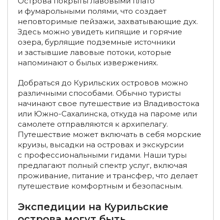
Острова покрыты лавовыми плато
Туры на Северный Полюс
и фумарольными полями, что создает
неповторимые пейзажи, захватывающие дух.
Туры в Национальный парк Русская Арктика
Здесь можно увидеть кипящие и горячие
озера, бурлящие подземные источники
Туры на снегоходах в Териберку
и застывшие лавовые потоки, которые
напоминают о былых извержениях.
Туры в горы в Краснодарском крае
Добраться до Курильских островов можно
Туры в Краснодарский край на 7 дней
различными способами. Обычно туристы
начинают свое путешествие из Владивостока
Туры по России из Перми
или Южно-Сахалинска, откуда на пароме или
самолете отправляются к архипелагу.
Туры по России из Саратова
Туры из Воронежа
Путешествие может включать в себя морские
круизы, высадки на островах и экскурсии
Туры по России из Твери
Туры по России из Томска
с профессиональными гидами. Наши туры
предлагают полный спектр услуг, включая
Туры по России из Владивостока
проживание, питание и трансфер, что делает
путешествие комфортным и безопасным.
Туры по России из Брянска
Экспедиции на Курильские
Туры по России из Тамбова
острова могут быть