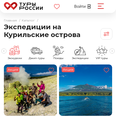
Войти
Главная
/
Каталог
/
Экспедиции на
Курильские острова
е
Экскурсии
Джип-туры
Походы
Экспедиции
VIP туры
Акция
Акция