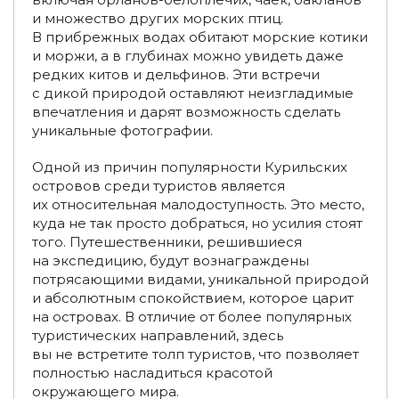
Туры на Сахалин до 5 дней
и множество других морских птиц.
В прибрежных водах обитают морские котики
Туры на Камчатку на 5 дней
и моржи, а в глубинах можно увидеть даже
редких китов и дельфинов. Эти встречи
Туры на Камчатку на 5-7 дней
с дикой природой оставляют неизгладимые
Туры в Якутию на 8-9 дней
впечатления и дарят возможность сделать
уникальные фотографии.
Экспедиции по России на 10-15 дней
Одной из причин популярности Курильских
Экспедиции на Байкал
Экспедиции на Эльбрус
островов среди туристов является
их относительная малодоступность. Это место,
Экспедиции в Тыву
куда не так просто добраться, но усилия стоят
того. Путешественники, решившиеся
Экспедиции в Архангельскую область
на экспедицию, будут вознаграждены
потрясающими видами, уникальной природой
Экспедиции на Ямал
Экспедиции на Плато Путорана
и абсолютным спокойствием, которое царит
на островах. В отличие от более популярных
Активные туры по Башкирии
туристических направлений, здесь
вы не встретите толп туристов, что позволяет
Туры в Башкирию из Тюмени
полностью насладиться красотой
окружающего мира.
Туры в Аскинскую ледяную пещеру