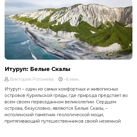
Итуруп: Белые Скалы
Виктория Рогонева
~6 мин.
Итуруп – один из самых комфортных и живописных
островов Курильской гряды, где природа предстает во
всем своем первозданном великолепии. Сердцем
острова, безусловно, являются Белые Скалы, –
исполинский памятник геологической мощи,
притягивающий путешественников своей неземной
красотой. Это не просто скалы, это целая история,
застывшая в камне, готовая поведать свои тайны