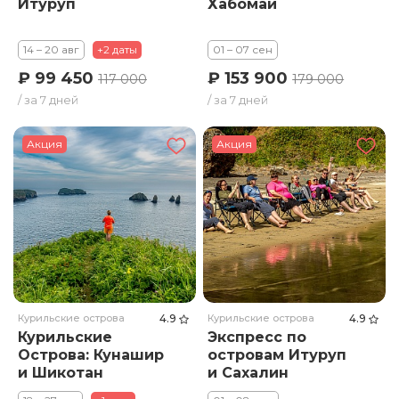
Итуруп
Хабомаи
14 – 20 авг
+2 даты
01 – 07 сен
₽ 99 450
₽ 153 900
117 000
179 000
/ за 7 дней
/ за 7 дней
Акция
Акция
Курильские острова
4.9
Курильские острова
4.9
Курильские
Экспресс по
Острова: Кунашир
островам Итуруп
и Шикотан
и Сахалин