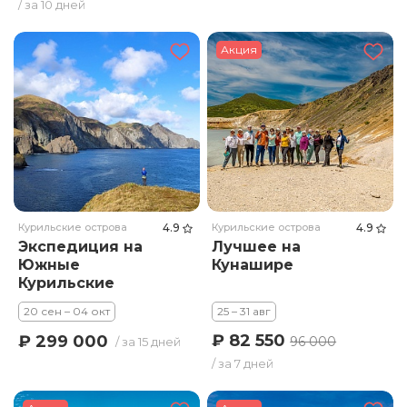
/ за 10 дней
Акция
Курильские острова
4.9
Курильские острова
4.9
Экспедиция на
Лучшее на
Южные
Кунашире
Курильские
острова
20 сен – 04 окт
25 – 31 авг
₽ 82 550
₽ 299 000
96 000
/ за 15 дней
/ за 7 дней