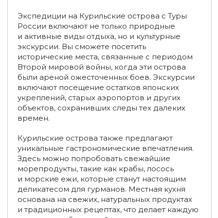
Экспедиции на Курильские острова с Туры
Туры на Нугушское водохранилище
России включают не только природные
и активные виды отдыха, но и культурные
Туры на Иремель
Горные туры по России
экскурсии. Вы сможете посетить
исторические места, связанные с периодом
Приключенческие туры
Второй мировой войны, когда эти острова
Активные туры в Калининграде и области
были ареной ожесточенных боев. Экскурсии
включают посещение остатков японских
Туры на термальные источники на Кавказ
укреплений, старых аэропортов и других
объектов, сохранивших следы тех далеких
Групповые туры на Кавказ
времен.
Туры на Кавказ из Челябинска
Курильские острова также предлагают
уникальные гастрономические впечатления.
Туры на Кавказ из Казани
Здесь можно попробовать свежайшие
морепродукты, такие как крабы, лосось
Туры в Ингушетию из Санкт-Петербурга
и морские ежи, которые станут настоящим
деликатесом для гурманов. Местная кухня
Туры выходного дня на Эльбрус и в Приэльбрусье (1-2
основана на свежих, натуральных продуктах
дня)
и традиционных рецептах, что делает каждую