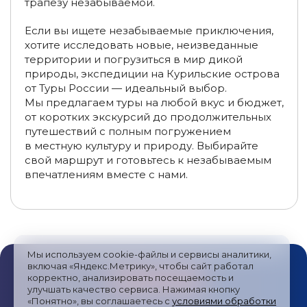
трапезу незабываемой.
Экскурсионные туры на Эльбрус и в Приэльбрусье из
Нальчика
Если вы ищете незабываемые приключения,
хотите исследовать новые, неизведанные
Экспедиции в Карачаево-Черкесии
территории и погрузиться в мир дикой
природы, экспедиции на Курильские острова
Туры на горячие источники в Карачаево-Черкесии
от Туры России — идеальный выбор.
Туры в Карачаево-Черкесию в июне
Мы предлагаем туры на любой вкус и бюджет,
от коротких экскурсий до продолжительных
Экскурсионные туры в Карачаево-Черкесию из Санкт-
путешествий с полным погружением
Петербурга
в местную культуру и природу. Выбирайте
свой маршрут и готовьтесь к незабываемым
Туры в Домбай в октябре
впечатлениям вместе с нами.
Экскурсионные туры в Домбай из Ессентуков
Экскурсионные туры в Домбай из Пятигорска
Экскурсионные туры в Домбай из Нальчика
Мы используем cookie-файлы и сервисы аналитики,
включая «Яндекс.Метрику», чтобы сайт работал
корректно, анализировать посещаемость и
Экскурсионные туры в Домбай из Железноводска
улучшать качество сервиса. Нажимая кнопку
«Понятно», вы соглашаетесь с
условиями обработки