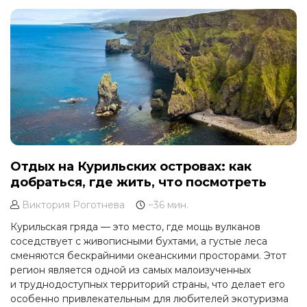
каждому, кто отважится ступить на их берега.
Отдых на Курильских островах: как
добраться, где жить, что посмотреть
Виктория Роготнева
~36 мин.
Курильская гряда — это место, где мощь вулканов
соседствует с живописными бухтами, а густые леса
сменяются бескрайними океанскими просторами. Этот
регион является одной из самых малоизученных
и труднодоступных территорий страны, что делает его
особенно привлекательным для любителей экотуризма