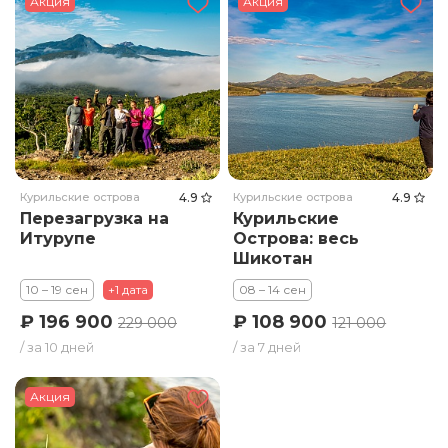
Акция
Акция
Курильские острова
4.9
Курильские острова
4.9
Перезагрузка на
Курильские
Итурупе
Острова: весь
Шикотан
10 – 19 сен
+1 дата
08 – 14 сен
₽ 196 900
₽ 108 900
229 000
121 000
/ за 10 дней
/ за 7 дней
Акция