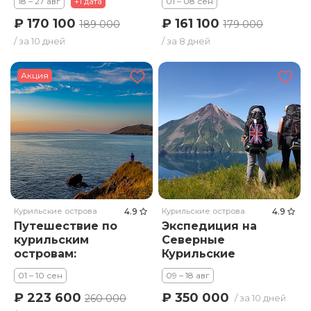
18 – 27 авг
+1 дата
01 – 08 сен
₽ 170 100
₽ 161 100
189 000
179 000
/ за 10 дней
/ за 8 дней
Акция
Курильские острова
4.9
Курильские острова
4.9
Путешествие по
Экспедиция на
курильским
Северные
островам:
Курильские
Кунашир, Шикотан
острова
01 – 10 сен
09 – 18 авг
и Хабомаи
₽ 223 600
₽ 350 000
260 000
/ за 10 дней