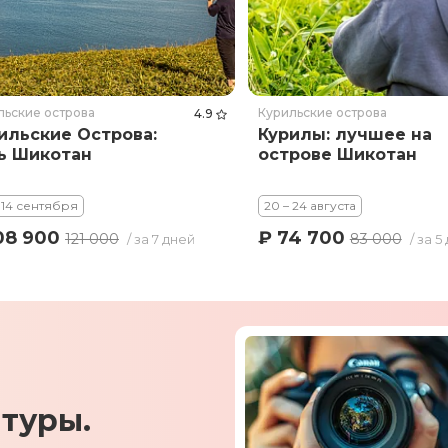
льские острова
Курильские острова
4.9
ильские Острова:
Курилы: лучшее на
ь Шикотан
острове Шикотан
 14 сентября
20 – 24 августа
08 900
₽ 74 700
121 000
83 000
/ за 7 дней
/ за 5
туры.