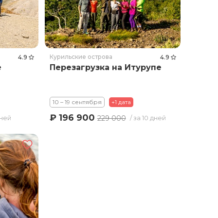
Курильские острова
4.9
4.9
е
Перезагрузка на Итурупе
10 – 19 сентября
+1 дата
₽ 196 900
229 000
дней
/ за 10 дней