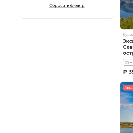
Золотое Кольцо
Сбросить фильтр
Ингушетия
Иркутская область
Кабардино-Балкария
Кури
Кавказ
Экс
Калининград
Сев
ост
Калмыкия
Камчатка
09 –
Карачаево-Черкесия
₽ 3
Карелия
Колыма
Акц
Кольский полуостров
Кострома
Краснодарский край
Красноярский край
Курильские острова