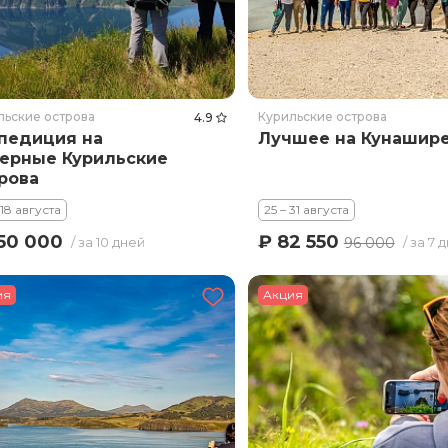
льские острова
Курильские острова
4.9
педиция на
Лучшее на Кунашир
ерные Курильские
рова
 18 августа
25 – 31 августа
₽ 82 550
50 000
96 000
/ за 10 дней
/ за 7 
ия
Акция