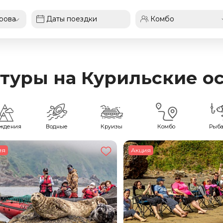
уры на Курильские ост
ождения
Водные
Круизы
Комбо
Рыба
ия
Акция