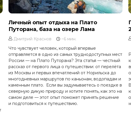
Личный опыт отдыха на Плато
Путорана, база на озере Лама
Дмитрий Краснов
~6 мин.
Что чувствует человек, который впервые
Р
отправляется в одно из самых труднодоступных мест
России — на Плато Путорана? Эта статья — честный
в
рассказ от первого лица о путешествии: от перелёта
о
из Москвы и первых впечатлений от Норильска до
э
многодневных маршрутов по каньонам, водопадам и
В
ь
каменным плато. Если вы задумываетесь о поездке в
северную дикую природу и хотите понять, как это на
о
самом деле — этот опыт поможет принять решение
н
и
и подготовиться к путешествию.
т