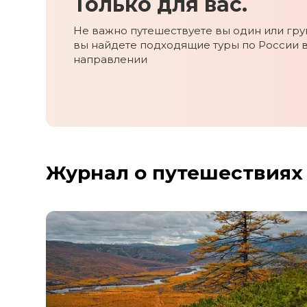
Только для вас.
Ставропольский край
Татарстан
Не важно путешествуете вы один или груп
вы найдете подходящие туры по России 
Териберка
направлении
Тыва
Урал
Хабаровский край
Хакасия
Чечня
Чукотка
Журнал о путешествиях
Шантарские Острова
Эльбрус
Якутия
Якутск
Ямал