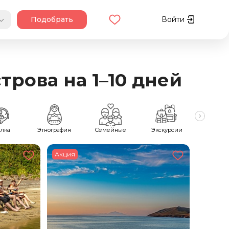
Подобрать
Войти
рова на 1–10 дней
лка
Этнография
Семейные
Экскурсии
Джип-т
Акция