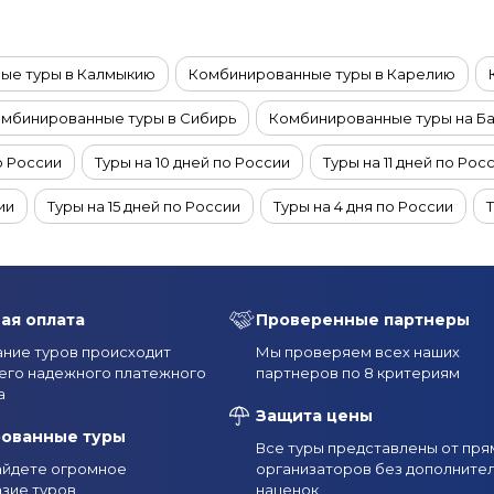
ые туры в Калмыкию
Комбинированные туры в Карелию
мбинированные туры в Сибирь
Комбинированные туры на Б
о России
Туры на 10 дней по России
Туры на 11 дней по Рос
ии
Туры на 15 дней по России
Туры на 4 дня по России
и
Туры на 8 дней по России
Комбинированные туры на Кам
ии
Комбинированные туры на Курильские острова
Туры в
ая оплата
Проверенные партнеры
кал из Перми
Туры на Байкал из Челябинска
Туры на Байка
ние туров происходит
Мы проверяем всех наших
его надежного платежного
партнеров по 8 критериям
Петербурга
Туры в Краснодарский край на 7 дней
Туры в К
а
Защита цены
ова
Туры по России из Тюмени
Туры по России на 7–14 дне
рованные туры
Все туры представлены от пря
найдете огромное
организаторов без дополните
нированные туры по России на 2–5 дней
Комбинированные тур
зие туров
наценок