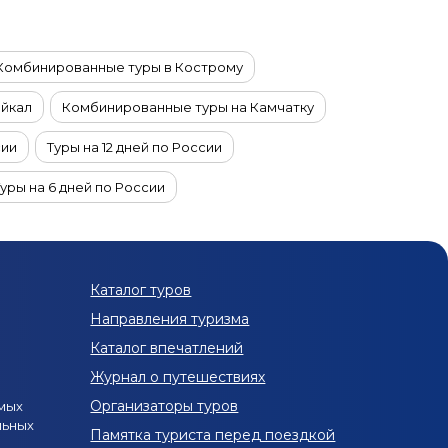
Комбинированные туры в Кострому
айкал
Комбинированные туры на Камчатку
сии
Туры на 12 дней по России
Туры на 6 дней по России
чатку и Курильские острова
 декабре по России
Туры по России из Москвы
Каталог туров
л из Сургута
Туры на Байкал из Тольятти
Направления туризма
раснодарский край в сентябре
Каталог впечатлений
Журнал о путешествиях
й
Туры по России на 1–7 дней
Организаторы туров
мых
льных
ы на Алтай на 5–12 дней
Памятка туриста перед поездкой