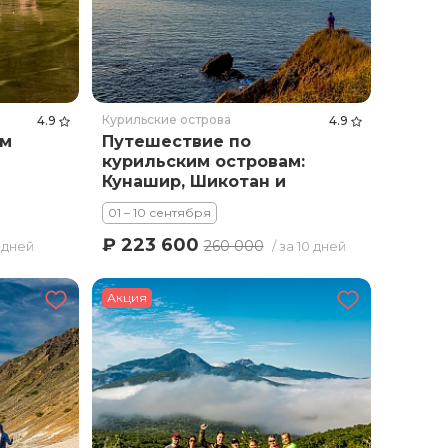
Курильские острова
4.9
4.9
ам
Путешествие по
курильским островам:
Кунашир, Шикотан и
Хабомаи
01 – 10 сентября
₽ 223 600
260 000
8 дней
/ за 10 дней
Акция