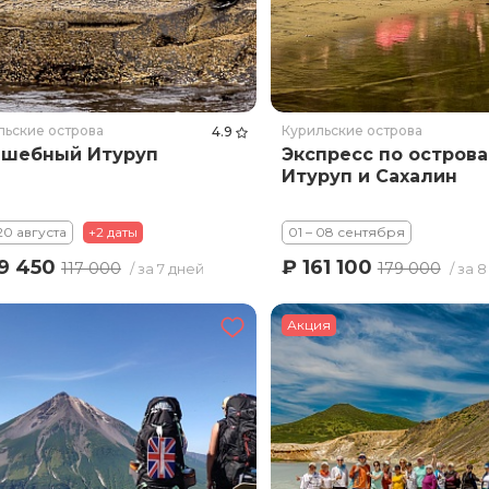
льские острова
Курильские острова
4.9
шебный Итуруп
Экспресс по остров
Итуруп и Сахалин
 20 августа
+2 даты
01 – 08 сентября
9 450
₽ 161 100
117 000
179 000
/ за 7 дней
/ за 
Акция