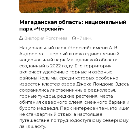
Магаданская область: национальный
парк «Черский»
Виктория Роготнева
~7 мин.
Национальный парк «Черский» имени А. В.
Андреева — первый и пока единственный
национальный парк Магаданской области,
созданный в 2022 году. Его территория
включает удалённые горные и озёрные
районы Колымы, среди которых особенно
известен кластер озера Джека Лондона. Здес
сохранились лиственничные редколесья,
горные тундры, редкие растения, места
обитания северного оленя, снежного барана 
бурого медведя. Парк интересен тем, кто ище
не стандартный отдых, а настоящее
путешествие по труднодоступному северному
ландшафту.