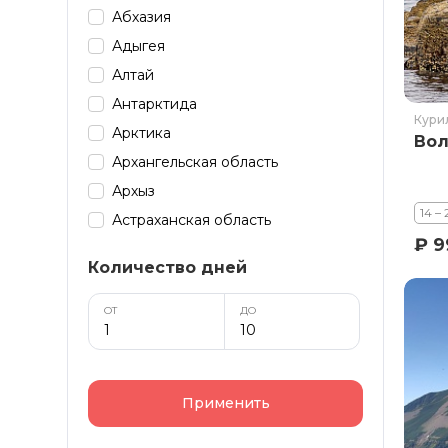
Абхазия
Адыгея
Алтай
Антарктида
Кури
Арктика
Вол
Архангельская область
Архыз
14 –
Астраханская область
₽ 9
Байкал
Количество дней
Башкирия
Бурятия
ОТ
ДО
Дагестан
Домбай
Забайкалье
Применить
Зарубеж