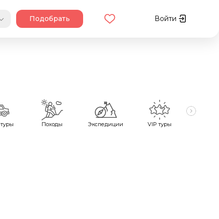
Подобрать
Войти
туры
Походы
Экспедиции
VIP туры
Велот