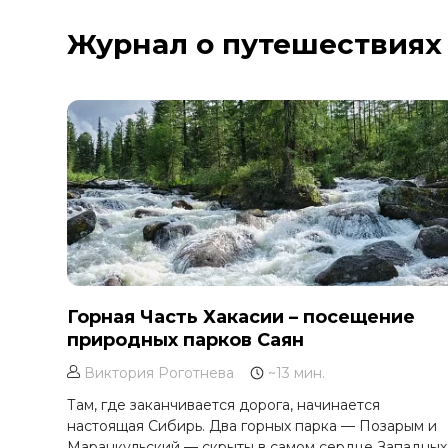
Курильское озеро
Журнал о путешествиях
Москва и Московская область
Мурманск
Новгородская область
Оймякон
Осетия
Остров Итуруп
Остров Кунашир
Остров Шикотан
Плато Путорана
Приморье
Горная Часть Хакасии – посещение
природных парков Саян
Самарская область
Сахалин
Виктория Роготнева
~13 мин.
Сибирь
Там, где заканчивается дорога, начинается
настоящая Сибирь. Два горных парка — Позарым и
Соловецкие острова
Маранкульский — скрыты в самом сердце Западных