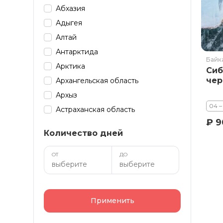
Абхазия
Адыгея
Алтай
Антарктида
Байк
Арктика
Сиб
чер
Архангельская область
Архыз
04 
Астраханская область
₽ 9
Байкал
Количество дней
Башкирия
Бурятия
ОТ
ДО
Дагестан
Домбай
Забайкалье
Применить
Зарубеж