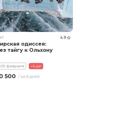
ал
4.9
ирская одиссея:
ез тайгу к Ольхону
– 09 февраля
+6 дат
0 500
/ за 6 дней