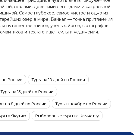
еличайшее природное чудо планеты, окруженное
айгой, скалами, древними легендами и сакральной
ишиной. Самое глубокое, самое чистое и одно из
тарейших озёр в мире, Байкал — точка притяжения
ля путешественников, ученых, йогов, фотографов,
омантиков и тех, кто ищет силы и уединения.
й по России
Туры на 10 дней по России
Туры на 15 дней по России
ры на 8 дней по России
Туры в ноябре по России
уры в Якутию
Рыболовные туры на Камчатку
инбурга
Туры из Владимира