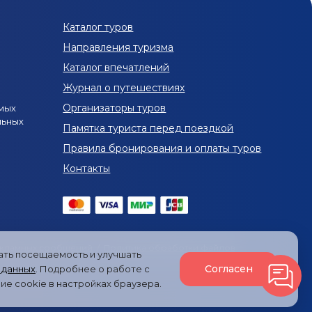
в Териберку
Рыболовные туры на Байкал
Каталог туров
Нижнего Новгорода
Туры на Байкал из Волгограда
Направления туризма
уры на Байкал из Тольятти
Каталог впечатлений
Журнал о путешествиях
рга
Организаторы туров
мых
льных
Туры в Краснодарский край в апреле
Памятка туриста перед поездкой
Правила бронирования и оплаты туров
Рыболовные туры по России на 1-3 дня
Контакты
ней
Рыболовные туры в Карелию на 3 дня
Рыболовные туры в Якутии на 5-7 дней
Туры в Териберку
Рыболовные туры в Сибири
екламных сообщений
/
Политика обработки файлов
вать посещаемость и улучшать
Туры с рыбалкой на Кавказ
Согласен
 данных
. Подробнее о работе с
ие cookie в настройках браузера.
ы в Домбай в марте
Рыболовные туры в Архыз