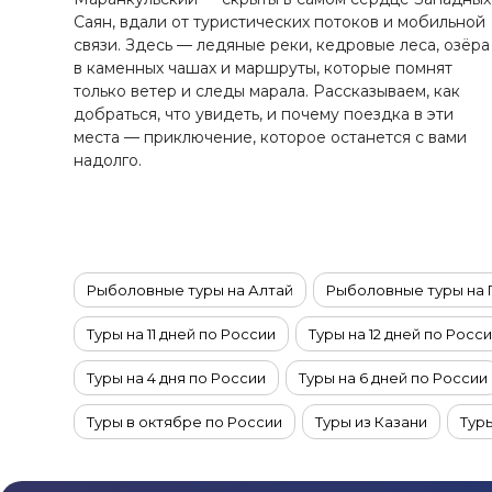
Ставропольский край
Саян, вдали от туристических потоков и мобильной
Татарстан
связи. Здесь — ледяные реки, кедровые леса, озёра
в каменных чашах и маршруты, которые помнят
Териберка
только ветер и следы марала. Рассказываем, как
Тыва
добраться, что увидеть, и почему поездка в эти
Урал
места — приключение, которое останется с вами
надолго.
Хабаровский край
Хакасия
Чечня
Чукотка
Рыболовные туры на Алтай
Рыболовные туры на 
Шантарские Острова
Эльбрус
Туры на 11 дней по России
Туры на 12 дней по Росс
Якутия
Туры на 4 дня по России
Туры на 6 дней по России
Якутск
Ямал
Туры в октябре по России
Туры из Казани
Тур
Туры в декабре по России
Туры по России из Мос