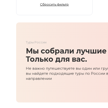
Золотое Кольцо
Сбросить фильтр
Ингушетия
Иркутская область
Кабардино-Балкария
Кавказ
Калининград
Туры России
Калмыкия
Мы собрали лучшие 
Камчатка
Карачаево-Черкесия
Только для вас.
Карелия
Не важно путешествуете вы один или груп
Колыма
вы найдете подходящие туры по России 
Кольский полуостров
направлении
Кострома
Краснодарский край
Красноярский край
Курильские острова