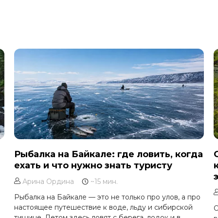
Рыбалка на Байкале: где ловить, когда
ехать и что нужно знать туристу
Арина Ордина
~15 мин.
Рыбалка на Байкале — это не только про улов, а про
настоящее путешествие к воде, льду и сибирской
О
тишине. Летом здесь ловят с берега, лодок и в