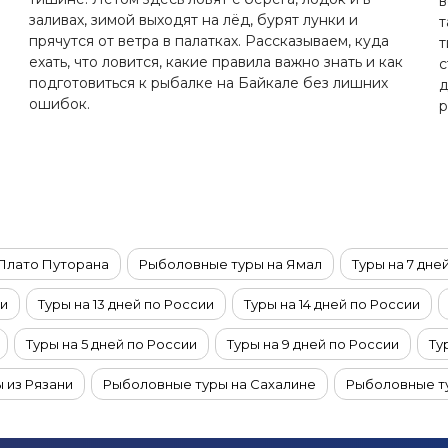
в
заливах, зимой выходят на лёд, бурят лунки и
т
прячутся от ветра в палатках. Рассказываем, куда
т
ехать, что ловится, какие правила важно знать и как
с
подготовиться к рыбалке на Байкале без лишних
д
ошибок.
р
Плато Путорана
Рыболовные туры на Ямал
Туры на 7 дне
ии
Туры на 13 дней по России
Туры на 14 дней по России
Туры на 5 дней по России
Туры на 9 дней по России
Ту
ы из Рязани
Рыболовные туры на Сахалине
Рыболовные т
квы
Туры по России из Санкт-Петербурга
Туры из Екатер