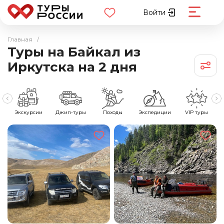
Войти
Главная
/
Туры на Байкал из
Иркутска на 2 дня
е
Экскурсии
Джип-туры
Походы
Экспедиции
VIP туры