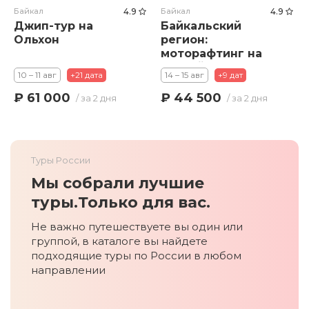
Байкал
4.9
Байкал
4.9
Джип-тур на
Байкальский
Ольхон
регион:
моторафтинг на
горной реке с
10 – 11 авг
+21 дата
14 – 15 авг
+9 дат
рыбалкой
₽ 61 000
₽ 44 500
/ за 2 дня
/ за 2 дня
Туры России
Мы собрали лучшие
туры.
Только для вас.
Не важно путешествуете вы один или
группой, в каталоге вы найдете
подходящие туры по России в любом
направлении