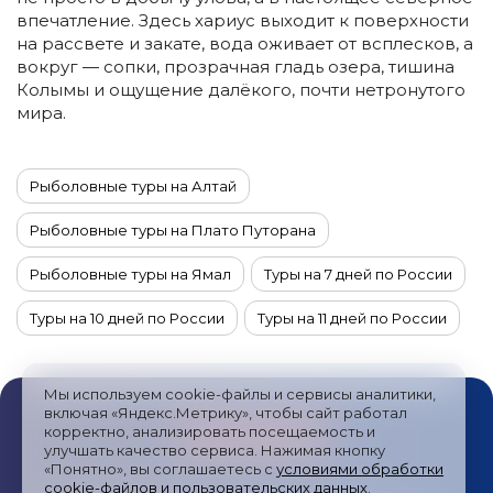
впечатление. Здесь хариус выходит к поверхности
на рассвете и закате, вода оживает от всплесков, а
вокруг — сопки, прозрачная гладь озера, тишина
Колымы и ощущение далёкого, почти нетронутого
мира.
Рыболовные туры на Алтай
Рыболовные туры на Плато Путорана
Рыболовные туры на Ямал
Туры на 7 дней по России
Туры на 10 дней по России
Туры на 11 дней по России
Туры на 12 дней по России
Туры на 13 дней по России
Мы используем cookie-файлы и сервисы аналитики,
Туры на 14 дней по России
Туры на 15 дней по России
включая «Яндекс.Метрику», чтобы сайт работал
корректно, анализировать посещаемость и
улучшать качество сервиса. Нажимая кнопку
Туры на 4 дня по России
Туры на 6 дней по России
«Понятно», вы соглашаетесь с
условиями обработки
cookie-файлов и пользовательских данных
.