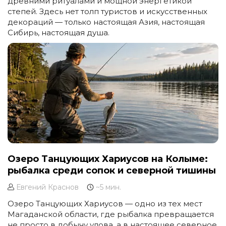
древними ритуалами и мощной энергетикой
степей. Здесь нет толп туристов и искусственных
декораций — только настоящая Азия, настоящая
Сибирь, настоящая душа.
Озеро Танцующих Хариусов на Колыме:
рыбалка среди сопок и северной тишины
Евгений Краснов
~5 мин.
Озеро Танцующих Хариусов — одно из тех мест
Магаданской области, где рыбалка превращается
не просто в добычу улова, а в настоящее северное