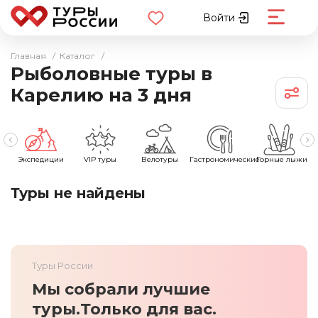
Войти
Главная
/
Каталог
/
Рыболовные туры в
Карелию на 3 дня
Экспедиции
VIP туры
Велотуры
Гастрономические
Горные лыжи
Туры не найдены
Туры России
Мы собрали лучшие
туры.
Только для вас.