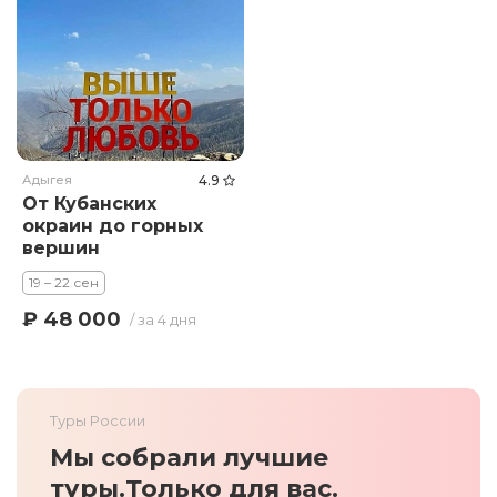
Адыгея
4.9
От Кубанских
окраин до горных
вершин
19 – 22 сен
₽ 48 000
/ за 4 дня
Туры России
Мы собрали лучшие
туры.
Только для вас.