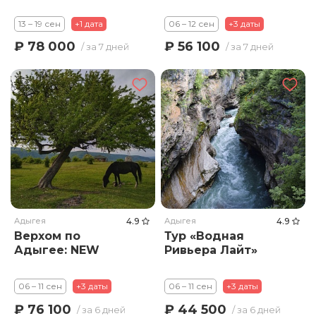
13 – 19 сен
+1 дата
06 – 12 сен
+3 даты
₽ 78 000
₽ 56 100
/ за 7 дней
/ за 7 дней
Адыгея
4.9
Адыгея
4.9
Верхом по
Тур «Водная
Адыгее: NEW
Ривьера Лайт»
06 – 11 сен
+3 даты
06 – 11 сен
+3 даты
₽ 76 100
₽ 44 500
/ за 6 дней
/ за 6 дней