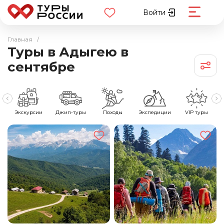
Войти
Главная
/
Туры в Адыгею в
сентябре
е
Экскурсии
Джип-туры
Походы
Экспедиции
VIP туры