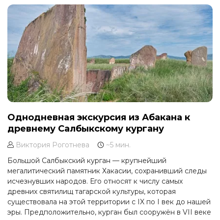
Однодневная экскурсия из Абакана к
древнему Салбыкскому кургану
Виктория Роготнева
~5 мин.
Большой Салбыкский курган — крупнейший
мегалитический памятник Хакасии, сохранивший следы
исчезнувших народов. Его относят к числу самых
древних святилищ тагарской культуры, которая
существовала на этой территории с IX по I век до нашей
эры. Предположительно, курган был сооружён в VII веке