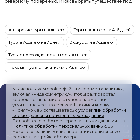
северному побережью, и как выбрать путешествие под
свой формат отдыха.
Авторские туры в Адыгею
Туры в Адыгею на 4–6 дней
Туры в Адыгею на 7 дней
Экскурсии в Адыгею
Туры с восхождением в горы Адыгеи
Походы, туры с палатками в Адыгее
Джип-туры в Адыгее
Туры на мотоциклах в Адыгее
Мы используем cookie-файлы и сервисы аналитики,
Йога-туры в Адыгею
Сплавы по рекам в Адыгее
включая «Яндекс.Метрику», чтобы сайт работал
корректно, анализировать посещаемость и
Активные туры в Адыгею
Этнотуры в Адыгею
улучшать качество сервиса. Нажимая кнопку
«Понятно», вы соглашаетесь с
условиями обработки
cookie-файлов и пользовательских данных
.
Автомобильные туры в Адыгее
Фототуры в Адыгею
Публичная оферта
/
Пользовательское соглашение
/
Подробнее о работе с персональными данными — в
Политика обработки персональных данных
/
Согласие на
Политике обработки персональных данных
. Вы
VIP-туры в Адыгею
получение рекламных сообщений
/
Политика обработки
можете ограничить или запретить использование
файлов cookies и метрических систем
/
Согласие на обработку
cookie в настройках браузера.