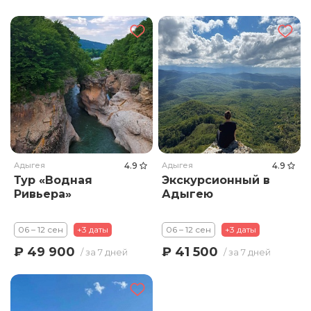
Адыгея
4.9
Адыгея
4.9
Тур «Водная
Экскурсионный в
Ривьера»
Адыгею
06 – 12 сен
+3 даты
06 – 12 сен
+3 даты
₽ 49 900
₽ 41 500
/ за 7 дней
/ за 7 дней