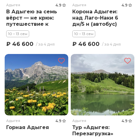
Адыгея
4.9
Адыгея
4.9
В Адыгею за семь
Корона Адыгеи:
вёрст — не крюк:
над Лаго-Наки 6
путешествие к
дн/5 н (автобус)
сердцу Кавказа» 6
10 – 13 сен
10 – 13 сен
дн/5 н (автобус)
₽ 46 600
₽ 46 600
/ за 4 дня
/ за 4 дня
Адыгея
4.9
Адыгея
4.9
Горная Адыгея
Тур «Адыгея:
Перезагрузка»