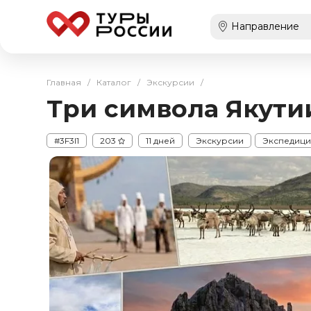
Главная
/
Каталог
/
Экскурсии
/
Три символа Якути
#3F3I1
203
11 дней
Экскурсии
Экспедиц