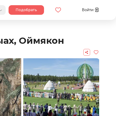
Подобрать
Войти
ыах, Оймякон