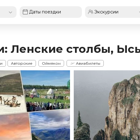
и: Ленские столбы, Ыс
ии
Авторские
Оймякон
Авиабилеты