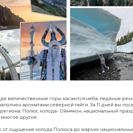
где величественные горы касаются неба, ледяные рек
наполнен ароматами северной тайги. За 11 дней вы пос
региона: Полюс холода- Оймякон, национальный праз
 многое другое.
й: от ощущения холода Полюса до жарких национальны