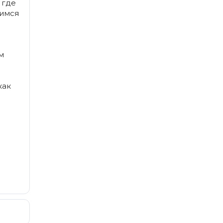
, где
вимся
м
как