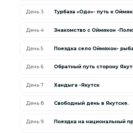
День 3
Турбаза «Одо»- путь к Оймяк
День 4
Знакомство с Оймякон -Пол
День 5
Поездка село Оймякон- рыба
День 6
Обратный путь сторону Якут
День 7
Хандыга -Якутск
День 8
Свободный день в Якутске.
День 9
Поездка на национальный п