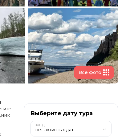
и
етите
Выберите дату тура
дник
ЗАЕЗД
х