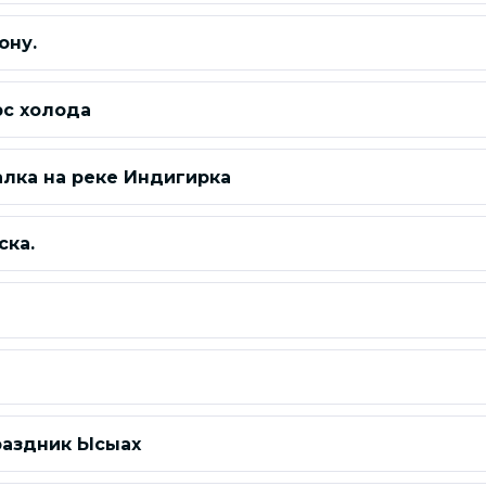
ону.
юс холода
лка на реке Индигирка
ска.
раздник Ысыах