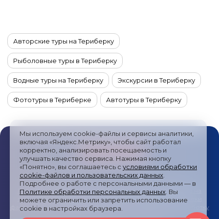
Авторские туры на Териберку
Рыболовные туры в Териберку
Водные туры на Териберку
Экскурсии в Териберку
Фототуры в Териберке
Автотуры в Териберку
Корпоративные туры на Териберку
Мы используем cookie-файлы и сервисы аналитики,
Новогодние туры в Териберку
включая «Яндекс.Метрику», чтобы сайт работал
корректно, анализировать посещаемость и
улучшать качество сервиса. Нажимая кнопку
Гастрономические туры в Териберке
«Понятно», вы соглашаетесь с
условиями обработки
cookie-файлов и пользовательских данных
.
Туры в Териберку из Мурманска
Публичная оферта
/
Пользовательское соглашение
/
Подробнее о работе с персональными данными — в
Политика обработки персональных данных
/
Согласие на
Политике обработки персональных данных
. Вы
Туры в Териберку из СПб
получение рекламных сообщений
/
Политика обработки
можете ограничить или запретить использование
файлов cookies и метрических систем
/
Согласие на обработку
cookie в настройках браузера.
персональных данных
/
Карта сайта
Туры в Териберку из Москвы