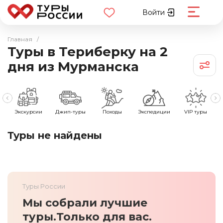
Войти
Главная
/
Туры в Териберку на 2
дня из Мурманска
е
Экскурсии
Джип-туры
Походы
Экспедиции
VIP туры
Туры не найдены
Туры России
Мы собрали лучшие
туры.
Только для вас.