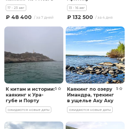
Кандалакшу
17 - 23 авг
13 - 16 авг
₽ 48 400
₽ 132 500
/ за 7 дней
/ за 4 дня
К китам и истории:
5
Каякинг по озеру
5
каякинг к Ура-
Имандра, трекинг
губе и Порту
в ущелье Аку Аку
Владимир
ожидаются новые даты
ожидаются новые даты