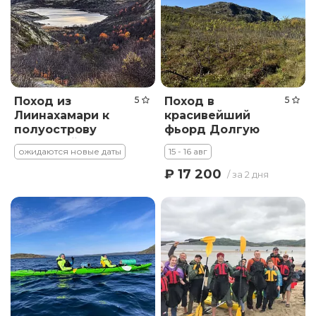
Поход из
5
Поход в
5
Лиинахамари к
красивейший
полуострову
фьорд Долгую
Немецкий (ПВД)
щель
ожидаются новые даты
15 - 16 авг
₽ 17 200
/ за 2 дня