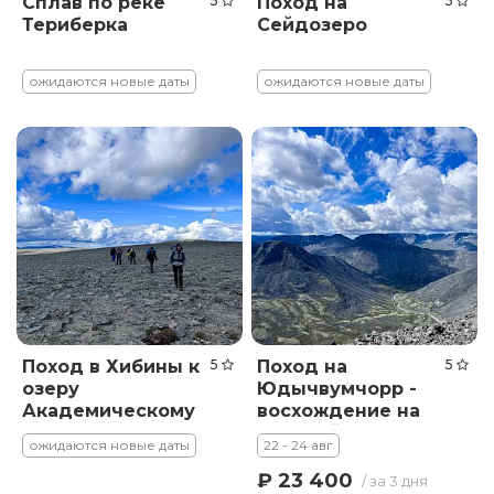
Сплав по реке
5
Поход на
5
Териберка
Сейдозеро
ожидаются новые даты
ожидаются новые даты
Поход в Хибины к
5
Поход на
5
озеру
Юдычвумчорр -
Академическому
восхождение на
высочайшую
ожидаются новые даты
22 - 24 авг
вершину Хибин
₽ 23 400
/ за 3 дня