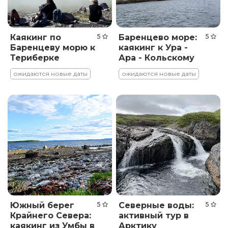
Каякинг по
5
Баренцево море:
5
Баренцеву морю к
каякинг к Ура -
Териберке
Ара - Кольскому
фьорду
ожидаются новые даты
ожидаются новые даты
Южный берег
5
Северные воды:
5
Крайнего Севера:
активный тур в
каякинг из Умбы в
Арктику