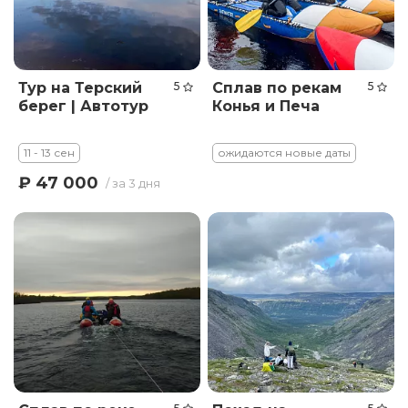
Тур на Терский
5
Сплав по рекам
5
берег | Автотур
Конья и Печа
11 - 13 сен
ожидаются новые даты
₽ 47 000
/ за 3 дня