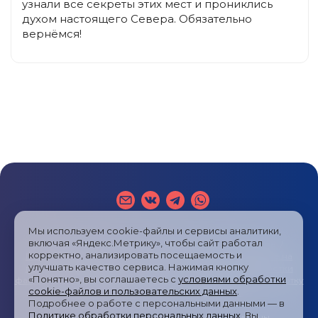
узнали все секреты этих мест и прониклись
духом настоящего Севера. Обязательно
вернёмся!
Мы используем cookie-файлы и сервисы аналитики,
включая «Яндекс.Метрику», чтобы сайт работал
Публичная оферта
/
Пользовательское соглашение
/
корректно, анализировать посещаемость и
Политика обработки персональных данных
/
Согласие на
улучшать качество сервиса. Нажимая кнопку
получение рекламных сообщений
/
Политика обработки
«Понятно», вы соглашаетесь с
условиями обработки
файлов cookies и метрических систем
/
Согласие на обработку
cookie-файлов и пользовательских данных
.
персональных данных
/
Карта сайта
Подробнее о работе с персональными данными — в
Политике обработки персональных данных
. Вы
© 2024—2026
Туры России
Все права защищены