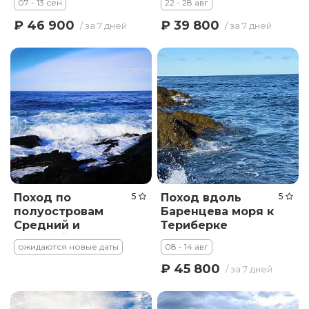
07 - 13 сен
22 - 28 авг
₽ 46 900
₽ 39 800
/ за 7 дней
/ за 7 дней
Поход по
5
Поход вдоль
5
полуостровам
Баренцева моря к
Средний и
Териберке
Рыбачий
ожидаются новые даты
08 - 14 авг
₽ 45 800
/ за 7 дней