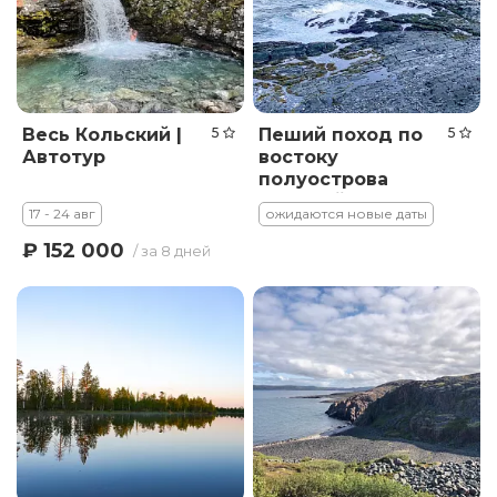
Весь Кольский |
5
Пеший поход по
5
Автотур
востоку
полуострова
Рыбачий
17 - 24 авг
ожидаются новые даты
₽ 152 000
/ за 8 дней