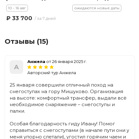
10 - 16 авг
ожидаются новые даты
₽ 33 700
/ за 7 дней
Отзывы (15)
Анжела
от 26 января 2025 г.
А
Авторский тур Анжела
25 января совершили отличный поход на
снегоступах на гору Мишуково. Организация
на высоте: комфортный трансфер, выдали всё
необходимое снаряжение – снегоступы и
палки.
Особая благодарность гиду Ивану! Помог
справиться с снегоступами (в начале пути они у
меня упорно слетали), угостил горячим чаем и