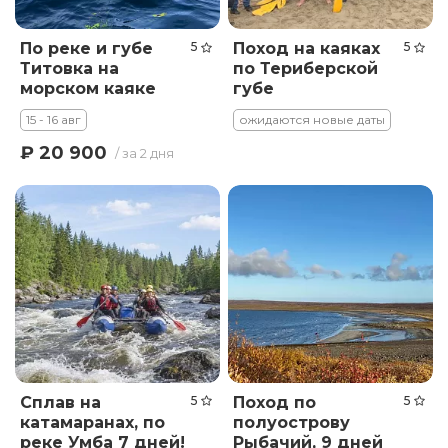
По реке и губе
5
Поход на каяках
5
Титовка на
по Териберской
морском каяке
губе
15 - 16 авг
ожидаются новые даты
₽ 20 900
/ за 2 дня
Сплав на
5
Поход по
5
катамаранах, по
полуострову
реке Умба 7 дней!
Рыбачий, 9 дней