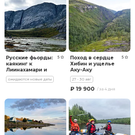
Русские фьорды:
5
Поход в сердце
5
каякинг к
Хибин и ущелье
Лиинахамари и
Аку-Аку
Долгой Щели
ожидаются новые даты
27 - 30 авг
₽ 19 900
/ за 4 дня