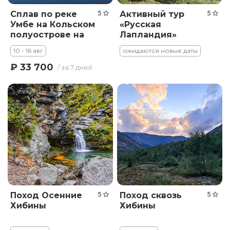
Сплав по реке
5
Активный тур
5
Умбе на Кольском
«Русская
полуострове на
Лапландия»
катамаранах с
10 - 16 авг
ожидаются новые даты
выходом в Белое
море
₽ 33 700
/ за 7 дней
Поход Осенние
5
Поход сквозь
5
Хибины
Хибины