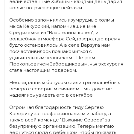
величественные Хибины - каждый день дарил
новые потрясающие пейзажи.
Особенно запомнились изумрудные холмы
мыса Кекурский, напомнившие мне
Средиземье из "Властелина колец", и
волшебная атмосфера Сейдозера, где время
будто остановилось. А в селе Варзуга нам
посчастливилось познакомиться с
удивительным человеком - Петром
Прокопьевичем Заборщиковым, чья экскурсия
стала настоящим подарком.
Неожиданным бонусом стали три волшебных
вечера с северным сиянием - мы даже не
надеялись увидеть его в сентябре!
Огромная благодарность гиду Сергею
Каверину за профессионализм и заботу, а
также всей команде "Дыхание Севера" за
безупречную организацию. Теперь мечтаю
вернуться сюда с ребенком, чтобы показать