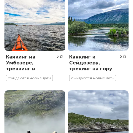
Каякинг на
5
Каякинг к
5
Умбозере,
Сейдозеру,
треккинг в
трекинг на гору
Хибины и
Нинчурт
ожидаются новые даты
ожидаются новые даты
Ловозерские
тундры