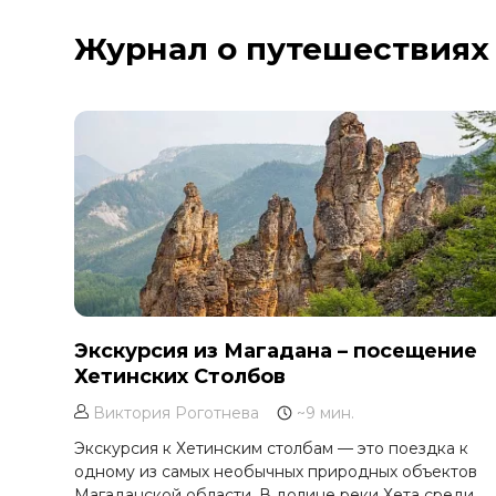
Курильское озеро
Журнал о путешествиях
Москва и Московская область
Мурманск
Новгородская область
Оймякон
Осетия
Остров Итуруп
Остров Кунашир
Остров Шикотан
Плато Путорана
Приморье
Экскурсия из Магадана – посещение
Хетинских Столбов
Самарская область
Сахалин
Виктория Роготнева
~9 мин.
Сибирь
Экскурсия к Хетинским столбам — это поездка к
одному из самых необычных природных объектов
Соловецкие острова
Магаданской области. В долине реки Хета среди