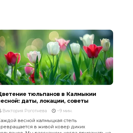
Цветение тюльпанов в Калмыкии
весной: даты, локации, советы
Виктория Роготнева
~9 мин.
Каждой весной калмыцкая степь
превращается в живой ковер диких
юльпанов. Мы расскажем, когда приезжать на