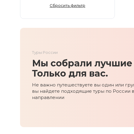
Золотое Кольцо
Сбросить фильтр
Ингушетия
Иркутская область
Кабардино-Балкария
Кавказ
Калининград
Туры России
Калмыкия
Мы собрали лучшие 
Камчатка
Карачаево-Черкесия
Только для вас.
Карелия
Не важно путешествуете вы один или груп
Колыма
вы найдете подходящие туры по России 
Кольский полуостров
направлении
Кострома
Краснодарский край
Красноярский край
Курильские острова