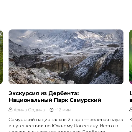
Экскурсия из Дербента:
Национальный Парк Самурский
Арина Ордина
~12 мин.
Самурский национальный парк — зелёная пауза
в путешествии по Южному Дагестану. Всего в
нескольких часах от древнего Дербента
т