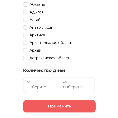
Абхазия
Адыгея
Алтай
Антарктида
Арктика
Архангельская область
Архыз
Астраханская область
Байкал
Количество дней
Башкирия
Бурятия
ОТ
ДО
Дагестан
Домбай
Забайкалье
Применить
Зарубеж