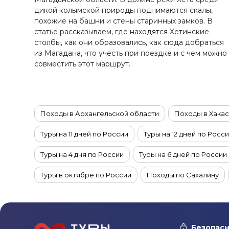
Ставропольский край
дикой колымской природы поднимаются скалы,
Татарстан
похожие на башни и стены старинных замков. В
статье рассказываем, где находятся Хетинские
Териберка
столбы, как они образовались, как сюда добраться
Тыва
из Магадана, что учесть при поездке и с чем можно
Урал
совместить этот маршрут.
Хабаровский край
Хакасия
Чечня
Походы в Архангельской области
Походы в Хака
Чукотка
Туры на 11 дней по России
Туры на 12 дней по Росс
Шантарские Острова
Эльбрус
Туры на 4 дня по России
Туры на 6 дней по России
Якутия
Туры в октябре по России
Походы по Сахалину
Якутск
Туры по России из Санкт-Петербурга
Походы по 
Ямал
Групповые туры с экскурсиями на Байкал
Туры на
Безопасн