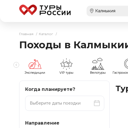
Главная
/
Каталог
/
Походы в Калмыки
оходы
Экспедиции
VIP туры
Велотуры
Гастроно
Ту
Когда планируете?
Направление