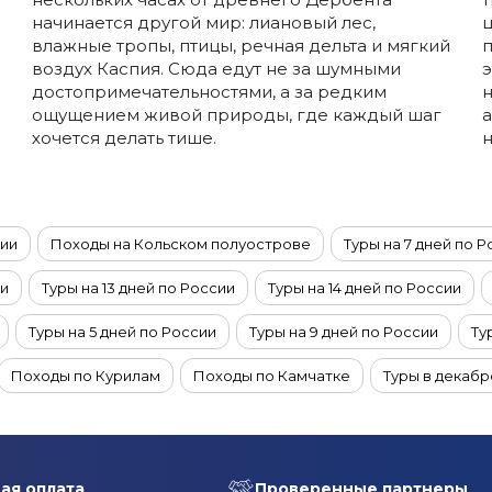
начинается другой мир: лиановый лес,
ц
влажные тропы, птицы, речная дельта и мягкий
п
воздух Каспия. Сюда едут не за шумными
э
достопримечательностями, а за редким
н
ощущением живой природы, где каждый шаг
хочется делать тише.
н
сии
Походы на Кольском полуострове
Туры на 7 дней по 
ии
Туры на 13 дней по России
Туры на 14 дней по России
Туры на 5 дней по России
Туры на 9 дней по России
Ту
Походы по Курилам
Походы по Камчатке
Туры в декабр
Чукотке
Походы на Байкал
Туры на Байкал из Санкт-Пете
 Байкал из Владивостока
Туры на Байкал на троих
Походы 
ая оплата
Проверенные партнеры