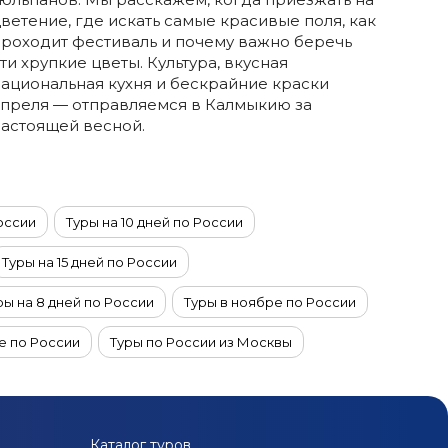
ветение, где искать самые красивые поля, как
роходит фестиваль и почему важно беречь
ти хрупкие цветы. Культура, вкусная
ациональная кухня и бескрайние краски
апреля — отправляемся в Калмыкию за
астоящей весной.
России
Туры на 10 дней по России
Туры на 15 дней по России
ры на 8 дней по России
Туры в ноябре по России
е по России
Туры по России из Москвы
рбурга
Туры на Байкал из Красноярска
по Алтаю
Туры на Алтай из Санкт-Петербурга
Каталог туров