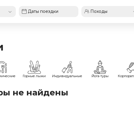
и
мические
Горные лыжи
Индивидуальные
Йога-туры
Корпора
ры не найдены