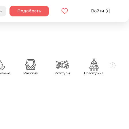
Подобрать
Войти
тивные
Майские
Мототуры
Новогодние
Охот