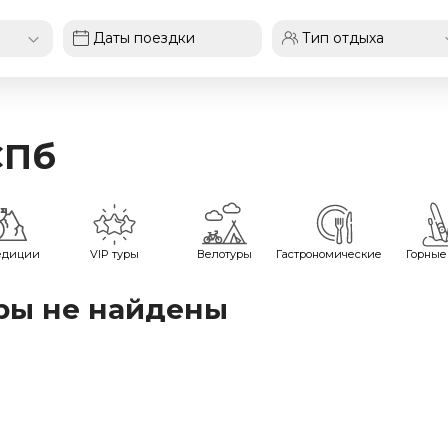
СПб
едиции
VIP туры
Велотуры
Гастрономические
Горные
ры не найдены