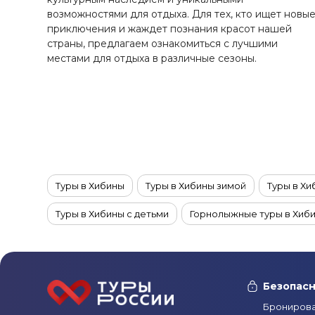
Ставропольский край
возможностями для отдыха. Для тех, кто ищет новы
Татарстан
приключения и жаждет познания красот нашей
страны, предлагаем ознакомиться с лучшими
Териберка
местами для отдыха в различные сезоны.
Тыва
Урал
Хабаровский край
Хакасия
Чечня
Чукотка
Туры в Хибины
Туры в Хибины зимой
Туры в Х
Шантарские Острова
Эльбрус
Туры в Хибины с детьми
Горнолыжные туры в Хиб
Якутия
Якутск
Ямал
Безопасн
Бронирова