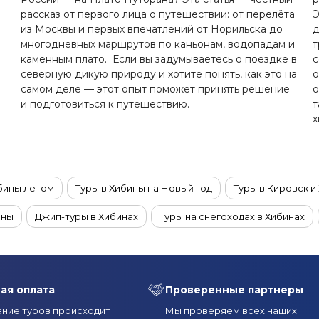
е
рассказ от первого лица о путешествии: от перелёта
Э
из Москвы и первых впечатлений от Норильска до
д
многодневных маршрутов по каньонам, водопадам и
т
каменным плато. Если вы задумываетесь о поездке в
с
северную дикую природу и хотите понять, как это на
о
самом деле — этот опыт поможет принять решение
о
и подготовиться к путешествию.
т
х
ибины летом
Туры в Хибины на Новый год
Туры в Кировск и
ины
Джип-туры в Хибинах
Туры на снегоходах в Хибинах
ая оплата
Проверенные партнеры
ние туров происходит
Мы проверяем всех наших