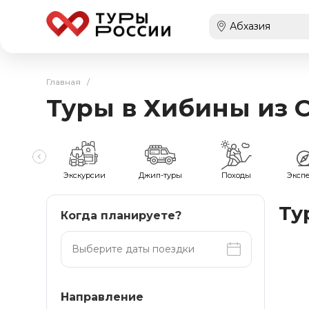
Главная
/
Туры в Хибины из 
мейные
Экскурсии
Джип-туры
Походы
Эксп
Ту
Когда планируете?
Направление