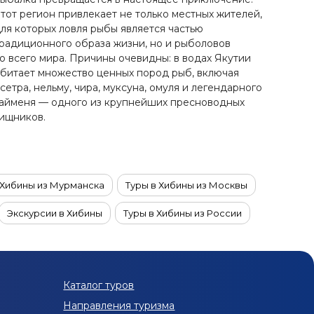
тот регион привлекает не только местных жителей,
ля которых ловля рыбы является частью
радиционного образа жизни, но и рыболовов
о всего мира. Причины очевидны: в водах Якутии
битает множество ценных пород рыб, включая
сетра, нельму, чира, муксуна, омуля и легендарного
айменя — одного из крупнейших пресноводных
ищников.
 Хибины из Мурманска
Туры в Хибины из Москвы
Экскурсии в Хибины
Туры в Хибины из России
Каталог туров
Направления туризма