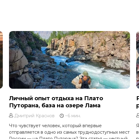
Личный опыт отдыха на Плато
Путорана, база на озере Лама
Дмитрий Краснов
~6 мин.
Что чувствует человек, который впервые
Я
отправляется в одно из самых труднодоступных мест
в
России — на Плато Путорана? Эта статья — честный
р