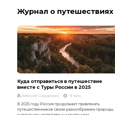
Курильское озеро
Журнал о путешествиях
Москва и Московская область
Мурманск
Новгородская область
Оймякон
Осетия
Остров Итуруп
Остров Кунашир
Остров Шикотан
Плато Путорана
Приморье
Куда отправиться в путешествие
вместе с Туры России в 2025
Самарская область
Сахалин
Алексей Сидоренко
~9 мин.
Сибирь
В 2025 году Россия продолжает привлекать
путешественников своим разнообразием природы,
Соловецкие острова
культурным наследием и уникальными