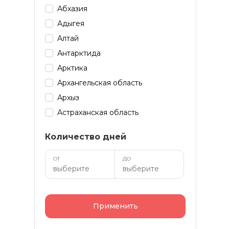
Абхазия
Адыгея
Алтай
Антарктида
Арктика
Архангельская область
Архыз
Астраханская область
Байкал
Количество дней
Башкирия
Бурятия
ОТ
ДО
Дагестан
Домбай
Забайкалье
Применить
Зарубеж