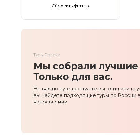
Золотое Кольцо
Сбросить фильтр
Ингушетия
Иркутская область
Кабардино-Балкария
Кавказ
Калининград
Туры России
Калмыкия
Мы собрали лучшие 
Камчатка
Карачаево-Черкесия
Только для вас.
Карелия
Не важно путешествуете вы один или груп
Колыма
вы найдете подходящие туры по России 
Кольский полуостров
направлении
Кострома
Краснодарский край
Красноярский край
Курильские острова