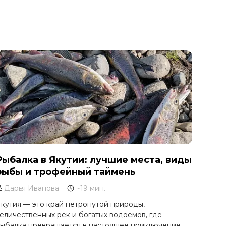
Рыбалка в Якутии: лучшие места, виды
рыбы и трофейный таймень
Дарья Иванова
~19 мин.
кутия — это край нетронутой природы,
еличественных рек и богатых водоемов, где
ыбалка превращается в настоящее приключение.