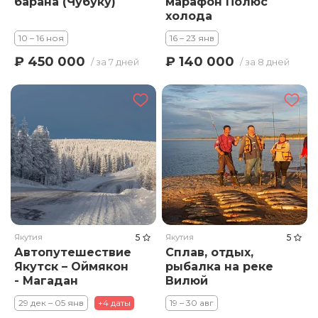
барана (Чубуку)
марафон Полюс
холода
10 – 16 ноя
16 – 23 янв
₽ 450 000
₽ 140 000
/ за 7 дней
/ за 8 дней
Якутия
5
Якутия
5
Автопутешествие
Сплав, отдых,
Якутск – Оймякон
рыбалка на реке
- Магадан
Вилюй
29 дек – 05 янв
+4 даты
19 – 30 авг