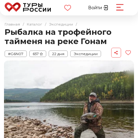
Войти
Главная
/
Каталог
/
Экспедиции
/
Рыбалка на трофейного
тайменя на реке Гонам
#G6N07
657
22 дня
Экспедиции
Авторские
Водные
Рыбалка
Якутия
Якутск
Авиабилеты