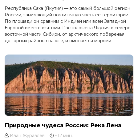
Республика Саха (Якутия) — это самый большой регион
России, занимающий почти пятую часть её территории.
По площади он сравним с Индией или всей Западной
Европой вместе взятыми. Расположена Якутия в северо-
восточной части Сибири, от арктического побережья
до горных районов на юге, и омывается морями
Лаптевых и Восточно-Сибирским. Это регион
с колоссальными расстояниями и минимальной
плотностью населения, где человек — гость,
а природа — безусловная хозяйка.
Природные чудеса России: Река Лена
Иван Журавлев
~12 мин.