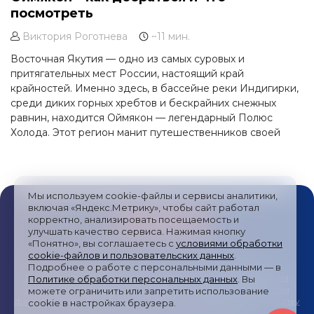
посмотреть
Виктория Роготнева
~11 мин.
Восточная Якутия — одно из самых суровых и
притягательных мест России, настоящий край
крайностей. Именно здесь, в бассейне реки Индигирки,
среди диких горных хребтов и бескрайних снежных
равнин, находится Оймякон — легендарный Полюс
Холода. Этот регион манит путешественников своей
первозданной природой, космическими пейзажами,
золотыми приисками, а главное — возможностью
испытать себя в настоящей экспедиции.
Мы используем cookie-файлы и сервисы аналитики,
включая «Яндекс.Метрику», чтобы сайт работал
корректно, анализировать посещаемость и
улучшать качество сервиса. Нажимая кнопку
«Понятно», вы соглашаетесь с
условиями обработки
cookie-файлов и пользовательских данных
.
Публичная оферта
/
Пользовательское соглашение
/
Подробнее о работе с персональными данными — в
Политика обработки персональных данных
/
Согласие на
Политике обработки персональных данных
. Вы
получение рекламных сообщений
/
Политика обработки
можете ограничить или запретить использование
файлов cookies и метрических систем
/
Согласие на обработку
cookie в настройках браузера.
персональных данных
/
Карта сайта