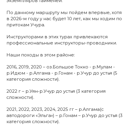
экземпляров тайменей.
По данному маршруту мы пойдем впервые, хотя
в 2026-м году у нас будет 10 лет, как мы ходим по
притокам Учура.
Инструкторами в этих турах привлекаются
профессиональные инструкторы-проводники.
Наши походы в этом районе:
2016, 2019, 2020 – оз.Большое Токко - р.Мулам -
р.Идюм - р.Алгама - р.Гонам - р.Учур до устья (5
категория сложности).
2022 г – р.Уян-р.Учур до устья (3 категория
сложности).
2021, 2022, 2023, 2024, 2025 гг – р.Алгама(с
автодороги «Эльга») – р.Гонам – р.Учур до устья (3
категория сложности).