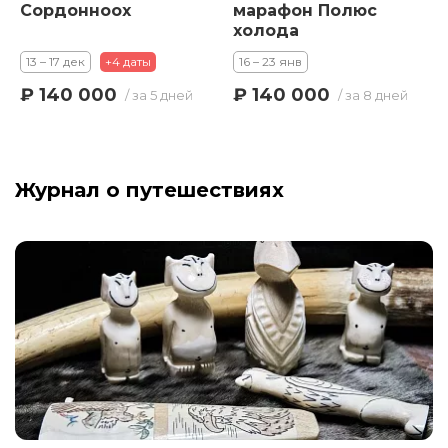
Сордонноох
марафон Полюс
холода
13 – 17 дек
+4 даты
16 – 23 янв
₽ 140 000
₽ 140 000
/ за 5 дней
/ за 8 дней
Журнал о путешествиях