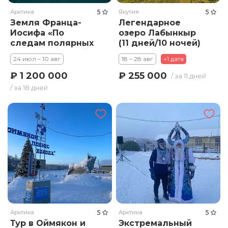
Арктика
5
Якутия
5
Земля Франца-
Легендарное
Иосифа «По
озеро Лабынкыр
следам полярных
(11 дней/10 ночей)
исследователей»
24 июл – 10 авг
18 – 28 авг
+1 дата
₽ 1 200 000
₽ 255 000
/ за 11 дней
/ за 18 дней
Арктика
5
Арктика
5
Тур в Оймякон и
Экстремальный