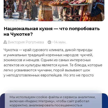
Национальная кухня — что попробовать
на Чукотке?
Виктория Роготнева
~14 мин.
Чукотка — край сурового климата, дикой природы
и уникальных традиций коренных народов: чукчей,
эскимосов и ненцев. Одним из самых интересных
аспектов их культуры является кухня. Те блюда, которые
легко усваиваются чукчами, порой вызывают шок
у неподготовленных европейцев. Но это не просто
пища, а часть уклада жизни, в которой каждая деталь
имеет смысл. Если вы отправитесь в этнографический
тур на Чукотку, обязательно познакомьтесь
с кулинарными традициями местных народов.
Мы используем cookie-файлы и сервисы аналитики,
включая «Яндекс.Метрику», чтобы сайт работал
корректно, анализировать посещаемость и