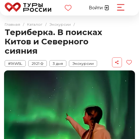
Войти
Главная
/
Каталог
/
Экскурсии
/
Териберка. В поисках
Китов и Северного
сияния
#1XW5L
2921
3 дня
Экскурсии
Корпоративные
Фототуры
Индивидуальные
Авторские
Арктика
Кольский полуостров
Мурманск
Териберка
Авиабилеты