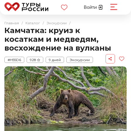
Войти
Главная
/
Каталог
/
Экскурсии
/
Камчатка: круиз к
косаткам и медведям,
восхождение на вулканы
#H55D6
928
9 дней
Экскурсии
Авторские
Камчатка
Авиабилеты